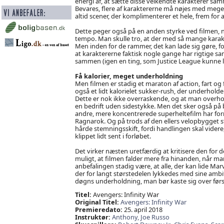
energi af, at sætte disse velkendte karakterer s
Bevares, flere af karaktererne må nøjes med meget
altid scener, der komplimenterer et hele, frem for 
Dette peger også på en anden styrke ved filmen, ne
tempo. Man skulle tro, at der med så mange karakt
Men inden for de rammer, det kan lade sig gøre, fo
at karaktererne faktisk nogle gange har rigtige sa
sammen (igen en ting, som Justice League kunne l
Få kalorier, meget underholdning
Men filmen er stadig et maraton af action, fart o
også et lidt kalorielet sukker-rush, der underhol
Dette er nok ikke overraskende, og at man overho
en bedrift uden sidestykke. Men det sker også på b
andre, mere koncentrerede superheltefilm har form
Ragnarok. Og på trods af den ellers velopbygget s
hårde stemningsskift, fordi handlingen skal videre
klippet lidt sent i forløbet.
Det virker næsten uretfærdig at kritisere den for 
muligt, at filmen falder mere fra hinanden, når ma
anbefalingen stadig være, at alle, der kan lide Ma
der for langt størstedelen lykkedes med sine ambit
døgns underholdning, man bør kaste sig over førs
Titel:
Avengers: Infinity War
Original Titel:
Avengers: Infinity War
Premieredato:
25. april 2018
Instruktør:
Anthony,
Joe Russo