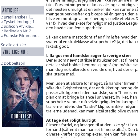
titel. Forventningerne er kolossale, og samtidig vi
det næsten umuligt at en enkel film kan rumme s
mange superkræfter og biceps på én gang uden a
Brasilianske Fil...
blive en montage af oneliner og visuelle effekter. 
Tyskefilmdage, 1...
var fx, hvad der skete for nyligt med Justice Leagu
Scificon Afvikle...
den havde kun fem superhelte.
Berlinalen Nr. 7...
Franske Filmmand...
Så kan denne mastodont af en film løfte hvad der
svarer til en skoleklasse af superhelte? Ja, det kan
Se alle artikler
faktisk godt.
Lilla gut med handske søger farverige sten
Der er som nævnt strikse instrukser om, at filmen
Dobbeltspil
detaljer skal holdes hemmelig, også (og måske isæ
man dog nok allerede en vis idé om, hvad der er p
skal starte med.
Men uden at afsløre for meget, så handler filmen 
såkaldte Evighedssten, der er dukket op her og der 
passer alle lige ned i den handske, som Thanos r
plan om at bringe balance i universet, hvilket, han 
superhelte-venner må selvfølgelig derfor kæmpe fo
trailerne indeholder ”falske” klip, som ikke indgår i
trailerne udenad, kan man altså stadig blive overr
At tage det roligt hurtigt
Filmens fordel, og årsagen til at den ikke går til gr
forhånd (såfremt man har set filmene altså). Den b
diverse kræfter og komplekser, men kan fokusere p