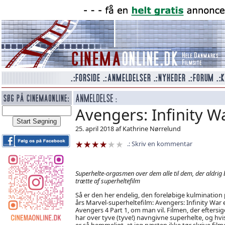
Avengers: Infinity W
25. april 2018 af Kathrine Nørrelund
Skriv en kommentar
Superhelte-orgasmen over dem alle til dem, der aldrig b
trætte af superheltefilm
Så er den her endelig, den foreløbige kulmination 
års Marvel-superheltefilm: Avengers: Infinity War e
Avengers 4 Part 1, om man vil. Filmen, der eftersi
har over tyve (tyve!) navngivne superhelte, og hvi
er så hemmeligt, at jeg næsten ikke tør skrive film