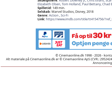
Skuespillere:
Robert Downey Jr.,
Chris Evans,
Scar
Elizabeth Olsen,
Tom Holland,
Paul Bettany,
Chad 
Spilletid:
149 min.
Selskab:
Marvel Studios, Disney, 2018
Genre:
Action
,
Sci-Fi
Link:
https://www.imdb.com/title/tt4154756/?ref_=
© Cinemaonline.dk 1998 - 2026 - kont
Alt materiale på Cinemaonline.dk er © Cinemaonline ApS (CVR.: 29524246)
Annoncering