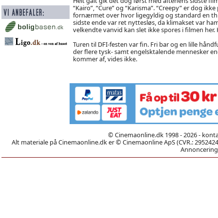
Helt galt gik det dog først med aftenens sidste fi
“Kairo”, “Cure” og “Karisma”. “Creepy” er dog ikke
fornærmet over hvor ligegyldig og standard en thri
sidste ende var ret nyttesløs, da klimakset var h
velkendte vanvid kan slet ikke spores i filmen her.
Turen til DFI-festen var fin. Fri bar og en lille hå
der flere tysk- samt engelsktalende mennesker end 
kommer af, vides ikke.
© Cinemaonline.dk 1998 - 2026 - kont
Alt materiale på Cinemaonline.dk er © Cinemaonline ApS (CVR.: 29524246)
Annoncering