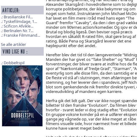
Alexander Skarsgård i hovedrollerne som to dejlig
korrupte politibetjente, der ikke bekymrer sig om
noget som helst. Instruktøren John Michael McD
Brasilianske Fil...
har lavet en film mere i tråd med hans egen “The
Tyskefilmdage, 1...
Guard” fremfor “Cavalry”, da den i den grad vækk
Scificon Afvikle...
minder om 90’ernes action/komedier. Og sjov er d
Berlinalen Nr. 7...
Brutal og blodig ligeså. Den beviser også præcis
Franske Filmmand...
hvordan en såkaldt R-rated film, skal gøre brug af 
rating. Både Pena og Skarsgård leverer det ene
Se alle artikler
højdepunkt efter det andet.
Herefter blev det tid til den længeventede “Midnigh
Manden der har givet os “Take Shelter” og “Mud” 
Dobbeltspil
forventninger, der bliver svære at indfrie hos de fle
spor af “Nærkontakt af Tredje Grad”, “Starman”, “A
eventyrlig som alle disse film, da den samtidig e
De fleste vil stå af i slutningen, men afsløringen be
stemning, og her leverer den i spandevis. Jeff Nich
blot som genkendende nik fremfor direkte tyveri, o
videreudvikling af mandens egen karriere.
Herfra gik det lidt galt. Der var ikke noget spæn
billetter til den franske “Evolution”. Da filmen ble
hvorfor - svaret leder vi dog stadig efter. “Evoluti
En gruppe voksne kvinder på en ø udfører eksperim
gange jeg vågnede op, var der ikke meget at råbe h
filmens visuelle side, hvor nærmest hver et billed
kunne have været meget bedre.