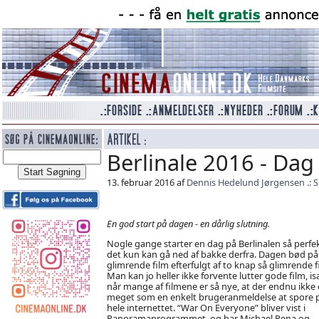
Berlinale 2016 - Dag
13. februar 2016 af
Dennis Hedelund Jørgensen
S
En god start på dagen - en dårlig slutning.
Nogle gange starter en dag på Berlinalen så perfek
det kun kan gå ned af bakke derfra. Dagen bød på
glimrende film efterfulgt af to knap så glimrende f
Man kan jo heller ikke forvente lutter gode film, i
når mange af filmene er så nye, at der endnu ikke 
meget som en enkelt brugeranmeldelse at spore 
hele internettet. “War On Everyone” bliver vist i
Panoramaprogrammet, og har Michael Pena og