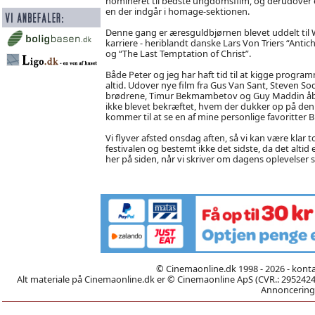
nomineret til bedste ungdomsfilm, og derudover e
en der indgår i homage-sektionen.
Denne gang er æresguldbjørnen blevet uddelt til W
karriere - heriblandt danske Lars Von Triers “Antic
og “The Last Temptation of Christ”.
Både Peter og jeg har haft tid til at kigge prog
altid. Udover nye film fra Gus Van Sant, Steven S
brødrene, Timur Bekmambetov og Guy Maddin åbne
ikke blevet bekræftet, hvem der dukker op på den
kommer til at se en af mine personlige favoritter Bi
Vi flyver afsted onsdag aften, så vi kan være klar t
festivalen og bestemt ikke det sidste, da det alti
her på siden, når vi skriver om dagens oplevelser s
© Cinemaonline.dk 1998 - 2026 - kont
Alt materiale på Cinemaonline.dk er © Cinemaonline ApS (CVR.: 29524246)
Annoncering