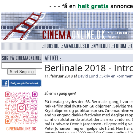
Berlinale 2018 - Intr
11. februar 2018 af
David Lund
Skriv en kommen
Så er vi i gang igen!
På torsdag skydes den 68. Berlinale i gang, hvor e
række film skal dyste om Guldbjørnen, Sølvbjørne
Krystalbjørne og publikumspriser. Cinemaonline vi
endnu engang dække festivalen med daglige rapp
samt en afsluttende artikel, der afslører vinderne. I
må I undvære Dennis Jørgensen - til gengæld give
Peter Johansen mig en hjælpende hånd. Han har s
besøgt festivalen i 2009 også for Cinemaonline. Vi v