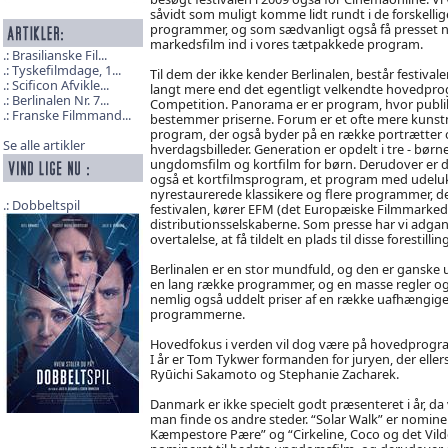
såvidt som muligt komme lidt rundt i de forskellig
programmer, og som sædvanligt også få presset 
markedsfilm ind i vores tætpakkede program.
Brasilianske Fil...
Tyskefilmdage, 1...
Til dem der ikke kender Berlinalen, består festivale
Scificon Afvikle...
langt mere end det egentligt velkendte hovedpr
Berlinalen Nr. 7...
Competition. Panorama er er program, hvor publ
Franske Filmmand...
bestemmer priserne. Forum er et ofte mere kunst
program, der også byder på en række portrætter 
Se alle artikler
hverdagsbilleder. Generation er opdelt i tre - børne
ungdomsfilm og kortfilm for børn. Derudover er 
også et kortfilmsprogram, et program med udelu
nyrestaurerede klassikere og flere programmer, d
Dobbeltspil
festivalen, kører EFM (det Europæiske Filmmarked) 
distributionsselskaberne. Som presse har vi adgang
overtalelse, at få tildelt en plads til disse forestilling
Berlinalen er en stor mundfuld, og den er ganske uo
en lang række programmer, og en masse regler og p
nemlig også uddelt priser af en række uafhængige j
programmerne.
Hovedfokus i verden vil dog være på hovedprogra
I år er Tom Tykwer formanden for juryen, der eller
Ryūichi Sakamoto og Stephanie Zacharek.
Danmark er ikke specielt godt præsenteret i år, d
man finde os andre steder. “Solar Walk” er nominer
Kæmpestore Pære” og “Cirkeline, Coco og det Vild