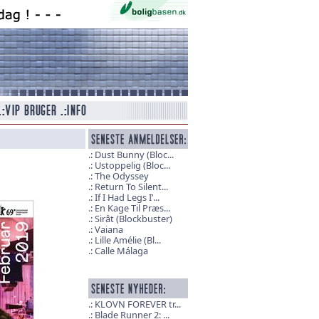
Dust Bunny (Bloc...
Ustoppelig (Bloc...
The Odyssey
Return To Silent...
If I Had Legs I’...
En Kage Til Præs...
Sirât (Blockbuster)
Vaiana
Lille Amélie (Bl...
Calle Málaga
KLOVN FOREVER tr...
Blade Runner 2: ...