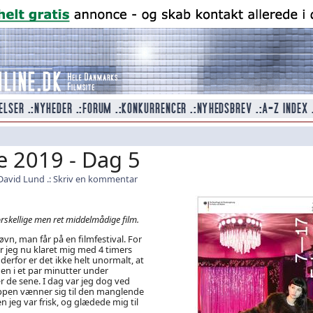
e 2019 - Dag 5
David Lund
Skriv en kommentar
rskellige men ret middelmådige film.
vn, man får på en filmfestival. For
ar jeg nu klaret mig med 4 timers
derfor er det ikke helt unormalt, at
hen i et par minutter under
ær de sene. I dag var jeg dog ved
pen vænner sig til den manglende
n jeg var frisk, og glædede mig til