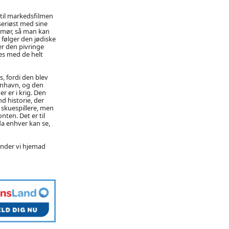
 til markedsfilmen
seriøst med sine
umør, så man kan
 følger den jødiske
er den pivringe
es med de helt
, fordi den blev
benhavn, og den
r er i krig. Den
d historie, der
 skuespillere, men
ten. Det er til
da enhver kan se,
ender vi hjemad