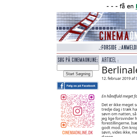
Berlinal
12. februar 2019 af
En håndfuld meget fo
Det er ikke meget sø
tredje dag i træk h
søvn om natten, så 
jeg lige forsvinder 
forestillingerne. Is
godt mod. Om krop
søvn, vides ikke, me
dagen.