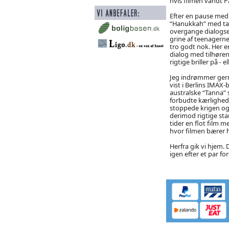
hvis filmen vandt 
Efter en pause med 
“Hanukkah” med tagl
overgange dialogsek
grine af teenagerne
tro godt nok. Her e
dialog med tilhøren
rigtige briller på -
Jeg indrømmer gerne
vist i Berlins IMAX
australske “Tanna” s
forbudte kærlighed 
stoppede krigen og 
derimod rigtige sta
tider en flot film 
hvor filmen bærer 
Herfra gik vi hjem.
igen efter et par fore