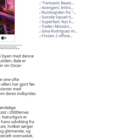
"Fantastic Beast...
Avengers: Infini...
Rumkapslen fra "...
Suicide Squad ti...
Superfast: Nyt k...
Trailer: Mission...
Gina Rodriguez m...
Frozen 2 officie...
lt i byen med denne
utiden. Bale er
r sin Oscar-
e sine ofte
llers har gjort før.
ssioner med
 om deres indbyrdes
kendelige
ist i 2000’ernes
 Naturligvis er
hans udvikling fra
ute, hvilket sørger
 dog glimrende, og
pecielt overrasket,