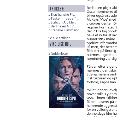
Berlinalen plejer al
Oscar-nomineret til
Brasilianske Fil...
bliver også vist ud
Tyskefilmdage, 1...
McKays “Vice” med 
Scificon Afvikle...
vicepræsidenten Di
Berlinalen Nr. 7...
regime. Formatet i
Franske Filmmand...
det i “The Big Short
have et ry for, at l
Se alle artikler
humoristisk måde. 
opdrive information
i filmen, der beste
film, der på finurlig
Dobbeltspil
nærmest ugenkendel
nominering værdig
På den efterfølgend
nærmest identiske s
Spørgsmålene omhan
instruktøren og op
forhold, sagde han 
“Skin”, der er udva
hovedrolle. Fyldt me
USA. Filmen skildre
filmen baseret på e
hamrende aggressiv n
for en velfungerende
denne slags film har