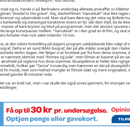
Panoramasektionens hovedpris - kun skuffet.
mad og ro, havde vi på Berlinalens andendag allerede anskaffet os billetter
inen “dreidel to the grave”. Nej, slasherfilmen “Hanukkah” skal ikke tages 
venser og udpenslede vold. Man skal bare iføre sig det rette og fjollede h
s karikerede og stereotype karakterer imens en fyr slår dem ihjel, da de ikke
r masser af bare bryster og blod på programmet, men det absolut sjoveste 
de lange kunstpauser mellem. “Hanukkah” er i den grad en B-film, og skal s
 ellers forlader man nok salen indenfor 10 min.
, at den sidste forestilling på dagens program udelukkende blev valgt af os
-biograf. Dette er en sand IMAX-biograf, der på alle måder overgår den i Kø
luttede derfor dagen. Her følger vi et forelsket par fra hver deres stamme, de
er nærmest identisk med “Romeo og Julie”, men filmen er baseret på en san
ændrede på reglerne hos disse stammer. Skuespillerne er heller ikke rigtige
mmefolk, hvilket gør “Tanna” troværdig men hæmmer en del på skuespilsfron
med fin musik, men som helhed mangler et filmisk islæt og mere originalitet, 
henad ganske få minutter inde.
 Det var en kold nat, men i nat skulle der også soves igennem, for imorgen v
stillinger.