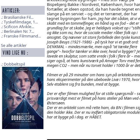
Bispebjerg Bakke i Nordvest, København, hvor ha
fortæller, at ideen opstod, da han havde tegnet en
slange på en serviet – og det er terrænet, der har
Brasilianske Fil...
tegnet bygningen for ham.
Jeg har det sådan, at vi e
Tyskefilmdage, 1...
skabt med en tommelfinger, en hånd og en fod – det er
Scificon Afvikle...
grundlag for at skabe.
Jeg er heldigvis vokset op i ”stil
Berlinalen Nr. 7...
og ikke som nu, hvor de sociale medier råber folk op i
Franske Filmmand...
ansigtet
. Og nævner sit store forbillede den tyske kuns
Joseph Beuys (1921-1986) -
på tysk har vi et godt ord:
Se alle artikler
DENKMAL – mindesmærke, men også "at tænke flere
gange"– hvorfor tænker vi ikke over, hvad vi bygger? J
lavede en skulptur, som satte vrede i folk i flere år – 
siger også, at hans kunstværk på Amager Torv med femk
Dobbeltspil
megen CO2 – men når nu torvet holder i 1000 år er det
Filmen er på 29 minutter om hans syn på arkitekturens 
hans eksperimenter på den ubeboede Livø i 1970, hvor
Selv etablere sig fra bunden, med at bygge.
Der er efter filmen mulighed for at stille spørgsmål – 
prisværdigt mest er filmet på hans atelier på Møn ved e
Østersøen.
Der er en arkitekt som må rette ham, da BN i filmen sig
den holder ikke. Der er nu indført obligatoriske modul
har at bygge på i dag. er HÅBET
.