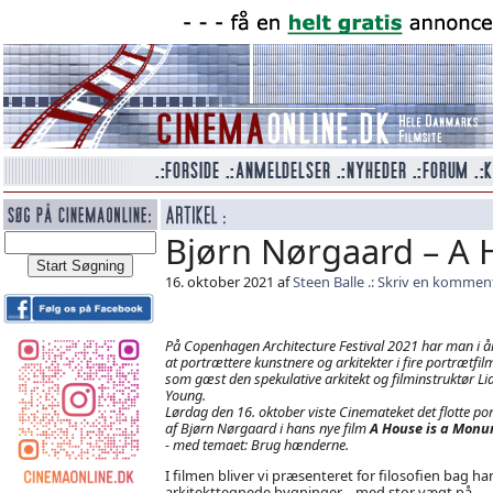
Bjørn Nørgaard – A 
16. oktober 2021 af
Steen Balle
Skriv en kommen
På Copenhagen Architecture Festival 2021 har man i år
at portrættere kunstnere og arkitekter i fire portrætfil
som gæst den spekulative arkitekt og filminstruktør L
Young.
Lørdag den 16. oktober viste Cinemateket det flotte po
af Bjørn Nørgaard i hans nye film
A House is a Mon
- med temaet: Brug hænderne.
I filmen bliver vi præsenteret for filosofien bag ha
arkitekttegnede bygninger – med stor vægt på