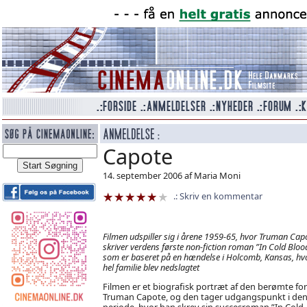
Capote
14. september 2006 af Maria Moni
Skriv en kommentar
Filmen udspiller sig i årene 1959-65, hvor Truman Cap
skriver verdens første non-fiction roman ”In Cold Bloo
som er baseret på en hændelse i Holcomb, Kansas, hv
hel familie blev nedslagtet
Filmen er et biografisk portræt af den berømte for
Truman Capote, og den tager udgangspunkt i de
periode, hvor han skrev sin succesroman ”In Cold