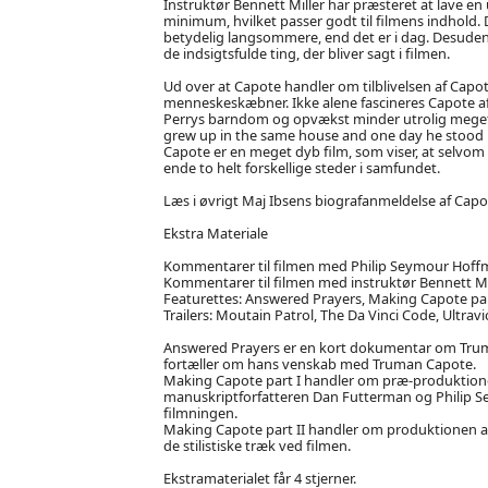
Instruktør Bennett Miller har præsteret at lave en
minimum, hvilket passer godt til filmens indhold.
betydelig langsommere, end det er i dag. Desude
de indsigtsfulde ting, der bliver sagt i filmen.
Ud over at Capote handler om tilblivelsen af Capo
menneskeskæbner. Ikke alene fascineres Capote af
Perrys barndom og opvækst minder utrolig meget om
grew up in the same house and one day he stood up
Capote er en meget dyb film, som viser, at selvo
ende to helt forskellige steder i samfundet.
Læs i øvrigt Maj Ibsens biografanmeldelse af Capo
Ekstra Materiale
Kommentarer til filmen med Philip Seymour Hoffma
Kommentarer til filmen med instruktør Bennett M
Featurettes: Answered Prayers, Making Capote part
Trailers: Moutain Patrol, The Da Vinci Code, Ultra
Answered Prayers er en kort dokumentar om Truma
fortæller om hans venskab med Truman Capote.
Making Capote part I handler om præ-produktionen 
manuskriptforfatteren Dan Futterman og Philip S
filmningen.
Making Capote part II handler om produktionen af 
de stilistiske træk ved filmen.
Ekstramaterialet får 4 stjerner.