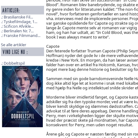
Blood”. Romanen blev banebrydende, og skabte e
ny genre inden for litteraturen kaldet: ”The non-fi
novel”, hvor forfatteren genfortæller en sand histo
Brasilianske Fil...
vha. interviews med de implicerede personer. Proj
Tyskefilmdage, 1...
var ganske opslidende for Capote og strakte sig o
Scificon Afvikle...
lange år. Capote mente selv at romanen var vigtig 
Berlinalen Nr. 7...
ham, og han har udtalt, at: ”In Cold Blood, was the
Franske Filmmand...
book I was always meant to write”.
Se alle artikler
Capote
Den feterede forfatter Truman Capote (Philip Sey
Hoffman) nyder det gode liv i de mere velhavende
kredse i New York. En morgen, da han læser avisen
Dobbeltspil
falder han over en artikel fra Holcomb, Kansas, hvor
noget mere bag denne historie og beslutter sig fo
Sammen med sin gode barndomsveninde Nelle Harp
dog ikke altid lige let at komme i snak med lokal
med hjælp fra Nelle og intellektuel snilde skrider eft
Morderne bliver imidlertid fanget, og Capote kaster
adskiller sig fra den typiske morder, ved at være 
bliver kendt skyldige og idømmes dødsstraffen. Ca
advokat til at føre deres appelsag. Denne handling
Perry, men i virkeligheden ligger der skjulte mot
hvad der præcist skete på mordnatten, har Capote
konsekvent for Perry, men uden noget resultat.
Årene går, og Capote er næsten færdig med sin ro