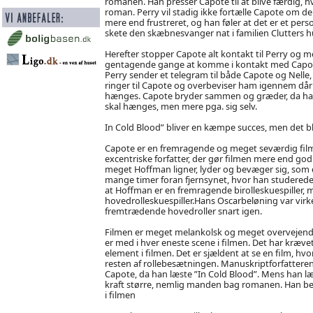
romanen. Han presser Capote til at blive færdig, hv
roman. Perry vil stadig ikke fortælle Capote om d
mere end frustreret, og han føler at det er et pers
skete den skæbnesvanger nat i familien Clutters h
Herefter stopper Capote alt kontakt til Perry og 
gentagende gange at komme i kontakt med Capote, o
Perry sender et telegram til både Capote og Nelle,
ringer til Capote og overbeviser ham igennem dårli
hænges. Capote bryder sammen og græder, da han si
skal hænges, men mere pga. sig selv.
In Cold Blood” bliver en kæmpe succes, men det bl
Capote er en fremragende og meget seværdig film
excentriske forfatter, der gør filmen mere end god
meget Hoffman ligner, lyder og bevæger sig, som d
mange timer foran fjernsynet, hvor han studerede f
at Hoffman er en fremragende birolleskuespiller, 
hovedrolleskuespiller.Hans Oscarbeløning var virkelig
fremtrædende hovedroller snart igen.
Filmen er meget melankolsk og meget overvejende. 
er med i hver eneste scene i filmen. Det har kræv
element i filmen. Det er sjældent at se en film, hv
resten af rollebesætningen. Manuskriptforfatteren h
Capote, da han læste ”In Cold Blood”. Mens han læ
kraft større, nemlig manden bag romanen. Han beslu
i filmen