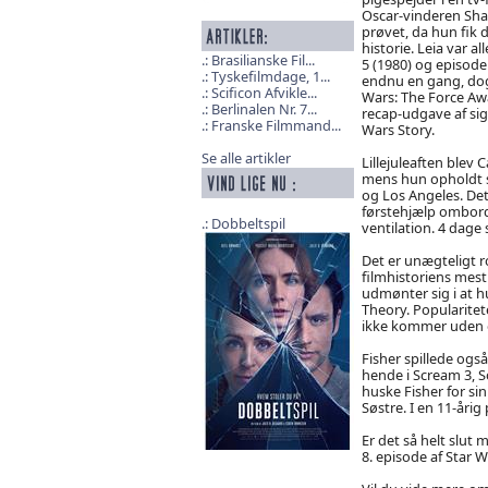
Oscar-vinderen Sham
prøvet, da hun fik 
historie. Leia var a
Brasilianske Fil...
5 (1980) og episode
Tyskefilmdage, 1...
endnu en gang, dog 
Scificon Afvikle...
Wars: The Force Awa
Berlinalen Nr. 7...
recap-udgave af sig
Franske Filmmand...
Wars Story.
Se alle artikler
Lillejuleaften blev C
mens hun opholdt 
og Los Angeles. Det
førstehjælp ombord, 
Dobbeltspil
ventilation. 4 dage
Det er unægteligt ro
filmhistoriens mest 
udmønter sig i at hu
Theory. Popularitet
ikke kommer uden o
Fisher spillede ogs
hende i Scream 3, S
huske Fisher for s
Søstre. I en 11-årig
Er det så helt slut
8. episode af Star 