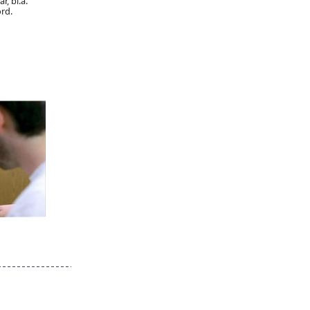
, bl.a.
rd.