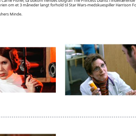
Carrie Fisher, så udkom hendes biografi The Princess Diarist i indeværende år
en om et 3 måneder langt forhold til Star Wars-medskuespiller Harrison Fo
shers Minde.