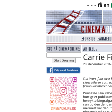
Carrie F
28. december 2016 
Star Wars-fans over 
skuespilleren, som ga
fiction-karakterer no
Prinsesse Leia, rebe
hurtigt et publikum
henrykte biografgæ
i sin tid den dengan
nærmest var debuta
pigespejder i en tv-f