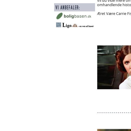
Vil du vide mere om 
omhandlende histori
Æret Være Carrie Fi