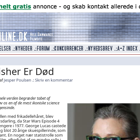
isher Er Død
af
Jesper Poulsen
Skriv en kommentar
hele verden begræder tabet af
v os en af de mest ikoniske science
gensinde.
llen med frikadellehåret, blev
sdarling, da Star Wars Episode 4
ngere i 1977. George Lucas castede
g blot 20 årige skuespillerinde, som
nt. En noget nær statistrolle som
ilm, efterfulgt af en mindre rolle i