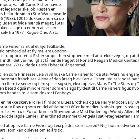
poo, var alt Carrie Fisher havde
det legendariske job. Resten er
lles heltinde siden i Star Wars episode
 6 (1983). I 2015 dukkede hun så op
uden at fylde nær så meget, i Star
kens. Lige nu er hun at se i en
 selv fra 1977 i Rogue One: A Star
arrie Fisher ramt af et hjertetilfælde,
sig ombord på et fly mellem London
 er rapporteret at Fisher simpelthen stoppede med at trække vejret, og at d
indtil det var muligt at få hende fragtet til Ronald Reagan Medical Center, h
 senere, 27/12, døde Carrie Fisher 60 år gammel.
llen som Prinsesse Leia vi vil huske Carrie Fisher for, da Star Wars nu engang
berømte franchises. Alene af den årsag blev Carrie Fisher i sig selv også nær
n i flere tv-serier og film spiller sig selv, eksempelvis Maps To The Stars og
en betød også mindre roller, som en slags hyldest til Carrie Fishers figur, h
m hendes rolle som doktor i Fanboys.
å en række skæve roller i film som Blues Brothers og Da Harry Mødte Sally. 
orority Row og som en del af slænget i 80'er-komedien Nabokrigen. Nostalgi
in rolle i Hercule Poirot-krimien Stævnemøde Med Døden og i Woody Allens
 periode lagde Carrie Fisher tilmed stemme til Angela i satiretegneserien Fam
 med at opleve Carrie Fisher og Leia på det store lærred? Nej, hun medvirke
Wars, som kan opleves om et års tid.