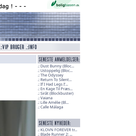
Dust Bunny (Bloc...
Ustoppelig (Bloc...
The Odyssey
Return To Silent...
If I Had Legs I’...
En Kage Til Præs...
Sirât (Blockbuster)
Vaiana
Lille Amélie (Bl...
Calle Málaga
KLOVN FOREVER tr...
Blade Runner 2: ...