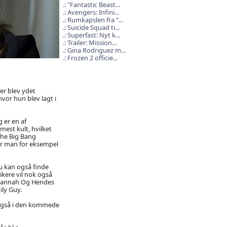
"Fantastic Beast...
Avengers: Infini...
Rumkapslen fra "...
Suicide Squad ti...
Superfast: Nyt k...
Trailer: Mission...
Gina Rodriguez m...
Frozen 2 officie...
er blev ydet
vor hun blev lagt i
 er en af
mest kult, hvilket
 The Big Bang
vor man for eksempel
Du kan også finde
kere vil nok også
 Hannah Og Hendes
ily Guy.
r også i den kommede