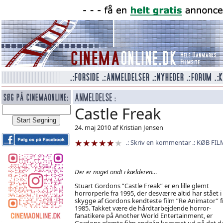
Castle Freak
24. maj 2010 af Kristian Jensen
Skriv en kommentar
KØB FIL
Der er noget ondt i kælderen…
Stuart Gordons ”Castle Freak” er en lille glemt
horrorperle fra 1995, der desværre altid har stået i
skygge af Gordons kendteste film ”Re Animator” f
1985. Takket være de hårdtarbejdende horror-
fanatikere på Another World Entertainment, er
Gordons glemte film endelig kommet ud på det d