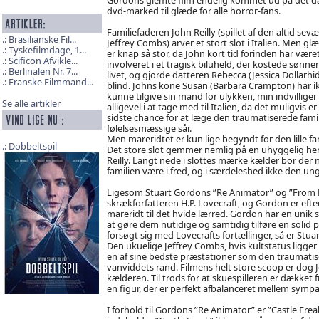
dvd-marked til glæde for alle horror-fans.
Familiefaderen John Reilly (spillet af den altid sev
Brasilianske Fil...
Jeffrey Combs) arver et stort slot i Italien. Men gl
Tyskefilmdage, 1...
er knap så stor, da John kort tid forinden har være
Scificon Afvikle...
involveret i et tragisk biluheld, der kostede sønnen
Berlinalen Nr. 7...
livet, og gjorde datteren Rebecca (Jessica Dollarhi
Franske Filmmand...
blind. Johns kone Susan (Barbara Crampton) har i
kunne tilgive sin mand for ulykken, min indvilliger
Se alle artikler
alligevel i at tage med til Italien, da det muligvis er
sidste chance for at læge den traumatiserede famil
følelsesmæssige sår.
Men mareridtet er kun lige begyndt for den lille fam
Dobbeltspil
Det store slot gemmer nemlig på en uhyggelig hem
Reilly. Langt nede i slottes mærke kælder bor der n
familien være i fred, og i særdeleshed ikke den u
Ligesom Stuart Gordons ”Re Animator” og ”From Be
skrækforfatteren H.P. Lovecraft, og Gordon er efter
mareridt til det hvide lærred. Gordon har en unik s
at gøre dem nutidige og samtidig tilføre en solid
forsøgt sig med Lovecrafts fortællinger, så er Stu
Den ukuelige Jeffrey Combs, hvis kultstatus ligg
en af sine bedste præstationer som den traumatis
vanviddets rand. Filmens helt store scoop er dog J
kælderen. Til trods for at skuespilleren er dækket f
en figur, der er perfekt afbalanceret mellem sympa
I forhold til Gordons ”Re Animator” er ”Castle Fre