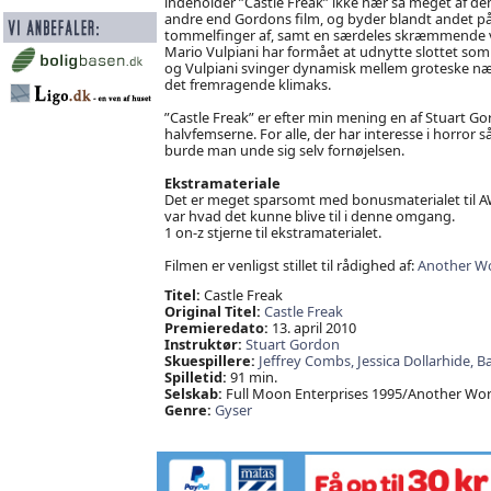
indeholder ”Castle Freak” ikke nær så meget af de
andre end Gordons film, og byder blandt andet på
tommelfinger af, samt en særdeles skræmmende vo
Mario Vulpiani har formået at udnytte slottet som k
og Vulpiani svinger dynamisk mellem groteske nærb
det fremragende klimaks.
”Castle Freak” er efter min mening en af Stuart Gor
halvfemserne. For alle, der har interesse i horror s
burde man unde sig selv fornøjelsen.
Ekstramateriale
Det er meget sparsomt med bonusmaterialet til AWE’s
var hvad det kunne blive til i denne omgang.
1 on-z stjerne til ekstramaterialet.
Filmen er venligst stillet til rådighed af:
Another Wo
Titel:
Castle Freak
Original Titel:
Castle Freak
Premieredato:
13. april 2010
Instruktør:
Stuart Gordon
Skuespillere:
Jeffrey Combs,
Jessica Dollarhide,
B
Spilletid:
91 min.
Selskab:
Full Moon Enterprises 1995/Another Wor
Genre:
Gyser