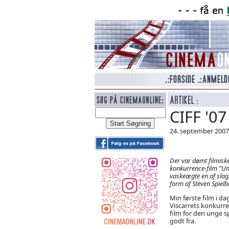
CIFF '07
24. september 2007
Der var dømt filmisk
konkurrence-film ”Und
vaskeægte en af slags
form af Steven Spielb
Min første film i d
Viscarrets konkurre
film for den unge s
godt fra.