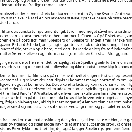
kridtet op, og vi har alle set hvor det bar hen. Hans udkårne bliver spillet
s, den smukke og frodige Emma Suárez.
moplevelse, der er med i årets konkurrence om den Gyldne Svane, får desvæ
 hvis man skal nå at få en bid af denne stærke, spanske paella på disse bre
ste chance.
ndet. Efter de spanske temperamenter gik turen mod noget såvel mere jordn
ens popcorns-konsumerende enhed nummer 1, CinemaxX på Fisketorvet, var d
e premiere på portrætfilmen ”Spielberg on Spielberg” af den amerikanske film
agazine Richard Schickel, om, ja rigtig gættet, vel nok underholdningsfilmens
 succesfulde, Steven Spielberg, med dertil hørende oplæg fra to filmkoryfæer 
atter Søren Frellesen og Informations journalisten Christian Monggaard.
, lige som de to herrer, er det fornøjeligt at se Spielberg selv fortælle om sin
r overbevisning og konstant indlevelse, og ikke mindst gense klip fra hans 
denne dokumentarfilm vises på en festival, hvilket dagens festival repræse
s var stolt af. Og selvom der naturligvis er kommet mange portrætfilm om Spi
alligevel noget at komme efter. De velkendte facts og konklusioner var nemlig
ndte detaljer. For eksempel en adekdote om at Spielberg og Lucas under o
 the Third Kind” i 1976 aftalte, at de hver i sær skulle give hinanden en proc
es aktuelle film på det tidspunkt, da Lucas ikke forventede meget af sin nye
, ifølge Spielberg selv, aldrig har set nogen af; eller hvordan han som håbef
enager snød sig ind på Universal studier ved at gemme sig på toiletterne. Kr
ip fra hans korte animationsfilm og den yderst sjældent sete Amblim, der 
rsals tv-afdeling og siden lagde navn til et af hans succesrige produktionsse
storie. En vellykket portrætfilm, der også lægger Spielbergs gennemgående