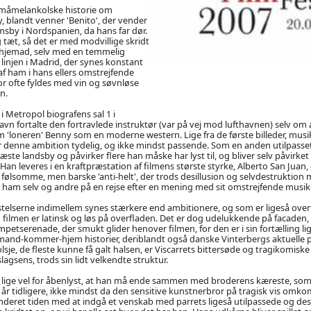
småmelankolske historie om
 blandt venner 'Benito', der vender
msby i Nordspanien, da hans far dør.
 tæt, så det er med modvillige skridt
hjemad, selv med en temmelig
injen i Madrid, der synes konstant
f ham i hans ellers omstrejfende
 for ofte fyldes med vin og søvnløse
n.
i Metropol biografens sal 1 i
n fortalte den fortravlede instruktør (var på vej mod lufthavnen) selv om
m 'loneren' Benny som en moderne western. Lige fra de første billeder, mus
s er denne ambition tydelig, og ikke mindst passende. Som en anden utilpa
rblæste landsby og påvirker flere han måske har lyst til, og bliver selv påvir
n leveres i en kraftpræstation af filmens største styrke, Alberto San Juan, de
ølsomme, men barske 'anti-helt', der trods desillusion og selvdestruktion 
e ham selv og andre på en rejse efter en mening med sit omstrejfende musike
ristelserne indimellem synes stærkere end ambitionere, og som er ligeså overf
ilmen er latinsk og løs på overfladen. Det er dog udelukkende på facaden, 
petserenade, der smukt glider henover filmen, for den er i sin fortælling li
-mand-kommer-hjem historier, deriblandt også danske Vinterbergs aktuelle
olsje, de fleste kunne få galt halsen, er Viscarrets bittersøde og tragikomis
agsens, trods sin lidt velkendte struktur.
å lige vel for åbenlyst, at han må ende sammen med broderens kæreste, som
 år tidligere, ikke mindst da den sensitive kunstnerbror på tragisk vis om
nderet tiden med at indgå et venskab med parrets ligeså utilpassede og desi