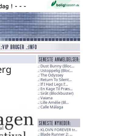
erg
Dust Bunny (Bloc...
Ustoppelig (Bloc...
The Odyssey
Return To Silent...
If I Had Legs I’...
En Kage Til Præs...
Sirât (Blockbuster)
Vaiana
Lille Amélie (Bl...
Calle Málaga
KLOVN FOREVER tr...
Blade Runner 2: ...