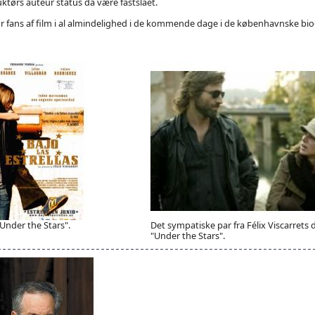
tørs auteur status da være fastslået.
r fans af film i al almindelighed i de kommende dage i de københavnske bio
"Under the Stars".
Det sympatiske par fra Félix Viscarrets 
"Under the Stars".