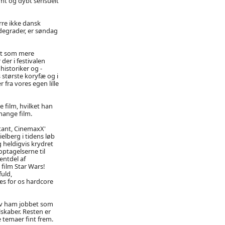
 ømt og dybt sensuelt
rre ikke dansk
ddegrader, er søndag
ært som mere
er i festivalen
historiker og -
 største koryfæ og i
fra vores egen lille
e film, hvilket han
mange film.
ntant, CinemaxX'
elberg i tidens løb
 heldigvis krydret
ptagelserne til
entdel af
 film Star Wars!
uld,
æs for os hardcore
gav ham jobbet som
lskaber. Resten er
 temaer fint frem.