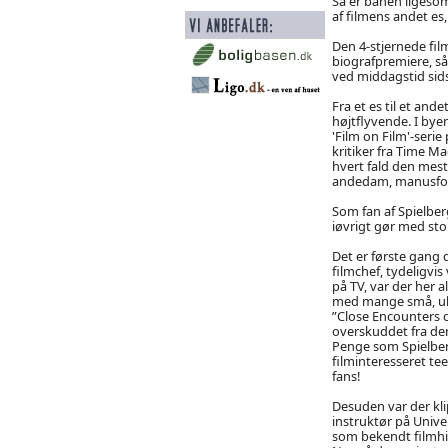
Så er banen ligesom 
af filmens andet e
Den 4-stjernede fil
biografpremiere, så
ved middagstid sid
Fra et es til et a
højtflyvende. I by
'Film on Film'-seri
kritiker fra Time M
hvert fald den mest
andedam, manusforf
Som fan af Spielberg
iøvrigt gør med sto
Det er første gang 
filmchef, tydeligvi
på TV, var der her 
med mange små, uke
”Close Encounters of
overskuddet fra der
Penge som Spielberg
filminteresseret te
fans!
Desuden var der kl
instruktør på Unive
som bekendt filmhi