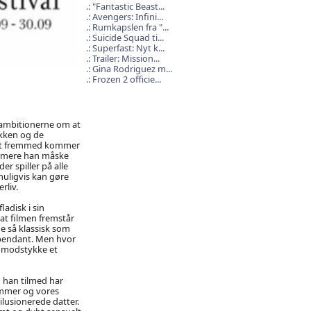
"Fantastic Beast...
Avengers: Infini...
Rumkapslen fra "...
Suicide Squad ti...
Superfast: Nyt k...
Trailer: Mission...
Gina Rodriguez m...
Frozen 2 officie...
 ambitionerne om at
ikken og de
sset fremmed kommer
ket mere han måske
r spiller på alle
muligvis kan gøre
rliv.
ladisk i sin
at filmen fremstår
ge så klassisk som
 pendant. Men hvor
ke modstykke et
 han tilmed har
kommer og vores
lusionerede datter.