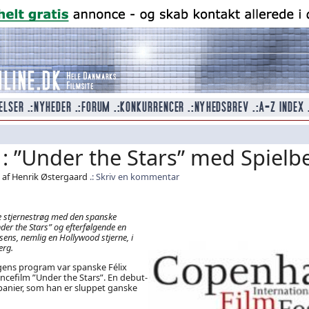
 : ”Under the Stars” med Spielb
 af Henrik Østergaard
Skriv en kommentar
e stjernestrøg med den spanske
er the Stars” og efterfølgende en
ens, nemlig en Hollywood stjerne, i
erg.
agens program var spanske Félix
ncefilm ”Under the Stars”. En debut-
panier, som han er sluppet ganske