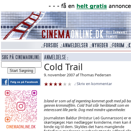
Cold Trail
9. november 2007 af Thomas Pedersen
Skriv en kommentar
Island er som ud af ingenting kommet godt med på ba
genren kriminalfilm. Cold Trail står heriblandt som en
interessant lille perle. Dog med mindre ujævnheder.
Journalisten Baldur (Þröstur Leó Gunnarsson) er e
skørtejæger. Han nedlægger kvinderne, men kan i
binde sig til dem. Skyldes det hans manglende
faderfigur, moderens overbeskyttende adfærd elle