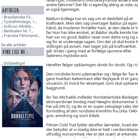
andre faktorer? Det får vi egentlig aldrig at vide, o
er også ligemeget.
Brasilianske Fil...
Baldurs kollega har en sag om et dødsfald på et
Tyskefilmdage, 1...
kraftværk. Men den sag overtager Baldur på egen
Scificon Afvikle...
hånd, da moderen fortæller ham, at den døde er 
Berlinalen Nr. 7...
far. Hun har ikke ønsket, at Baldur skulle kende ha
Franske Filmmand...
han var no good. Baldur raser over dette svig og 
sig for at undersøge sagen. Om det så skal koste
Se alle artikler
stillingen på avisen. Han tager job på kraftværket,
går straks i gang med at forfølge sporene efter
faderens mystiske exit.
Dobbeltspil
Herefter følger opklaringen skridt for skridt. Og i 
Den nordiske krimi udemærker sig i følge Bo Tao Mi
gøre hverken København eller Reykjavik til et gang
situation. Et mord for eksempel. Som skal opklar
baggrund.
Bo Tao Michaëlis indleder Nordatlantiske Biodages of
ekstraordinær biodag med Høeghs dokumentar Spejl
her på ON-Z), og Bo er en super veloplagt taler, 
formidling af den nordiske krimifilm fra cirka 1940-
grin, erindring og stort bifald.
Filmen Cold Trail fylder derefter lærredet, hvad 
der betyder, at vi stadig ikke er helt i verdenskla
ufrivillig morsomhed. Her er det svært at erkende,