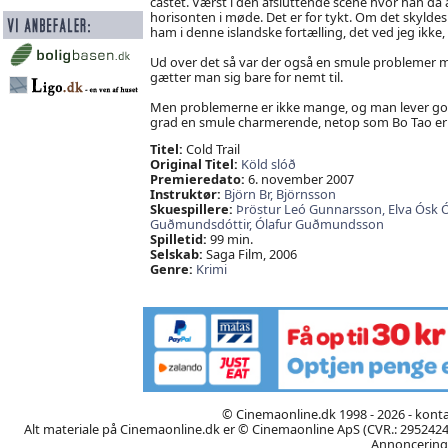
castet. Værst i den afsluttende scene hvor han da
horisonten i møde. Det er for tykt. Om det skyldes
ham i denne islandske fortælling, det ved jeg ikke
Ud over det så var der også en smule problemer med
gætter man sig bare for nemt til.
Men problemerne er ikke mange, og man lever go
grad en smule charmerende, netop som Bo Tao er 
Titel:
Cold Trail
Original Titel:
Köld slóð
Premieredato:
6. november 2007
Instruktør:
Björn Br,
Björnsson
Skuespillere:
Þröstur Leó Gunnarsson,
Elva Ósk Ó
Guðmundsdóttir,
Ólafur Guðmundsson
Spilletid:
99 min.
Selskab:
Saga Film, 2006
Genre:
Krimi
© Cinemaonline.dk 1998 - 2026 - kont
Alt materiale på Cinemaonline.dk er © Cinemaonline ApS (CVR.: 29524246)
Annoncering