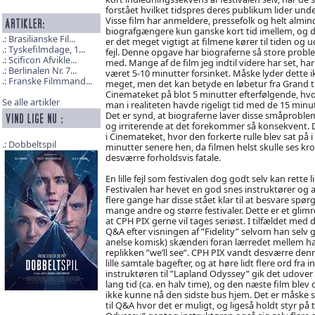
forstået hvilket tidspres deres publikum lider unde
Visse film har anmeldere, pressefolk og helt almin
biografgængere kun ganske kort tid imellem, og d
Brasilianske Fil...
er det meget vigtigt at filmene kører til tiden og 
Tyskefilmdage, 1...
fejl. Denne opgave har biograferne så store probl
Scificon Afvikle...
med. Mange af de film jeg indtil videre har set, har
Berlinalen Nr. 7...
været 5-10 minutter forsinket. Måske lyder dette i
Franske Filmmand...
meget, men det kan betyde en løbetur fra Grand ti
Cinemateket på blot 5 minutter efterfølgende, hv
Se alle artikler
man i realiteten havde rigeligt tid med de 15 minut
Det er synd, at biograferne laver disse småproblem
og irriterende at det forekommer så konsekvent. 
i Cinemateket, hvor den forkerte rulle blev sat på 
Dobbeltspil
minutter senere hen, da filmen helst skulle ses kro
desværre forholdsvis fatale.
En lille fejl som festivalen dog godt selv kan rette
Festivalen har hevet en god snes instruktører og and
flere gange har disse stået klar til at besvare sp
mange andre og større festivaler. Dette er et glimre
at CPH PIX gerne vil tages seriøst. I tilfældet med 
Q&A efter visningen af ”Fidelity” selvom han selv 
anelse komisk) skænderi foran lærredet mellem ha
replikken ”we’ll see”. CPH PIX vandt desværre den
lille samtale bagefter, og at høre lidt flere ord fr
instruktøren til ”Lapland Odyssey” gik det udover 
lang tid (ca. en halv time), og den næste film blev 
ikke kunne nå den sidste bus hjem. Det er måske sm
til Q&A hvor det er muligt, og ligeså holdt styr på t