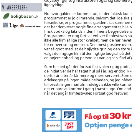
Odyssey” gentog instruktøren også sig selv flere 
ligegyldige.
Nu hvor galden er kommet ud, er der faktisk kun r
programmet er jo glimrende, selvom det lige skal 
forsinkelse, er programmet sjældent sat sammen så
det har der været nogle fine arrangementer, bl.
finsk vodka og lakrids inden filmens begyndelse,
Programmet er dog fortsat enhver filmfestivals stø
ikke alle film af lige stor kvalitet, men de har heve
for enhver smag imellem. Den mest positive overra
var så godt med, at de højlydte grin og den store k
valgt den rigtige film til den rigtige biograf på det
en højere enhed, og personligt var jeg selv flad af g
Som helhed går det fortsat festivalen rigtig godt.
de initiativer de har taget hul på i år. Jeg er dog i
derfor år efter år får mere og mere serveret. Som
ødelægger på ingen måde helheden, og jeg håber per
til forestillinger man almindeligvis ikke ville kunne 
det er bare at komme i gang i næste uge. Om end i
når det angår filmfestivaler. Fortsat god festival!