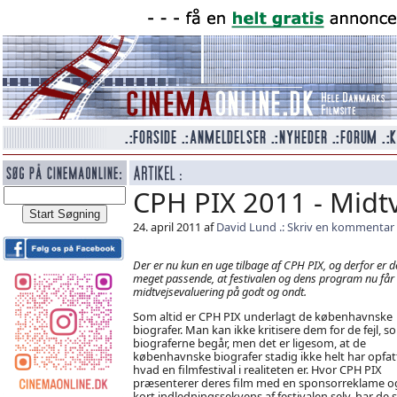
CPH PIX 2011 - Midt
24. april 2011 af
David Lund
Skriv en kommentar
Der er nu kun en uge tilbage af CPH PIX, og derfor er d
meget passende, at festivalen og dens program nu får
midtvejsevaluering på godt og ondt.
Som altid er CPH PIX underlagt de københavnske
biografer. Man kan ikke kritisere dem for de fejl, s
biograferne begår, men det er ligesom, at de
københavnske biografer stadig ikke helt har opfat
hvad en filmfestival i realiteten er. Hvor CPH PIX
præsenterer deres film med en sponsorreklame o
kort indledningssekvens af festivalen selv, har de s