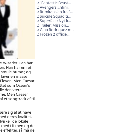
"Fantastic Beast...
Avengers: Infini...
Rumkapslen fra "...
Suicide Squad ti...
Superfast: Nyt k...
Trailer: Mission...
Gina Rodriguez m...
Frozen 2 officie...
 tv-serier. Han har
en. Han har en ret
en smule humor, og
n laver en masse
s Eleven. Men Caesar
ettet som Ocean's
ulle den være
erne. Men Caeser
f et songtrack af til
ære sig af at have
ed deres kvalitet.
virke i de lokale
 med i filmen og de
e effekter, så må de