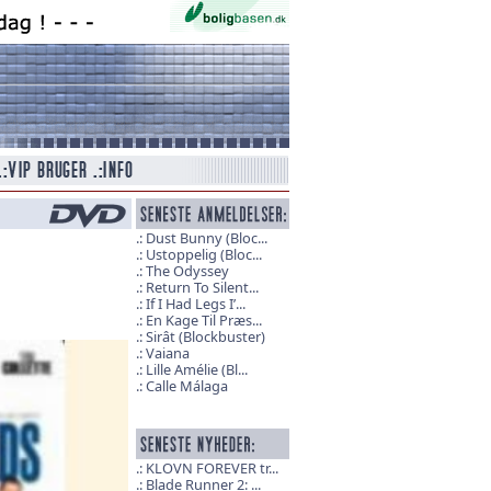
Dust Bunny (Bloc...
Ustoppelig (Bloc...
The Odyssey
Return To Silent...
If I Had Legs I’...
En Kage Til Præs...
Sirât (Blockbuster)
Vaiana
Lille Amélie (Bl...
Calle Málaga
KLOVN FOREVER tr...
Blade Runner 2: ...