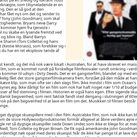
knægte, som tilsyneladende er en
ng. Den er så god at den
har fået nys om det og sender to
af Tony (John Goodman), som skal
ttighederne. Bryans nevø Darcy
kommer hjem fra tjeneste i
l nu skabe en lysende fremtid ved
 og blive rig. Bland Barrys
 Sharon (Toni Collette) og hans
(Kestie Morassi), som forelsker sig i
g du har en ret eksplosiv tønde af
t kendt, og det må nok være lokalt i Australien, for at have skrevet en masse
efilm, som er kommet rundt på forskellige filmfestivaler rundt omkring i verd
som kommer til udsyn i Dirty Deeds. Det er en gangsterfilm, blandet op med 
rkelig fået det store gangsterfilmskamera frem, forstået på den måde at ha
kæve klip, som man ofte ser i den slags film. Ikke mindst i film som Ocean'
ynes jeg. Ikke dårligt for en film som nok har haft noget nær 1/10 af budg
sser af fed stemning i filmen. Historien er også hans egen. Efter sigende sk
arisk begivenhed, som rent faktisk fandt sted dengang i slutningen af 60'
ok på den begivenhed til at lave en film om det. Musikken til filmen består a
ange.
et dygtige skuespillere med i den film. Australske film, som nok ikke kan bl
 de store Hollywoodproduktioner, formår alligevel at åbne verdens øjne m
gle ret så dygtige skuespiller nede Down Under, som ikke er blege for at med
Neill, Toni Collette og Bryan Brown. De fik også amerikanske John Goodman
 ordentligt nøk opad med deres skuespil. Når de ikke har penge til at lave dyr