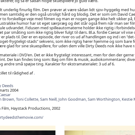
kterer, og så er sådan nogle skuespillere jo guld værd.
dt underlig finurlig film. Den prøver at være sådan lidt sjov-hyggelig med h
en samtidig er den også utroligt hård og blodig. Det er som om David Caes
 to forskellige veje med filmen og man er nogen gange ikke helt sikker på,
stralske humor har sit eget særpræg og det står også frem når man ser film
ule udvandet. Fidusen med spilleautomaterne holder ikke rigtig i forbindelse
t par småting som ikke rigtig bliver fulgt til dørs. Bl.a. fordie Caesar vil vis
r plads til. Der er en episode, der river os ud af handlingen og ind i en "det-
get-frygteligt-stads" sekvens, som ikke rigtig hører hjemme og som bare fo
ære glad for sine skuespillere, for uden dem ville Dirty Deeds nok ikke have
materiale i DVD'en. Det er ikke frygteligt interessant, men for den der gerne v
int. Der kan findes ting som: Bag om film & musik, audiokommentarer, diver
 og andre små spøjse ting. Karakter for ekstramaterialet: 3 ud af 6.
illet til rådighed af
.
y Deeds
marts 2004
Caesar
n Brown,
Toni Collette,
Sam Neill,
John Goodman,
Sam Worthington,
Kestie 
Film, Haystack Productions, 2002
irtydeedsthemovie.com/