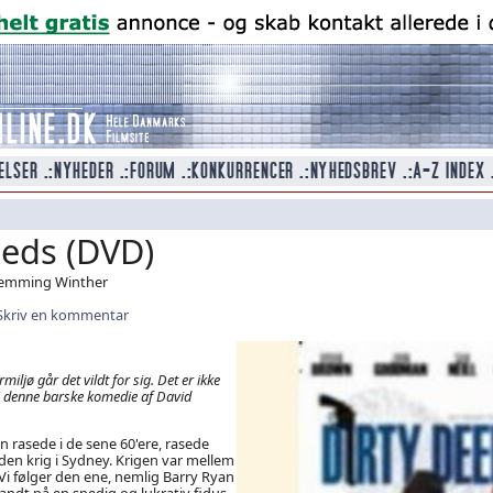
eeds (DVD)
Flemming Winther
Skriv en kommentar
miljø går det vildt for sig. Det er ikke
i denne barske komedie af David
rasede i de sene 60'ere, rasede
den krig i Sydney. Krigen var mellem
Vi følger den ene, nemlig Barry Ryan
andt på en snedig og lukrativ fidus