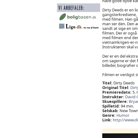
have gode dybe kara
Dirty Deeds er en li
gangsterkredsene, m
med filmen. Han går
man ser den. Den au
sandt at sige en sm
filmen. Der er også e
med filmen end der e
vietnamkrigen-er-no
Instruktøren skal v
Der er en del ekstra
om sagerne er det f
billeder, biografier
Filmen er venligst st
Titel:
Dirty Deeds
Original Titel:
Dirt
Premieredato:
5. 
Instruktør:
David 
Skuespillere:
Brya
Spilletid:
94 min.
Selskab:
New Town 
Genre:
Humor
Link:
http://www.d