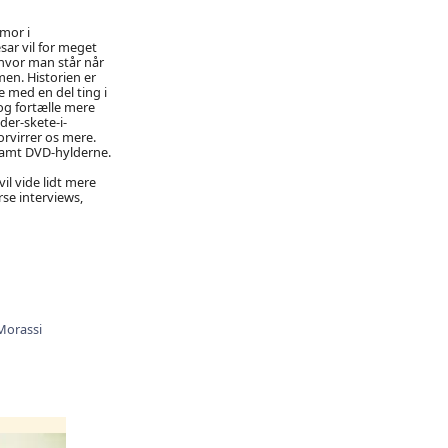
umor i
ar vil for meget
 hvor man står når
en. Historien er
 med en del ting i
e og fortælle mere
der-skete-i-
rvirrer os mere.
 ramt DVD-hylderne.
il vide lidt mere
se interviews,
Morassi