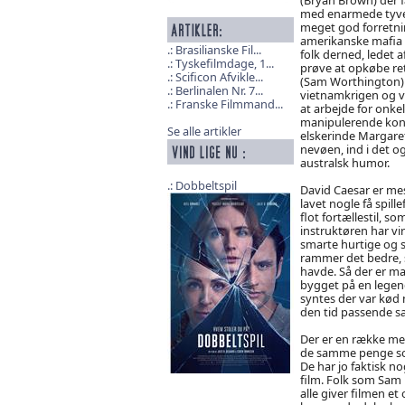
med enarmede tyve
meget god forretni
amerikanske mafia 
Brasilianske Fil...
folk derned, ledet 
Tyskefilmdage, 1...
prøve at opkøbe re
Scificon Afvikle...
(Sam Worthington) 
Berlinalen Nr. 7...
vietnamkrigen og vi
Franske Filmmand...
at arbejde for onkel
manipulerende kone
Se alle artikler
elskerinde Margaret 
nevøen, ind i det o
australsk humor.
Dobbeltspil
David Caesar er mes
lavet nogle få spill
flot fortællestil, 
instruktøren har vi
smarte hurtige og s
rammer det bedre, s
havde. Så der er ma
bygget på en legend
syntes der var kød n
den tid passende s
Der er en række meg
de samme penge som
De har jo faktisk no
film. Folk som Sam 
alle giver filmen et