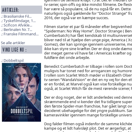
tv-serier, spin-offs og ikke mindst filmene. De flest
har være så populære, så de nu også får en. Dette 
naturligvis også gældende for ”Doctor Strange” fr
Brasilianske Fil...
2016, der også var en kæmpe succes.
Tyskefilmdage, 1...
Scificon Afvikle...
Filmen starter et par få måneder efter begivenhed
Berlinalen Nr. 7...
”Spiderman: No Way Home”. Doctor Strange ( Ben
Franske Filmmand...
Cumberbatch) har fået kendskab til multiuniverset
bliver nød til at hjælpe den unge pige, America ( Xo
Se alle artikler
Gomez), der kan springe igennem universerne, m
ikke kan styre sine kræfter. Der er dog onde dæmo
der meget gerne vil have fat i Americas kræfter og
fuldføre det onde arbejde.
Dobbeltspil
Benedict Cumberbatch er tilbage i rollen som Doct
muligvis har tonet ned for arrogancen og humoren
I rollen som Scarlet Witch møder vi Elizabeth Olse
tv-serien “WandaVision” er det en ny vej for den e
er en fordel, at Marvel også kan vise forskellige nu
også, at Scarlet Witch får de mest rørende scener, h
Der er dog noget, der er lidt anderledes ved denn
skræmmende end vi kender det fra tidligere superh
den første Spider-man franchise, har gået langt o
decideret ubehagelige for det yngre publikum. Sam
kameravinkler igennem mange forskellige universe
Dog falder filmen også indenfor de samme klichéer
kampe og et lidt halvsløjt plot. Det er ærgerligt,