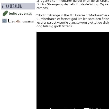
arrogante kommentarer, da det er en del af karak
Doctor Strange og den altid trofaste Wong. Og så er
cameos.
”Doctor Strange in the Multiverse of Madness” er e
Cumberbatch er fortsat god i rollen som den flabe
leverer på det visuelle plan, selvom plottet og dia
dog føle sig godt tilfreds.