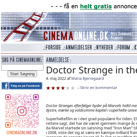
Doctor Strange in t
4. maj 2022 af
Maria Bjerregaard
Skriv en kommentar
Doctor Stranges efterfølger byder på Marvels hidtil me
dystre, mørke og voldsomme kapitel i superhelte-unive
Superheltefilm er i den grad populære for tiden. El
rettere sagt, det har de været igennem mange år,
da Marvel startede sin satsning med ”Iron Man” ti
i 2008, viste det sig at være en kæmpe milliard fra
igennem de seneste knapt 15 år. Det er medført di