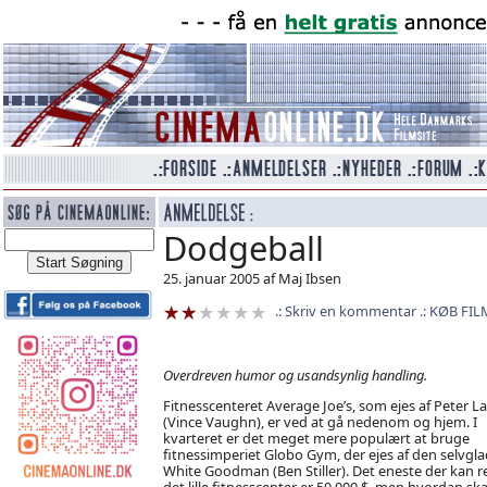
Dodgeball
25. januar 2005 af Maj Ibsen
Skriv en kommentar
KØB FIL
Overdreven humor og usandsynlig handling.
Fitnesscenteret Average Joe’s, som ejes af Peter L
(Vince Vaughn), er ved at gå nedenom og hjem. I
kvarteret er det meget mere populært at bruge
fitnessimperiet Globo Gym, der ejes af den selvgl
White Goodman (Ben Stiller). Det eneste der kan r
det lille fitnesscenter er 50.000 $, men hvordan ska