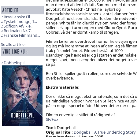
man dem ud af den blå luft. Sammen med den sm
advokat Kate Veatch (Christine Taylor) og
fitnessclubbens sociale taber klientel, danner Pete
Brasilianske Fil...
Dodgeball hold, som skal skaffe dem de nødvendi
Tyskefilmdage, 1...
penge. White får imidlertid nys om hvad der foreg
Scificon Afvikle...
stiller selv op i turneringen med Globo Gym’s Purp
Berlinalen Nr. 7...
Cobras. Så der er dømt kamp til stregen.
Franske Filmmand...
Filmen kører en overdrevet humor hele vejen ige
Se alle artikler
og jeg må indrømme at ingen af dem jeg så filme
trak på smilebåndet. Filmen består af 1000
usandsynlige hændelser og i starten er det måske
meget sjovt, men i længden bliver det noget triviel
Dobbeltspil
se på.
Ben Stiller spiller godt i rollen, som den selvfede 
overbevisende.
Ekstramateriale:
Der er ikke så meget ekstramateriale, som det så
ualmindelige lydspor, hvor Ben Stiller, Vince Va
på en noget speciel måde. Udover det er der et par s
Filmen er venligst stillet til rådighed af
SF/Fox
.
Titel:
Dodgeball
Original Titel:
Dodgeball: A True Underdog Story
Premieredato:
11. januar 2005