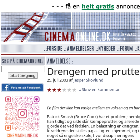
Drengen med prutte
25. juli 2003 af
Jesper Skovlund
Skriv en kommentar
En film der ikke kan vælge mellem en voksen og en barn
Patrick Smash (Bruce Cook) har et problem; nemli
han tidligt og silde slår kæmpeprutter, og allerede
gjorde det ved fødslen. En belastning er knægten; 
forældrene der skilles p.g.a. lugten i hjemmet, og i
noget så engelske skole, hvor disciplineringens
utvetydige krav om stilhed brydes på de mest