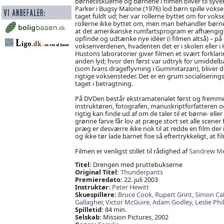
børnetilskuerne og børnene i filmen bliver til syven
Parker i Bugsy Malone (1976) lod børn spille voksen
taget fuldt ud; her var rollerne byttet om for vo
rollerne ikke byttet om, men man behandler børnen
at det amerikanske rumfartsprogram er afhængigt af
opfinde og udtænke nye idéer (i filmen altså) – på
voksenverdenen, hvadenten det er i skolen eller i 
Hustons laboratorier giver filmen et svært forklari
anden lyd; hvor den først var udtryk for umiddelb
(som Ivans drageflyvning i Gummitarzan), bliver de
rigtige voksensteder. Det er en grum socialiseri
taget i betragtning.
På DVDen består ekstramaterialet først og fremme
instruktøren, fotografen, manuskriptforfatteren 
rigtig kan finde ud af om de taler til et børne- el
grønne farve får lov at præge stort set alle scener f
præg er desværre ikke nok til at redde en film der
og ikke tør lade barnet fise så eftertrykkeligt, at
Filmen er venligst stillet til rådighed af
Sandrew M
Titel:
Drengen med pruttebukserne
Original Titel:
Thunderpants
Premieredato:
22. juli 2003
Instruktør:
Peter Hewitt
Skuespillere:
Bruce Cook,
Rupert Grint,
Simon Ca
Gallagher,
Victor McGuire,
Adam Godley,
Leslie Phil
Spilletid:
84 min.
Selskab:
Mission Pictures, 2002