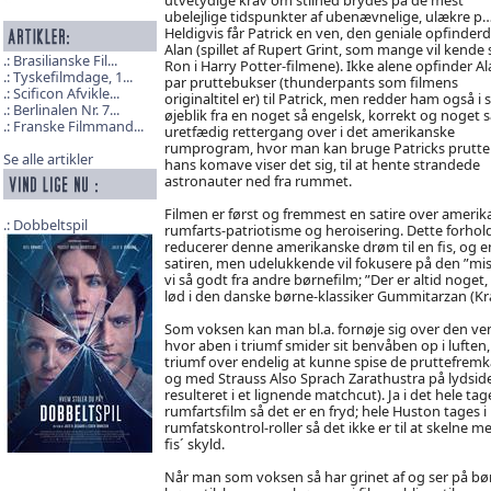
ubelejlige tidspunkter af ubenævnelige, ulækre p
Heldigvis får Patrick en ven, den geniale opfinder
Alan (spillet af Rupert Grint, som mange vil kende
Brasilianske Fil...
Ron i Harry Potter-filmene). Ikke alene opfinder Al
Tyskefilmdage, 1...
par pruttebukser (thunderpants som filmens
Scificon Afvikle...
originaltitel er) til Patrick, men redder ham også i 
Berlinalen Nr. 7...
øjeblik fra en noget så engelsk, korrekt og noget s
Franske Filmmand...
uretfædig rettergang over i det amerikanske
rumprogram, hvor man kan bruge Patricks prutter
Se alle artikler
hans komave viser det sig, til at hente strandede
astronauter ned fra rummet.
Filmen er først og fremmest en satire over amerik
Dobbeltspil
rumfarts-patriotisme og heroisering. Dette forhold
reducerer denne amerikanske drøm til en fis, og e
satiren, men udelukkende vil fokusere på den ”mis
vi så godt fra andre børnefilm; ”Der er altid noget
lød i den danske børne-klassiker Gummitarzan (Kr
Som voksen kan man bl.a. fornøje sig over den ven
hvor aben i triumf smider sit benvåben op i luften,
triumf over endelig at kunne spise de pruttefrem
og med Strauss Also Sprach Zarathustra på lydsi
resulteret i et lignende matchcut). Ja i det hele ta
rumfartsfilm så det er en fryd; hele Huston tages i
rumfatskontrol-roller så det ikke er til at skelne m
fis´ skyld.
Når man som voksen så har grinet af og ser på børne