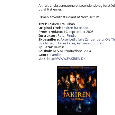
Alt i alt er ekstramaterialet spændende og forståel
ud af 6 stjerner.
Filmen er venligst udlånt af Nordisk film.
Titel:
Fakiren Fra Bilbao.
Original Titel:
Fakiren fra Bilbao.
Premieredato:
19. september 2005
Instruktør:
Peter Flinth.
Skuespillere:
Aksel Leth,
Julie Zangenberg,
Ole Th
Lisa Nilsson,
Fares Fares,
Ashwani Chopra.
Spilletid:
84 min.
Selskab:
M & M Productions. 2004
Genre:
Familie
Link:
http://WWW.FAKIREN.DK