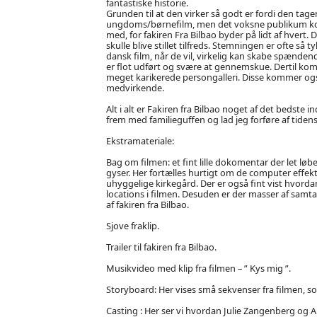
fantastiske historie.
Grunden til at den virker så godt er fordi den tag
ungdoms/børnefilm, men det voksne publikum kommer 
med, for fakiren Fra Bilbao byder på lidt af hvert
skulle blive stillet tilfreds. Stemningen er ofte så 
dansk film, når de vil, virkelig kan skabe spænd
er flot udført og svære at gennemskue. Dertil k
meget karikerede persongalleri. Disse kommer også 
medvirkende.
Alt i alt er Fakiren fra Bilbao noget af det bedste i
frem med familieguffen og lad jeg forføre af tiden
Ekstramateriale:
Bag om filmen: et fint lille dokomentar der let 
gyser. Her fortælles hurtigt om de computer effekt
uhyggelige kirkegård. Der er også fint vist hvorda
locations i filmen. Desuden er der masser af samta
af fakiren fra Bilbao.
Sjove fraklip.
Trailer til fakiren fra Bilbao.
Musikvideo med klip fra filmen – ” Kys mig ”.
Storyboard: Her vises små sekvenser fra filmen,
Casting : Her ser vi hvordan Julie Zangenberg og Aks