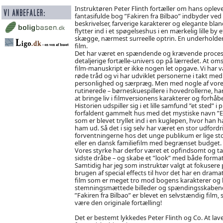
Instruktøren Peter Flinth fortæller om hans opleve
fantasifulde bog ”Fakiren fra Bilbao” indbyder ved f
beskrivelser, farverige karakterer og elegante bla
flytter ind i et spøgelseshus i en mærkelig lille by
skægge, nærmest surreelle optrin. En underholdend
film.
Det har været en spændende og krævende proces. 
detaljerige fortælle-univers op på lærredet. At oms
film-manuskript er ikke nogen let opgave. Vi har væ
røde tråd og vi har udviklet personerne i takt med 
personlighed og særpræg. Men med nogle af vores 
rutinerede – børneskuespillere i hovedrollerne, h
at bringe liv i filmversionens karakterer og forhå
Historien udspiller sig i et lille samfund ”et sted” 
forfaldent gammelt hus med det mystiske navn ”E
som er blevet tryllet ind i en kuglepen, hvor han ha
ham ud. Så det i sig selv har været en stor udfordri
forventningerne hos det unge publikum er lige st
eller en dansk familiefilm med begrænset budget.
Vores styrke har derfor været et opfindsomt og tal
sidste dråbe – og skabe et ”look” med både format 
Samtidig har jeg som instruktør valgt at fokuser
brugen af special effects til hvor det har en drama
film som er meget tro mod bogens karakterer og h
stemningsmættede billeder og spændingsskabend
”Fakiren fra Bilbao” er blevet en selvstændig film
være den originale fortælling!
Det er bestemt lykkedes Peter Flinth og Co. At lav