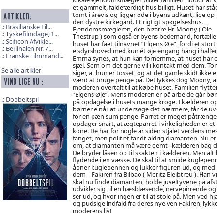
et gammelt, faldefærdigt hus billigt. Huset har stå
tomt i årevis og ligger øde i byens udkant, lige op t
den dystre kirkegård. Et rigtigt spøgelseshus.
Brasilianske Fil...
Ejendomsmægleren, den bizarre Hr. Moony ( Ole
Tyskefilmdage, 1...
Thestrup ) som også er byens bedemand, fortæller
Scificon Afvikle...
huset har fået tilnavnet ”Elgens Øje”, fordi et stort
Berlinalen Nr. 7...
elsdyrshoved med kun ét øje engang hang i hall’en
Franske Filmmand...
Emma synes, at hun kan fornemme, at huset har 
sjæl. Som om det gerne vil i kontakt med dem. To
Se alle artikler
siger, at hun er tosset, og at det gamle skidt ikke e
værd at bruge penge på. Det lykkes dog Moony, at
moderen overtalt til at købe huset. Familien flytter
”Elgens Øje”. Mens moderen er på arbejde går bø
Dobbeltspil
på opdagelse i husets mange kroge. I kælderen op
børnene når at undersøge det nærmere, får de uve
for en pæn sum penge. Parret er meget påtrænge
opdager snart, at ægteparret i virkeligheden er e
kone. De har for nogle år siden stjålet verdens m
fanget, men politiet fandt aldrig diamanten. Nu er 
om, at diamanten må være gemt i kælderen bag den
De bryder låsen op til skakten i kælderen. Men alt
flydende i en væske. De skal til at smide kuglepe
åbner kuglepennen og lukker figuren ud, og med ét
dem – Fakiren fra Bilbao ( Moritz Bleibtreu ). Han 
skal nu finde diamanten, holde juveltyvene på af
udvikler sig til en hæsblæsende, nervepirrende og
ser ud, og hvor ingen er til at stole på. Men ved 
og pudsige indfald fra deres nye ven Fakiren, lykk
moderens liv!