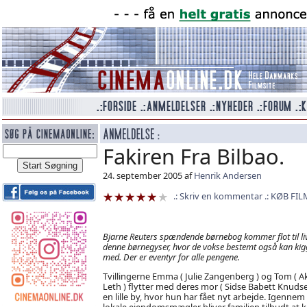
Fakiren Fra Bilbao.
24. september 2005 af
Henrik Andersen
Skriv en kommentar
KØB FIL
Bjarne Reuters spændende børnebog kommer flot til liv
denne børnegyser, hvor de vokse bestemt også kan kig
med. Der er eventyr for alle pengene.
Tvillingerne Emma ( Julie Zangenberg ) og Tom ( A
Leth ) flytter med deres mor ( Sidse Babett Knudsen
en lille by, hvor hun har fået nyt arbejde. Igennem
lokale ejendomsmægler bliver familien tilbudt at 