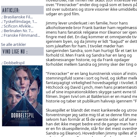
over. ”Firecracker” ender dog også som et bevis på
stil over substans og store visioner ikke umiddelb
udgør en god film.
Brasilianske Fil...
Tyskefilmdage, 1...
Jimmy lever underkuet i en familie, hvor hans
Scificon Afvikle...
alkoholiserede bror Frank banker ham regelmæss
Berlinalen Nr. 7...
imens hans fanatisk religiøse mor Eleanor ser ig
Franske Filmmand...
fingre med det. En dag kommer et omrejsende tiv
igennem byen, og da Jimmy er lidt ”bagud” er det
Se alle artikler
som juleaften for ham. I tivoliet møder han
sangerinden Sandra, som han hurtigt får et tæt kn
forhold til. Men Frank og Sandra har en lang og
skæbnesvanger historie, og da Frank opdager
Dobbeltspil
forholdet mellem Sandra og Jimmy sker der ting o
”Firecracker” er en lang kunstnerisk vision af ins
stemningsfuld scene i sort og hvid, og skifter mel
fantasyagtigt virkelighed hovedsageligt i tivoliet.
Hitchcock og David Lynch, men hans prætentiøsiti
ud af sine inspirationskilders skygge samt evne til
filmen. Ingen tvivl om at Balderson er en mand 
historie og taber sit publikum halvvejs igennem ”F
Skuespillet er blandt det mest karikerede og utrovæ
forventninger jeg satte mig til at se denne film me
selvom han formår at få de værste sider ud af sine k
han det ikke meget bedre end de gange man har set
er en fin skuespillerinde, står for det mest overdre
Sandra og Eleanor). Hovedrollen Jimmy spilles af 