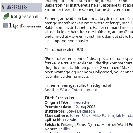
erfaring før en rolle som denne, for hans grønne f
Balderson har instrueret sine skuespillere til at a
krummer tæer i flere scener, kunne det være han 
Filmen gør hvad den kan for at bryde normer på al
mange metaforer kan være svære at fange, men i 
Balderson havde håbet på. Han er en mand med amb
vil jeg da følge hans karriere i håb om, at han får 
ender med at være en kunstfilm uden det store ku
– en imponerende fiasko.
Ekstramaterialet – 5/6
”Firecracker” er i denne 2-disc special editions 
forskellige trailers, er der et udførligt kommenta
dog dokumentarfilmen på disc 2 ved navn ”Making 
byen Wamego og udenom Hollywood, og igennem 100
lave film på denne måde.
Filmen er venligst stillet til rådighed af:
Another World Entertainment
.
Titel:
Firecracker
Original Titel:
Firecracker
Premieredato:
10. maj 2008
Instruktør:
Steve Balderson
Skuespillere:
Karen Black,
Mike Patton,
Jak Kenda
Spilletid:
112 min.
Selskab:
Dikenga Films, Dymax, Another World En
Genre:
Thriller