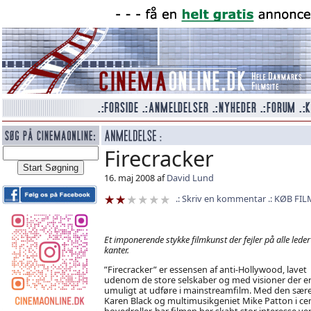
Firecracker
16. maj 2008 af
David Lund
Skriv en kommentar
KØB FIL
Et imponerende stykke filmkunst der fejler på alle leder
kanter.
”Firecracker” er essensen af anti-Hollywood, lavet
udenom de store selskaber og med visioner der e
umuligt at udføre i mainstreamfilm. Med den sær
Karen Black og multimusikgeniet Mike Patton i ce
hovedroller, har filmen her skabt stor interesse v