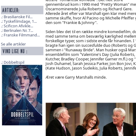
gennembrud kom i 1990 med "Pretty Woman" m
Oscarnominerede Julia Roberts og Richard Gere.
Allerede året efter var Marshall igen klar med mere
Brasilianske Fil...
samme skuffe, hvor Al Pacino og Michelle Pfeiffer
Tyskefilmdage, 1...
den som "Frankie & Johnny".
Scificon Afvikle...
Berlinalen Nr. 7...
Siden blev det til en række mindre komediefilm, d
Franske Filmmand...
med samme tema om besværlig kærlighed mellem
forskellige typer, som i sidste ende får hinanden. I
Se alle artikler
bragte han igen sin succesfulde duo (Roberts og G
sammen i "Runaway Bride". Man husker også Mars
ensemblefilm som "Valentine's Day (Julia Roberts, 
Kutcher, Bradley Cooper, Jennifer Garner m.fl.) og "
Dobbeltspil
Josh Duhamel, Sarah Jessica Parker, Jon Bon Jovi, K
(Kate Hudson, Jason Sudeikis, Julia Roberts, Jenn
Æret være Garry Marshalls minde.