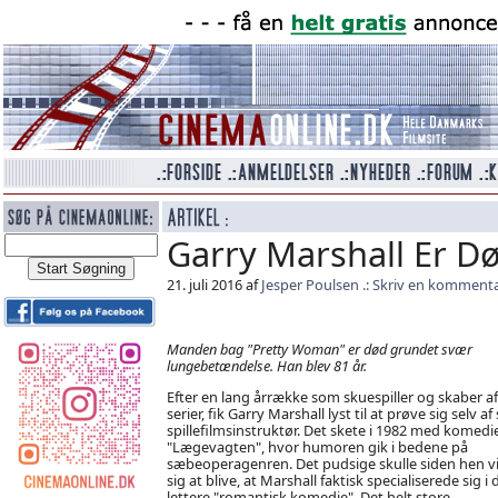
Garry Marshall Er D
21. juli 2016 af
Jesper Poulsen
Skriv en komment
Manden bag "Pretty Woman" er død grundet svær
lungebetændelse. Han blev 81 år.
Efter en lang årrække som skuespiller og skaber af
serier, fik Garry Marshall lyst til at prøve sig selv a
spillefilmsinstruktør. Det skete i 1982 med komedi
"Lægevagten", hvor humoren gik i bedene på
sæbeoperagenren. Det pudsige skulle siden hen v
sig at blive, at Marshall faktisk specialiserede sig i
lettere "romantisk komedie". Det helt store