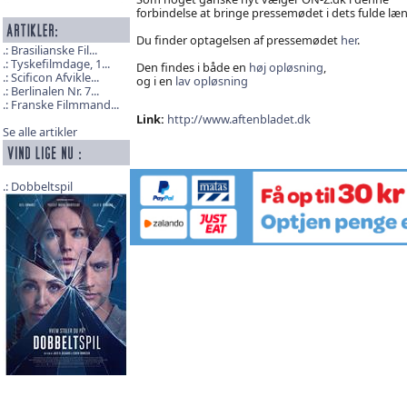
forbindelse at bringe pressemødet i dets fulde læ
Du finder optagelsen af pressemødet
her
.
Brasilianske Fil...
Tyskefilmdage, 1...
Den findes i både en
høj opløsning
,
Scificon Afvikle...
og i en
lav opløsning
Berlinalen Nr. 7...
Franske Filmmand...
Link:
http://www.aftenbladet.dk
Se alle artikler
Dobbeltspil