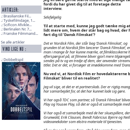
fordi du har givet dig til at foretage dette
interview.
Brasilianske Fil...
Selvfølgelig
Tyskefilmdage, 1...
Scificon Afvikle...
Til at starte med, kunne jeg godt tænke mig at
Berlinalen Nr. 7...
lidt mere om, hvem der står bag og hvad, der 
Franske Filmmand...
ført dig til ’Dansk Filmskat’?
Se alle artikler
Det er Nordisk Film, der står bag ’Dansk Filmskat’, og
grunden til at Nordisk film lancerer ’Dansk Filmskat’, er
man i mange år har kunne mærke, at filmklassikerne har
efterspørgsel på, at filmene bliver gjort mere tilgængel
Dobbeltspil
sendes på tv og en tredje af dem, der anvender streamin
titler. Det er det, vi forsøger at imødekomme med ’Dansk 
Nu ved vi, at Nordisk Film er hovedaktørerne 
Filmskat’ bliver til en realitet?
Jeg vil sige, at det er et partnerskab. Der er rigtig man
har samarbejdet for, at det har kunnet lade sig gøre.
Vi har også TDC som partner, så ’Dansk Filmskat’ bliver 
Play og Yousee Play, så det er også et samarbejde me
Vi har også et samarbejde med de her skuespillere, der 
Grunwald, Erik Clausen, Bendt Fabricius Bjerre og Neils
videoanekdoter som ekstra materiale til tjenesten.