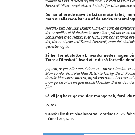
trailers til f.eks. ’Poeten og lillemor’. En masse sjovt 
Filmskat’ bliver noget ekstra, i stedet for at se filmene 
Du har allerede nævnt ekstra materialet, men 
man nu allerede har en af de andre streaming
Nordisk film ser ikke ’Dansk Filmskat’ som en konkurrent
der er dedikeret til de danske klassikere, så det er en n
konkurrere med Netflix eller HBO, som har et langt bred
det, der er styrke ved ’Dansk Filmskat’, men det skal i
tjenester og tv.
Så her for at slutte af, hvis du møder nogen 
’Dansk Filmskat’, hvad ville du så fortælle dem
Jeg tror, at jeg ville sige til dem, at ’Dansk Filmskat’ er
Man samler Poul Reichhardt, Ghita Nørby, Dirch Passer o
danske klassikere intenst, og så kan man til enhver ti
man gerne vil se en god dansk klassiker. Det er det, de
film.
Så vil jeg bare gerne sige mange tak, fordi du 
Jo, tak.
’Dansk Filmskat’ blev lanceret i onsdags d. 25. fe
måned er gratis.