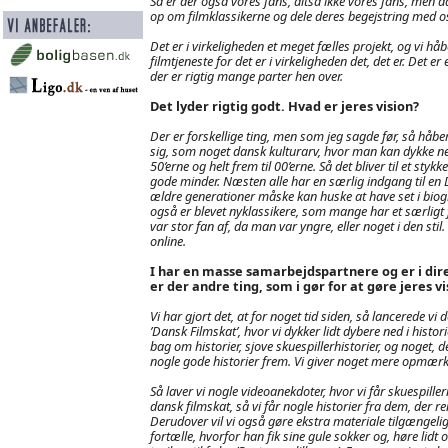
Så er der også vores fans, altså ikke vores fans, men 
op om filmklassikerne og dele deres begejstring med o
Det er i virkeligheden et meget fælles projekt, og vi hå
filmtjeneste for det er i virkeligheden det, det er. Det er
der er rigtig mange parter hen over.
Det lyder rigtig godt. Hvad er jeres vision?
Der er forskellige ting, men som jeg sagde før, så håber 
sig, som noget dansk kulturarv, hvor man kan dykke ned 
50’erne og helt frem til 00’erne. Så det bliver til et 
gode minder. Næsten alle har en særlig indgang til en 
ældre generationer måske kan huske at have set i biogra
også er blevet nyklassikere, som mange har et særligt 
var stor fan af, da man var yngre, eller noget i den stil.
online.
I har en masse samarbejdspartnere og er i d
er der andre ting, som i gør for at gøre jeres vi
Vi har gjort det, at for noget tid siden, så lancerede vi
’Dansk Filmskat’, hvor vi dykker lidt dybere ned i histor
bag om historier, sjove skuespillerhistorier, og noget, 
nogle gode historier frem. Vi giver noget mere opmærkso
Så laver vi nogle videoanekdoter, hvor vi får skuespiller
dansk filmskat, så vi får nogle historier fra dem, der r
Derudover vil vi også gøre ekstra materiale tilgængeli
fortælle, hvorfor han fik sine gule sokker og, høre lidt