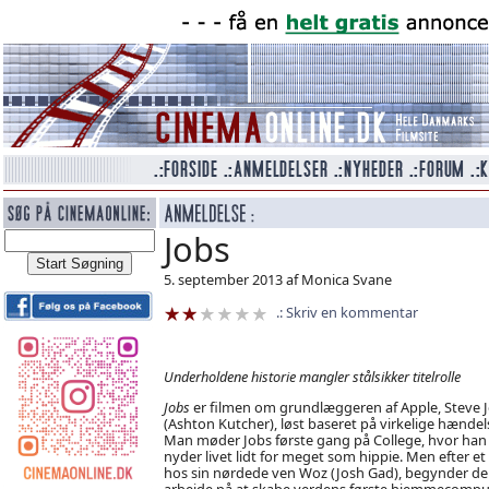
Jobs
5. september 2013 af Monica Svane
Skriv en kommentar
Underholdene historie mangler stålsikker titelrolle
Jobs
er filmen om grundlæggeren af Apple, Steve 
(Ashton Kutcher), løst baseret på virkelige hændels
Man møder Jobs første gang på College, hvor han
nyder livet lidt for meget som hippie. Men efter et 
hos sin nørdede ven Woz (Josh Gad), begynder de 
arbejde på at skabe verdens første hjemmecomput