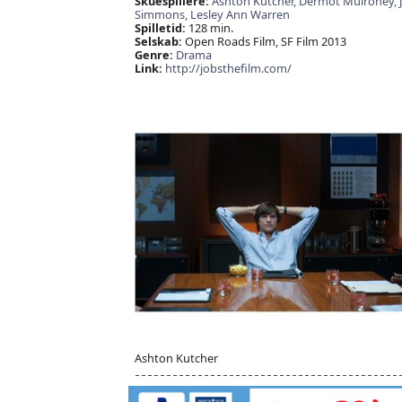
Skuespillere:
Ashton Kutcher,
Dermot Mulroney,
Simmons,
Lesley Ann Warren
Spilletid:
128 min.
Selskab:
Open Roads Film, SF Film 2013
Genre:
Drama
Link:
http://jobsthefilm.com/
Ashton Kutcher