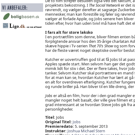
De to film strejfer desuden også ved det faktum
projektets bekostning. I
The Social Network
er det i
røvrendt, og vælger derefter at sagsøge Zuckerberg
mennesker, man kan forestille sig føler sig røvrend
vælger at forlade Apple, og Jobs senere hen bliver 
tiden efter, hvor han uden tvivl må have haft det e
I fars alt for store laksko
I en portrætfilm som denne, bliver filmen enten båre
forpligtende ansvar hos den 35-årige charlatan As
skæve hippie i Tv-serien
That 70’s Show
og som forv
har de fleste været noget skeptiske overfor besl
Kutcher er uovertruffen god til at få Jobs til at p
Apples spæde start. Men selvom han gør det godt s
mimik lidt for stiv i det. Der er flere takes, hvor
tanker. Selvom Kutcher skal portrættere en mand fort
for at man kan se, hvordan Kutcher har lært at g
en alt for overdreven efterligning. Kutcher fungere
og runde briller på. Han bliver til en lille dreng, der 
Jobs
er altså en film, hvor der i den grad mangler 
mangler noget helt basalt, der ville give filmen et 
grad interessant at se hvordan Steve Jobs gik fra at
personligheder.
Titel:
Jobs
Original Titel:
Jobs
Premieredato:
5. september 2013
Instruktør:
Joshua Michael Stern