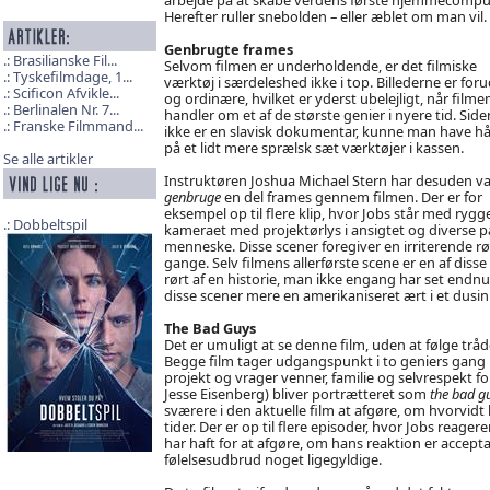
Herefter ruller snebolden – eller æblet om man vil.
Genbrugte frames
Brasilianske Fil...
Selvom filmen er underholdende, er det filmiske
Tyskefilmdage, 1...
værktøj i særdeleshed ikke i top. Billederne er for
Scificon Afvikle...
og ordinære, hvilket er yderst ubelejligt, når filme
Berlinalen Nr. 7...
handler om et af de største genier i nyere tid. Side
Franske Filmmand...
ikke er en slavisk dokumentar, kunne man have h
på et lidt mere sprælsk sæt værktøjer i kassen.
Se alle artikler
Instruktøren Joshua Michael Stern har desuden va
genbruge
en del frames gennem filmen. Der er for
eksempel op til flere klip, hvor Jobs står med rygge
Dobbeltspil
kameraet med projektørlys i ansigtet og diverse pa
menneske. Disse scener foregiver en irriterende r
gange. Selv filmens allerførste scene er en af disse
rørt af en historie, man ikke engang har set endnu
disse scener mere en amerikaniseret ært i et dusi
The Bad Guys
Det er umuligt at se denne film, uden at følge tråd
Begge film tager udgangspunkt i to geniers gang 
projekt og vrager venner, familie og selvrespekt fo
Jesse Eisenberg) bliver portrætteret som
the bad g
sværere i den aktuelle film at afgøre, om hvorvidt
tider. Der er op til flere episoder, hvor Jobs reag
har haft for at afgøre, om hans reaktion er acceptab
følelsesudbrud noget ligegyldige.