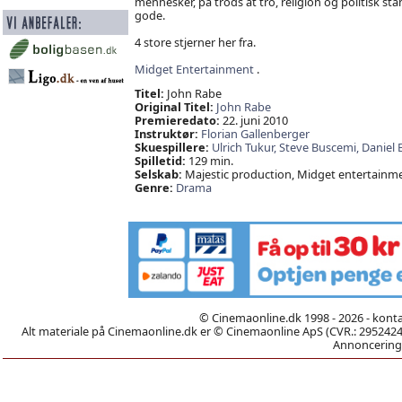
mennesker, på trods at tro, religion og politisk 
gode.
4 store stjerner her fra.
Midget Entertainment
.
Titel:
John Rabe
Original Titel:
John Rabe
Premieredato:
22. juni 2010
Instruktør:
Florian Gallenberger
Skuespillere:
Ulrich Tukur,
Steve Buscemi,
Daniel 
Spilletid:
129 min.
Selskab:
Majestic production, Midget entertainme
Genre:
Drama
© Cinemaonline.dk 1998 - 2026 - kont
Alt materiale på Cinemaonline.dk er © Cinemaonline ApS (CVR.: 29524246)
Annoncering