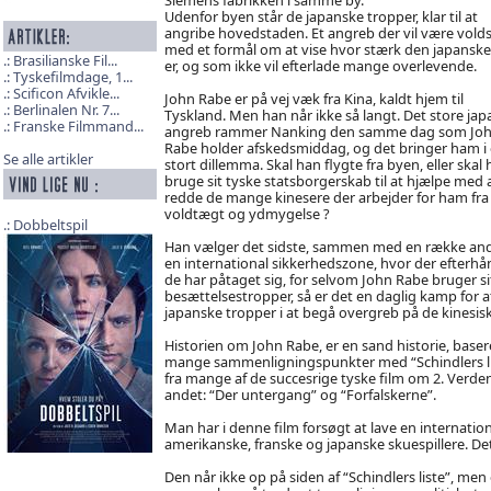
Udenfor byen står de japanske tropper, klar til at
angribe hovedstaden. Et angreb der vil være vold
med et formål om at vise hvor stærk den japansk
Brasilianske Fil...
er, og som ikke vil efterlade mange overlevende.
Tyskefilmdage, 1...
Scificon Afvikle...
John Rabe er på vej væk fra Kina, kaldt hjem til
Berlinalen Nr. 7...
Tyskland. Men han når ikke så langt. Det store ja
Franske Filmmand...
angreb rammer Nanking den samme dag som Jo
Rabe holder afskedsmiddag, og det bringer ham i 
Se alle artikler
stort dillemma. Skal han flygte fra byen, eller skal
bruge sit tyske statsborgerskab til at hjælpe med 
redde de mange kinesere der arbejder for ham fra
voldtægt og ydmygelse ?
Dobbeltspil
Han vælger det sidste, sammen med en række andre
en international sikkerhedszone, hvor der efterhå
de har påtaget sig, for selvom John Rabe bruger s
besættelsestropper, så er det en daglig kamp for 
japanske tropper i at begå overgreb på de kinesisk
Historien om John Rabe, er en sand historie, base
mange sammenligningspunkter med “Schindlers lis
fra mange af de succesrige tyske film om 2. Verde
andet: “Der untergang” og “Forfalskerne”.
Man har i denne film forsøgt at lave en internation
amerikanske, franske og japanske skuespillere. Det
Den når ikke op på siden af “Schindlers liste”, men e