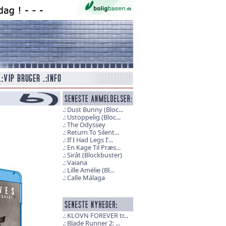
Dust Bunny (Bloc...
Ustoppelig (Bloc...
The Odyssey
Return To Silent...
If I Had Legs I’...
En Kage Til Præs...
Sirât (Blockbuster)
Vaiana
Lille Amélie (Bl...
Calle Málaga
KLOVN FOREVER tr...
Blade Runner 2: ...