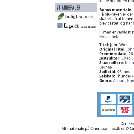
kalde det for en his
Bonus materiale
På blu-rayen er der 
skabelsen af filmen
blev castet, og har
Filmen er venligst st
Mis. Label
.
Titel:
John Wick
Original Titel:
Joh
Premieredato:
26.
Instruktør:
Chad S
Skuespillere:
Kean
Barnea
Spilletid:
96 min.
Selskab:
Thunder Ro
Genre:
Action
,
Kri
© Cinem
Alt materiale på Cinemaonline.dk er © Cin