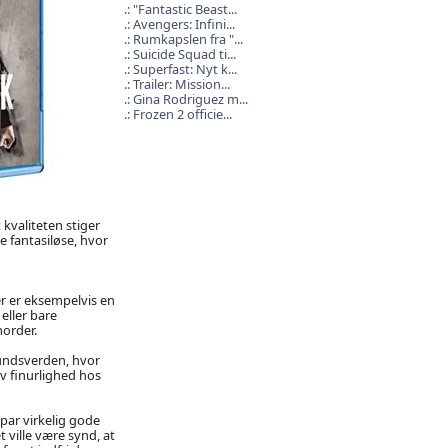
"Fantastic Beast...
Avengers: Infini...
Rumkapslen fra "...
Suicide Squad ti...
Superfast: Nyt k...
Trailer: Mission...
Gina Rodriguez m...
Frozen 2 officie...
kvaliteten stiger
 fantasiløse, hvor
er er eksempelvis en
eller bare
order.
rundsverden, hvor
ov finurlighed hos
t par virkelig gode
t ville være synd, at