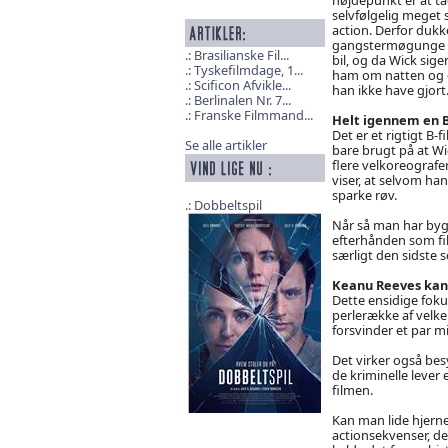
selvfølgelig meget 
action. Derfor dukk
gangstermøgunge o
Brasilianske Fil...
bil, og da Wick sig
Tyskefilmdage, 1...
ham om natten og 
Scificon Afvikle...
han ikke have gjort
Berlinalen Nr. 7...
Franske Filmmand...
Helt igennem en B
Det er et rigtigt B-f
Se alle artikler
bare brugt på at Wic
flere velkoreograf
viser, at selvom ha
sparke røv.
Dobbeltspil
Når så man har bygg
efterhånden som fi
særligt den sidste 
Keanu Reeves kan
Dette ensidige foku
perlerække af velken
forsvinder et par 
Det virker også bes
de kriminelle lever 
filmen.
Kan man lide hjerne
actionsekvenser, der