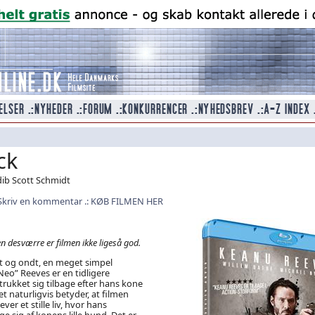
ck
dib Scott Schmidt
Skriv en kommentar
KØB FILMEN HER
 desværre er filmen ikke ligeså god.
t og ondt, en meget simpel
Neo” Reeves er en tidligere
trukket sig tilbage efter hans kone
et naturligvis betyder, at filmen
ever et stille liv, hvor hans
e sig af konens lille hund. Det er