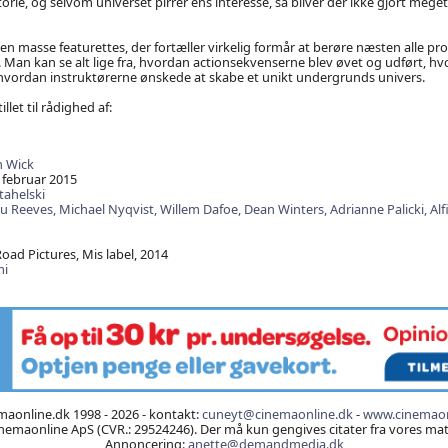
torie, og selvom universet pirrer ens interesse, så bliver der ikke gjort meget 
en masse featurettes, der fortæller virkelig formår at berøre næsten alle pro
. Man kan se alt lige fra, hvordan actionsekvenserne blev øvet og udført, hv
 hvordan instruktørerne ønskede at skabe et unikt undergrunds univers.
illet til rådighed af:
n Wick
 februar 2015
tahelski
u Reeves,
Michael Nyqvist,
Willem Dafoe,
Dean Winters,
Adrianne Palicki,
Alf
ad Pictures, Mis label, 2014
mi
aonline.dk 1998 - 2026 - kontakt:
cuneyt@cinemaonline.dk
-
www.cinemaon
emaonline ApS (CVR.: 29524246). Der må kun gengives citater fra vores mater
Annoncering:
anette@demandmedia.dk