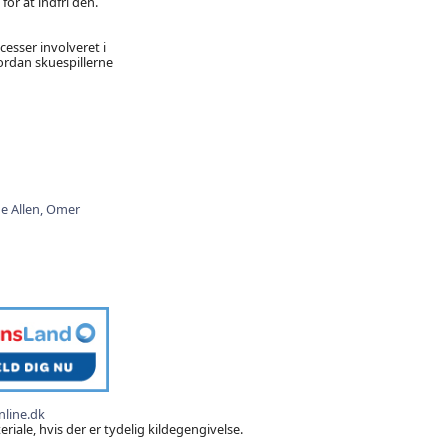
for at indfri den.
cesser involveret i
ordan skuespillerne
ie Allen,
Omer
line.dk
iale, hvis der er tydelig kildegengivelse.