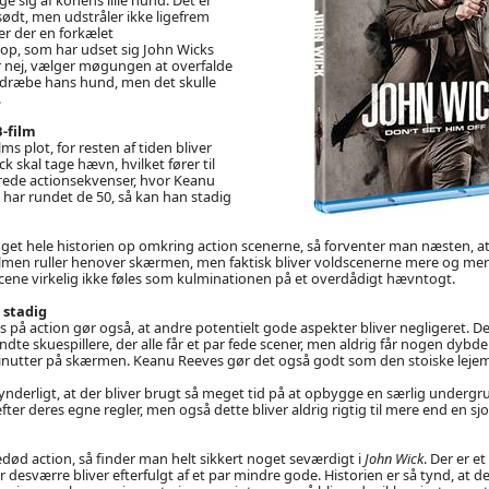
sødt, men udstråler ikke ligefrem
er der en forkælet
p, som har udset sig John Wicks
er nej, vælger møgungen at overfalde
dræbe hans hund, men det skulle
.
-film
ilms plot, for resten af tiden bliver
k skal tage hævn, hvilket fører til
erede actionsekvenser, hvor Keanu
n har rundet de 50, så kan han stadig
et hele historien op omkring action scenerne, så forventer man næsten, at 
lmen ruller henover skærmen, men faktisk bliver voldscenerne mere og mere
scene virkelig ikke føles som kulminationen på et overdådigt hævntogt.
 stadig
s på action gør også, at andre potentielt gode aspekter bliver negligeret. D
dte skuespillere, der alle får et par fede scener, men aldrig får nogen dybde 
minutter på skærmen. Keanu Reeves gør det også godt som den stoiske lejem
ynderligt, at der bliver brugt så meget tid på at opbygge en særlig underg
efter deres egne regler, men også dette bliver aldrig rigtig til mere end en sj
død action, så finder man helt sikkert noget seværdigt i
John Wick
. Der er e
 desværre bliver efterfulgt af et par mindre gode. Historien er så tynd, at de