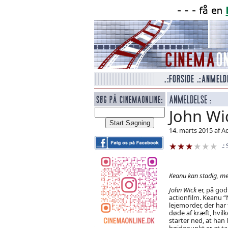
John Wi
14. marts 2015 af A
Keanu kan stadig, men
John Wick
er, på god
actionfilm. Keanu “
lejemorder, der har 
døde af kræft, hvilk
starter ned, at han l
højdepunkt er at tag