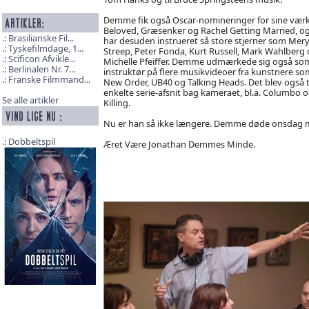
Demme fik også Oscar-nomineringer for sine vær
Beloved, Græsenker og Rachel Getting Married, o
Brasilianske Fil...
har desuden instrueret så store stjerner som Mery
Tyskefilmdage, 1...
Streep, Peter Fonda, Kurt Russell, Mark Wahlberg
Scificon Afvikle...
Michelle Pfeiffer. Demme udmærkede sig også so
Berlinalen Nr. 7...
instruktør på flere musikvideoer fra kunstnere so
Franske Filmmand...
New Order, UB40 og Talking Heads. Det blev også t
enkelte serie-afsnit bag kameraet, bl.a. Columbo 
Se alle artikler
Killing.
Nu er han så ikke længere. Demme døde onsdag mor
Dobbeltspil
Æret Være Jonathan Demmes Minde.