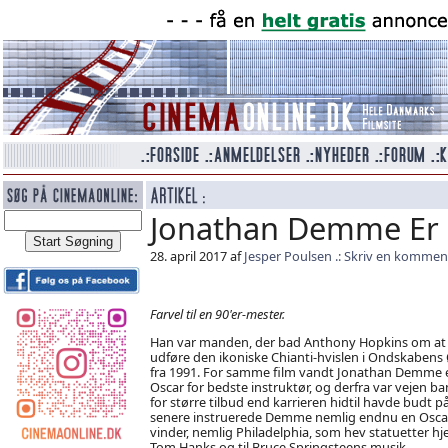
Jonathan Demme Er
28. april 2017 af
Jesper Poulsen
Skriv en kommen
Farvel til en 90'er-mester.
Han var manden, der bad Anthony Hopkins om at
udføre den ikoniske Chianti-hvislen i Ondskabens
fra 1991. For samme film vandt Jonathan Demme 
Oscar for bedste instruktør, og derfra var vejen ba
for større tilbud end karrieren hidtil havde budt på
senere instruerede Demme nemlig endnu en Osca
vinder, nemlig Philadelphia, som hev statuetter hje
Tom Hanks og til Bruce Springsteens musik.