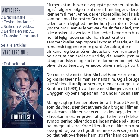
I filmens start bliver de vigtigste personer introdu
og så følger vi følgerne af deres handlinger videre
igennem filmen. Anne, der er skuespiller, bor i Pari
Brasilianske Fil...
sammen med kæresten Georges, som er krigsfoto
Tyskefilmdage, 1...
Uden for sin lejlighed møder hun Jean, der er Geo
Scificon Afvikle...
yngste bror. Jean er løbet væk fra sin fars gård, s
Berlinalen Nr. 7...
ikke ønsker at overtage. Han beder hende om husl
Franske Filmmand...
hen til lejligheden smider han frustreret en
sammenkrøllet papirspose i skødet af Maria, en ill
Se alle artikler
rumænsk tiggende immigrant. Amadou, der er
afrikaner og lærer på en døveskole, konfronterer 
og siger, at han skal sige undskyld til Maria. Jean 
at sige undskyld, og kort efter kommer politiet. M
Dobbeltspil
bliver deporteret, og Amadou bliver slæbt på polit
Den østrigske instruktør Michael Haneke er kendt 
og krøller tæer, når man ser hans film. Og så bruge
ikke får lov til at slippe scenen, men er tvunget ti
Kontinent (1989), hvor lange indstillinger viser en
Uhyggen kryber simpelthen ind under huden. Hanek
Mange vigtige temaer bliver berørt i Kode Ukendt
som døvhed. Især det at være døv bruges i filmen
og allersidst i filmen ser vi en lille døv pige, der
klassekammerater prøver at gætte hvilken følelse, 
symbolisering bliver dog på ingen måde påklistret
har meget at lære. Kode Ukendt er en film om mo
leve godt og være et godt menneske. Vi ser jo i f
politiet helt overhører ham, straffer ham og Maria