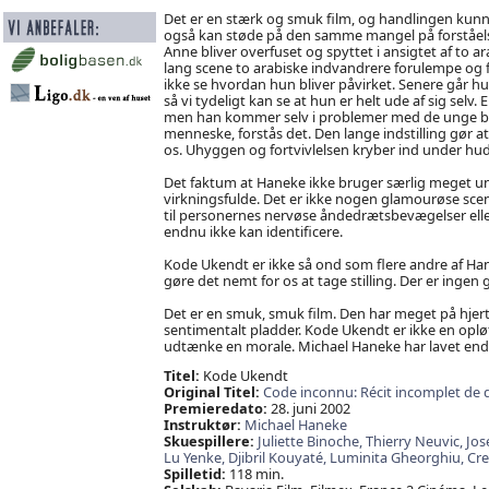
Det er en stærk og smuk film, og handlingen kunn
også kan støde på den samme mangel på forståels
Anne bliver overfuset og spyttet i ansigtet af to
lang scene to arabiske indvandrere forulempe og 
ikke se hvordan hun bliver påvirket. Senere går hu
så vi tydeligt kan se at hun er helt ude af sig selv
men han kommer selv i problemer med de unge bøll
menneske, forstås det. Den lange indstilling gør a
os. Uhyggen og fortvivlelsen kryber ind under hud
Det faktum at Haneke ikke bruger særlig meget un
virkningsfulde. Det er ikke nogen glamourøse scene
til personernes nervøse åndedrætsbevægelser elle
endnu ikke kan identificere.
Kode Ukendt er ikke så ond som flere andre af Hane
gøre det nemt for os at tage stilling. Der er ingen
Det er en smuk, smuk film. Den har meget på hjert
sentimentalt pladder. Kode Ukendt er ikke en opløfte
udtænke en morale. Michael Haneke har lavet endnu
Titel:
Kode Ukendt
Original Titel:
Code inconnu: Récit incomplet de 
Premieredato:
28. juni 2002
Instruktør:
Michael Haneke
Skuespillere:
Juliette Binoche,
Thierry Neuvic,
Jos
Lu Yenke,
Djibril Kouyaté,
Luminita Gheorghiu,
Cre
Spilletid:
118 min.