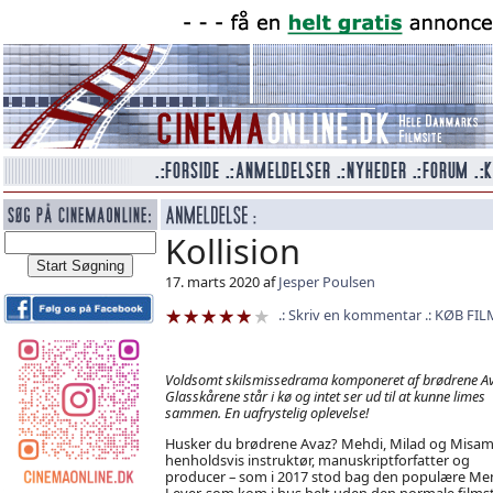
Kollision
17. marts 2020 af
Jesper Poulsen
Skriv en kommentar
KØB FIL
Voldsomt skilsmissedrama komponeret af brødrene Av
Glasskårene står i kø og intet ser ud til at kunne limes
sammen. En uafrystelig oplevelse!
Husker du brødrene Avaz? Mehdi, Milad og Misam
henholdsvis instruktør, manuskriptforfatter og
producer – som i 2017 stod bag den populære Men
Lever, som kom i hus helt uden den normale filmst