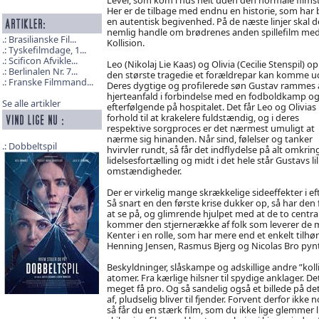
Her er de tilbage med endnu en historie, som har b
en autentisk begivenhed. På de næste linjer skal d
nemlig handle om brødrenes anden spillefilm med 
Brasilianske Fil...
Kollision.
Tyskefilmdage, 1...
Scificon Afvikle...
Leo (Nikolaj Lie Kaas) og Olivia (Cecilie Stenspil) op
Berlinalen Nr. 7...
den største tragedie et forældrepar kan komme ud
Franske Filmmand...
Deres dygtige og profilerede søn Gustav rammes a
hjerteanfald i forbindelse med en fodboldkamp og
Se alle artikler
efterfølgende på hospitalet. Det får Leo og Olivias
forhold til at krakelere fuldstændig, og i deres
respektive sorgproces er det nærmest umuligt at
nærme sig hinanden. Når sind, følelser og tanker
Dobbeltspil
hvirvler rundt, så får det indflydelse på alt omkri
lidelsesfortælling og midt i det hele står Gustavs li
omstændigheder.
Der er virkelig mange skrækkelige sideeffekter i e
Så snart en den første krise dukker op, så har den
at se på, og glimrende hjulpet med at de to central
kommer den stjernerække af folk som leverer de mi
Kenter i en rolle, som har mere end et enkelt tilh
Henning Jensen, Rasmus Bjerg og Nicolas Bro pynt
Beskyldninger, slåskampe og adskillige andre ”kol
atomer. Fra kærlige hilsner til spydige anklager. D
meget få pro. Og så sandelig også et billede på d
af, pludselig bliver til fjender. Forvent derfor ik
så får du en stærk film, som du ikke lige glemm