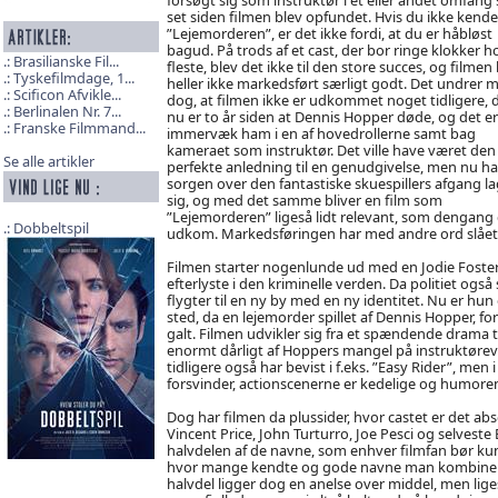
set siden filmen blev opfundet. Hvis du ikke kender
”Lejemorderen”, er det ikke fordi, at du er håbløst
bagud. På trods af et cast, der bor ringe klokker h
Brasilianske Fil...
fleste, blev det ikke til den store succes, og filmen
Tyskefilmdage, 1...
heller ikke markedsført særligt godt. Det undrer m
Scificon Afvikle...
dog, at filmen ikke er udkommet noget tidligere, 
Berlinalen Nr. 7...
nu er to år siden at Dennis Hopper døde, og det er
Franske Filmmand...
immervæk ham i en af hovedrollerne samt bag
kameraet som instruktør. Det ville have været den
Se alle artikler
perfekte anledning til en genudgivelse, men nu ha
sorgen over den fantastiske skuespillers afgang la
sig, og med det samme bliver en film som
”Lejemorderen” ligeså lidt relevant, som dengang
Dobbeltspil
udkom. Markedsføringen har med andre ord slået 
Filmen starter nogenlunde ud med en Jodie Foster
efterlyste i den kriminelle verden. Da politiet også
flygter til en ny by med en ny identitet. Nu er hun 
sted, da en lejemorder spillet af Dennis Hopper, f
galt. Filmen udvikler sig fra et spændende drama ti
enormt dårligt af Hoppers mangel på instruktørev
tidligere også har bevist i f.eks. ”Easy Rider”, me
forsvinder, actionscenerne er kedelige og humoren
Dog har filmen da plussider, hvor castet er det ab
Vincent Price, John Turturro, Joe Pesci og selveste
halvdelen af de navne, som enhver filmfan bør kun
hvor mange kendte og gode navne man kombinerer ti
halvdel ligger dog en anelse over middel, men ligeså