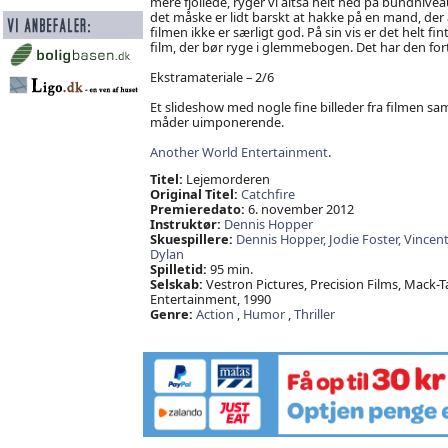
mere fjollede, ryger vi altså helt ned på bundniv
det måske er lidt barskt at hakke på en mand, der a
filmen ikke er særligt god. På sin vis er det helt f
film, der bør ryge i glemmebogen. Det har den fort
Ekstramateriale – 2/6
Et slideshow med nogle fine billeder fra filmen sa
måder uimponerende.
Another World Entertainment
.
Titel:
Lejemorderen
Original Titel:
Catchfire
Premieredato:
6. november 2012
Instruktør:
Dennis Hopper
Skuespillere:
Dennis Hopper,
Jodie Foster,
Vincent
Dylan
Spilletid:
95 min.
Selskab:
Vestron Pictures, Precision Films, Mack-
Entertainment, 1990
Genre:
Action
,
Humor
,
Thriller