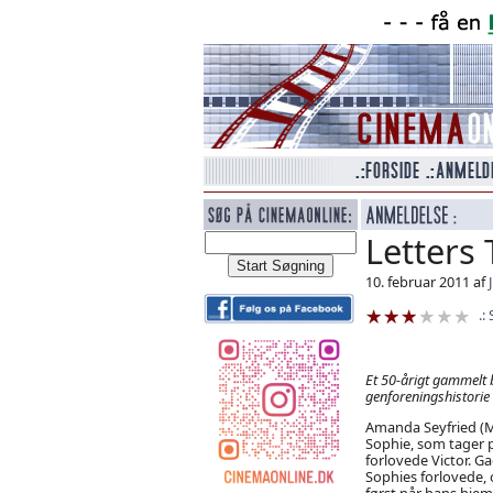
Letters 
10. februar 2011 af
Et 50-årigt gammelt b
genforeningshistorie
Amanda Seyfried (M
Sophie, som tager p
forlovede Victor. Gae
Sophies forlovede, o
først når hans hjem