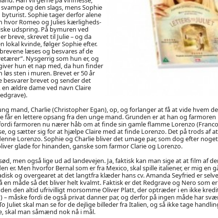
 svampe og den slags, mens Sophie
m byturist. Sophie tager derfor alene
on hvor Romeo og Julies kærligheds-
siske udspring. På bymuren ved
 breve, skrevet til Julie – og da
n lokal kvinde, følger Sophie efter.
 brevene læses og besvares af de
kretærer”. Nysgerrig som hun er, og
giver hun et nap med, da hun finder
 løs sten i muren. Brevet er 50 år
 besvarer brevet og sender det
n, en ældre dame ved navn Claire
Redgrave).
ng mand, Charlie (Christopher Egan), op, og forlanger at få at vide hvem d
e får en lettere opsang fra den unge mand. Grunden er at han og farmoren n
 fordi farmoren nu nærer håb om at finde sin gamle flamme Lorenzo (Franco
se, og sætter sig for at hjælpe Claire med at finde Lorenzo. Det på trods af at
denne Lorenzo. Sophie og Charlie bliver det umage par, som dog efter noget
liver glade for hinanden, ganske som farmor Clarie og Lorenzo.
sød, men også lige ud ad landevejen. Ja, faktisk kan man sige at at film af d
en er. Men hvorfor Bernal som er fra Mexico, skal spille italiener, er mig en 
ladisk og overgearet at det langtfra klæder hans cv. Amanda Seyfried er selve
 en måde så det bliver helt kvalmt. Faktisk er det Redgrave og Nero som e
uden den altid ufrivilligt morsomme Oliver Platt, der optræder i en ikke kredi
 – måske fordi de også privat danner par, og derfor på ingen måde har svær
To Juliet skal man se for de dejlige billeder fra Italien, og så ikke tage handl
e, skal man såmænd nok nå i mål.