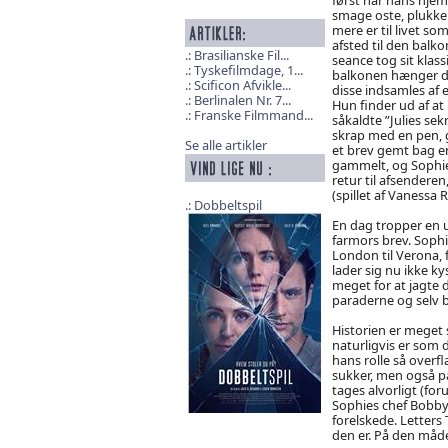
smage oste, plukke
mere er til livet so
afsted til den balk
Brasilianske Fil...
seance tog sit klas
Tyskefilmdage, 1...
balkonen hænger der
Scificon Afvikle...
disse indsamles af e
Berlinalen Nr. 7...
Hun finder ud af at
Franske Filmmand...
såkaldte ”Julies se
skrap med en pen, 
Se alle artikler
et brev gemt bag en
gammelt, og Sophie
retur til afsendere
(spillet af Vanessa 
Dobbeltspil
En dag tropper en u
farmors brev. Sophi
London til Verona,
lader sig nu ikke ky
meget for at jagte 
paraderne og selv b
Historien er meget 
naturligvis er som d
hans rolle så overf
sukker, men også på
tages alvorligt (for
Sophies chef Bobby)
forelskede. Letters 
den er. På den måd