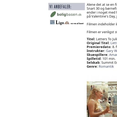
Alene det at se en f
Snart 30 og børnefil
ender i noget med h
på Valentine's Day,
Filmen indeholder i
Filmen er venligst st
Titel:
Letters To Jul
Original Titel:
Lett
Premieredato:
8. 
Instruktør:
Gary W
Skuespillere:
Aman
Spilletid:
101 min.
Selskab:
Summit En
Genre:
Romantik