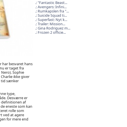
"Fantastic Beast...
Avengers: Infini...
Rumkapslen fra "...
Suicide Squad ti...
Superfast: Nyt k...
Trailer: Mission...
Gina Rodriguez m...
Frozen 2 officie...
er har besvaret hans
u er taget fra
 Nero). Sophie
 Charlie ikke giver
 tid sænker
enne type,
gåde. Desværre er
 definitionen af
r de eneste som kan
teret rolle som
t ved at agere
ingen for mere end