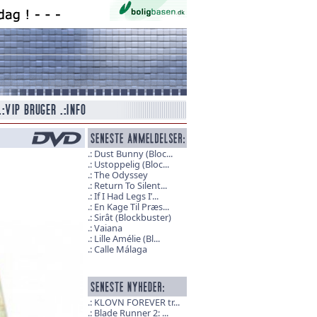
Dust Bunny (Bloc...
Ustoppelig (Bloc...
The Odyssey
Return To Silent...
If I Had Legs I’...
En Kage Til Præs...
Sirât (Blockbuster)
Vaiana
Lille Amélie (Bl...
Calle Málaga
KLOVN FOREVER tr...
Blade Runner 2: ...