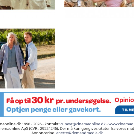
aonline.dk 1998 - 2026 - kontakt:
cuneyt@cinemaonline.dk
-
www.cinemaon
emaonline ApS (CVR.: 29524246). Der må kun gengives citater fra vores mater
Annoncering:
anette@demandmedia.dk