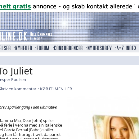
To Juliet
Jesper Poulsen
Skriv en kommentar
KØB FILMEN HER
rev sparker gang i den ultimative
amma Mia, Dear John) spiller
å ferie i Verona med sin italienske
l Garcia Bernal (Babel) spiller
g han får hurtigt travlt da parret
land. Han vil gerne på vinmesse,