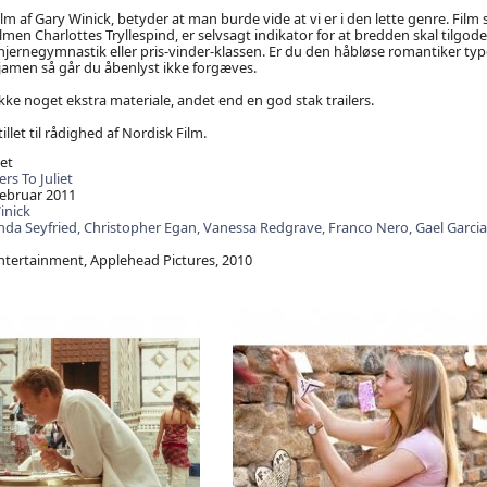
ilm af Gary Winick, betyder at man burde vide at vi er i den lette genre. Film
men Charlottes Tryllespind, er selvsagt indikator for at bredden skal tilgodes
jernegymnastik eller pris-vinder-klassen. Er du den håbløse romantiker ty
 jamen så går du åbenlyst ikke forgæves.
kke noget ekstra materiale, andet end en god stak trailers.
illet til rådighed af Nordisk Film.
iet
ers To Juliet
februar 2011
inick
da Seyfried,
Christopher Egan,
Vanessa Redgrave,
Franco Nero,
Gael Garcia
tertainment, Applehead Pictures, 2010