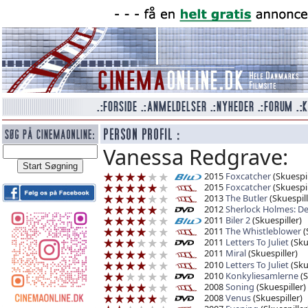
Vanessa Redgrave:
2015
Foxcatcher
(Skuespil
2015
Foxcatcher
(Skuespil
2013
The Butler
(Skuespill
2012
Sherlock Holmes: De
2011
Biler 2
(Skuespiller)
2011
The Whistleblower
(
2011
Letters To Juliet
(Sku
2011
Miral
(Skuespiller)
2010
Letters To Juliet
(Sku
2010
Konkyliesamlerne
(S
2008
Soning
(Skuespiller)
2008
Venus
(Skuespiller)