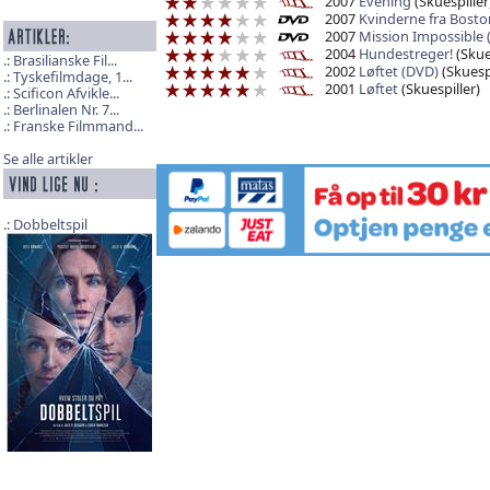
2007
Evening
(Skuespiller
2007
Kvinderne fra Bosto
2007
Mission Impossible (
2004
Hundestreger!
(Skue
Brasilianske Fil...
2002
Løftet (DVD)
(Skuespi
Tyskefilmdage, 1...
2001
Løftet
(Skuespiller)
Scificon Afvikle...
Berlinalen Nr. 7...
Franske Filmmand...
Se alle artikler
Dobbeltspil