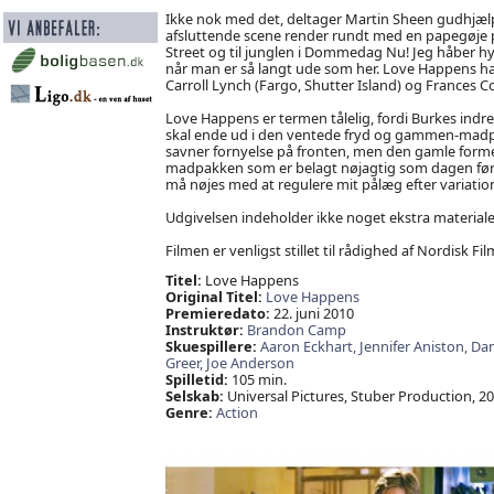
Ikke nok med det, deltager Martin Sheen gudhjælp
afsluttende scene render rundt med en papegøje på
Street og til junglen i Dommedag Nu! Jeg håber hyr
når man er så langt ude som her. Love Happens har
Carroll Lynch (Fargo, Shutter Island) og Frances C
Love Happens er termen tålelig, fordi Burkes indre
skal ende ud i den ventede fryd og gammen-madp
savner fornyelse på fronten, men den gamle formel
madpakken som er belagt nøjagtig som dagen før. De
må nøjes med at regulere mit pålæg efter variati
Udgivelsen indeholder ikke noget ekstra materiale
Filmen er venligst stillet til rådighed af Nordisk Fil
Titel:
Love Happens
Original Titel:
Love Happens
Premieredato:
22. juni 2010
Instruktør:
Brandon Camp
Skuespillere:
Aaron Eckhart,
Jennifer Aniston,
Dan
Greer,
Joe Anderson
Spilletid:
105 min.
Selskab:
Universal Pictures, Stuber Production, 2
Genre:
Action