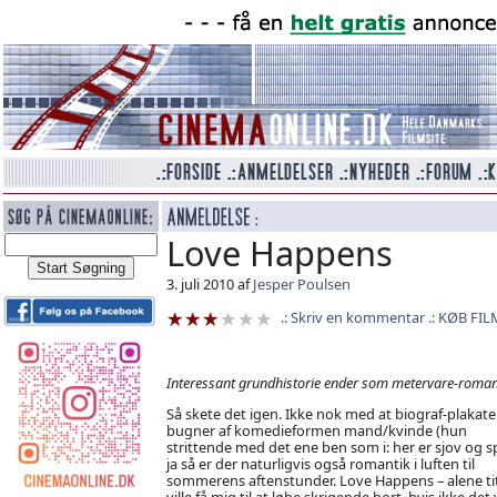
Love Happens
3. juli 2010 af
Jesper Poulsen
Skriv en kommentar
KØB FIL
Interessant grundhistorie ender som metervare-roman
Så skete det igen. Ikke nok med at biograf-plakat
bugner af komedieformen mand/kvinde (hun
strittende med det ene ben som i: her er sjov og s
ja så er der naturligvis også romantik i luften til
sommerens aftenstunder. Love Happens – alene ti
ville få mig til at løbe skrigende bort, hvis ikke det 