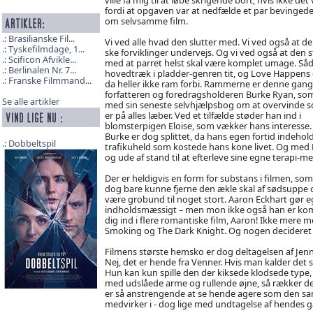
fordi at opgaven var at nedfælde et par bevinged
om selvsamme film.
Brasilianske Fil...
Vi ved alle hvad den slutter med. Vi ved også at de
Tyskefilmdage, 1...
ske forviklinger undervejs. Og vi ved også at den s
Scificon Afvikle...
med at parret helst skal være komplet umage. Såd
Berlinalen Nr. 7...
hovedtræk i pladder-genren tit, og Love Happens 
Franske Filmmand...
da heller ikke ram forbi. Rammerne er denne gang
forfatteren og foredragsholderen Burke Ryan, so
Se alle artikler
med sin seneste selvhjælpsbog om at overvinde s
er på alles læber. Ved et tilfælde støder han ind i
blomsterpigen Eloise, som vækker hans interesse.
Burke er dog splittet, da hans egen fortid indehold
Dobbeltspil
trafikuheld som kostede hans kone livet. Og med E
og ude af stand til at efterleve sine egne terapi-me
Der er heldigvis en form for substans i filmen, so
dog bare kunne fjerne den ækle skal af sødsuppe 
være grobund til noget stort. Aaron Eckhart gør eg
indholdsmæssigt – men mon ikke også han er kom
dig ind i flere romantiske film, Aaron! Ikke mere
Smoking og The Dark Knight. Og nogen decideret før
Filmens største hemsko er dog deltagelsen af Jenni
Nej, det er hende fra Venner. Hvis man kalder det s
Hun kan kun spille den der kiksede klodsede type
med udslåede arme og rullende øjne, så rækker det 
er så anstrengende at se hende agere som den sa
medvirker i - dog lige med undtagelse af hendes 