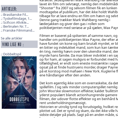
lavet én film om selvtægt, nemlig den middelmåd
”Shooter” fra 2007 og selvom filmen fik en lunken
modtagelse af publikum, har det ikke holdt Wahlb
Brasilianske Fil...
tilbage for at lave endnu en film om hævn og selv
Tyskefilmdage, 1...
Denne gang trækker Mark Wahlberg nemlig i
Scificon Afvikle...
læderjakken og giver den gas i rollen som
Berlinalen Nr. 7...
politibetjenten med seriøse ar på sjælen, Max Pay
Franske Filmmand...
Filmen er baseret på spilserien af samme navn, og
Se alle artikler
handler om politibetjenten Max Payne, der efter a
have fundet sin kone og barn brutalt myrdet, er b
en bitter og indelukket mand, som kun kan tænke
én ting, nemlig hævn over den ukendte mand, de
Dobbeltspil
myrde hans familie. Da max bliver indviklet i en 
op for ham, at sagen muligvis er forbundet med h
tilfældighed, er endt som eneste mistænkte i sag
opsat på at finde hustruens morder, drager Payne
på et korstog mod mafiaen i New York. Kuglerne fl
ene håndlanger efter den anden.
Det kom egentlig ikke som en overraskelse, da det 
spillefilm. I sig selv minder computerspillet nemli
John Woo’ske slowmotion effekter, kaldet ’bullittime’
yderst populært blandt actionhungrende gamere verd
filmen, der udover flotte effekter og en benhård 
rent underholdningsmæssigt.
Historien er utrolig tynd og forudsigelig, hvilket re
plottet ud. Det er synd og skam, da det ikke ville
sidste detaljer på plads. Sagt på en anden måde, 