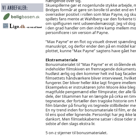
hængende over sig.
Skuespillerne gør et nogenlunde stykke arbejde, m
Bridges formår at gøre sin birolle til andet end e
overrasker positivt i rollen som Max Payne, og sku
spillets fans mente at Wahlberg var den forkerte 
om spilfiguren rent udseendemæssigt. Jeg vil dog 
i den grad handler om den indre kamp mellem mor
personificere i sin version af Payne.
”Max Payne” er en flot og visuelt drevet spændingsf
manuskript, og derfor ender den på en middel kara
plottet, kunne ”Max Payne” sagtens have gået hen o
Ekstramateriale
Bonusmaterialet til ”Max Payne” er et strålende e
indeholder filmskiven en fremragende dokumenta
hudløst ærlig og den kommer helt ind bag facaden på
filmsettets håndværkere bliver interviewet, hvilke
fungerer. Der bliver heller ikke lagt fingere imel
Eksempelvis er instruktøren John Moore ikke bleg 
magtfulde pengemænd eller filmpirater, der alle få
dele, der tilsammen har en længde på cirka en t
tegneserie, der fortæller den tragiske historie o
film blander på finurlig vis tegnede stillbilleder
En ny trend inden for bonusmateriale til film, er de
til ens ipod eller lignende. Personligt har jeg ikke 
dankort. Men filmselskaberne satser i disse tider 
sidste af den slags ekstra lir.
5 on-z stjerner til bonusmaterialet.