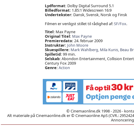
Lydformat:
Dolby Digital Surround 5.1
Billedformat:
1.85:1 Widescreen 16:9
Undertekster:
Dansk, Svensk, Norsk og Finsk
Filmen er venligst stillet til rådighed af:
SF/Fox
.
Titel:
Max Payne
Original Titel:
Max Payne
Premieredato:
24. februar 2009
Instruktør:
John Moore
Skuespillere:
Mark Wahlberg,
Mila Kunis,
Beau Br
Spilletid:
99 min.
Selskab:
Abondon Entertainment, Collision Entert
Century Fox 2009
Genre:
Action
© Cinemaonline.dk 1998 - 2026 - kont
Alt materiale på Cinemaonline.dk er © Cinemaonline ApS (CVR.: 29524246)
Annoncering