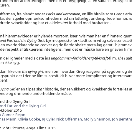
 anden del af fortællingen, men det er uhyggeligt, at en sådan sterotyp stad
turen.
Offerman, fra blandt andet
Parks and Recreation
, en lille birolle som Gregs ar
r, der stjæler opmærksomheden med sin latterligt underspillede humor, nå
ydrede svinefødder og har et aldeles
tæt
forhold med huskatten.
å hjemmevideoer er hylende morsom, især hvis man har en filmnørd gemt
and Earl and the Dying Girl
s bjørnetjeneste forklædt som vittig selviscenesætt
en overforklarende voiceover og de flerdobbelte meta-lag gemt i hjemmevid
de respekt af tilskuerens intelligens, men det er måske bare en gnaven film
en del ligheder med sidste års
ungdommen-forholder-sig-til-kræft
-film,
The Fault
n ikke syg.
ådan ikke om
the dying girl
, men om hvordan Greg reagerer på sygdom og dø
gspunkt der i denne film succesfuldt bliver mere kompliceret og interessant
ient.
Dying Girl
er en tilpas skør historie, der selvsikkert og kvækkende fortælles
ende og drønende underholdende måde.
nd the Dying Girl
nd Earl and the Dying Girl
oktober 2015
o Gomez-Rejon
mas Mann,
Olivia Cooke,
RJ Cyler,
Nick Offerman,
Molly Shannon,
Jon Berntha
light Pictures, Angel Films 2015