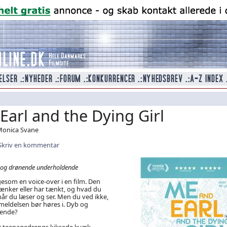
Earl and the Dying Girl
 Monica Svane
Skriv en kommentar
 og drønende underholdende
gesom en voice-over i en film. Den
 tænker eller har tænkt, og hvad du
når du læser og ser. Men du ved ikke,
eldelsen bør høres i. Dyb og
gende?
er teenagedrengs kiksede kvæk