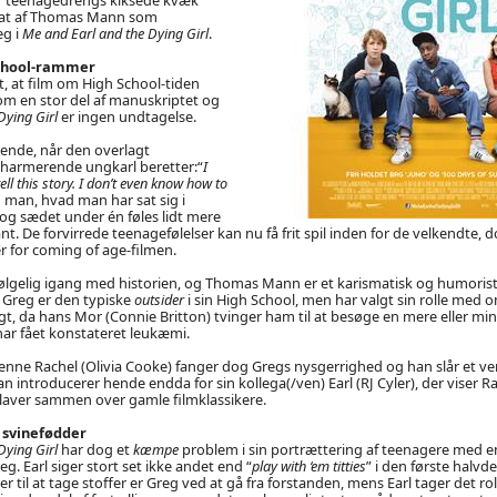
sat af Thomas Mann som
g i
Me and Earl and the Dying Girl
.
chool-rammer
t, at film om High School-tiden
om en stor del af manuskriptet og
Dying Girl
er ingen undtagelse.
ende, når den overlagt
harmerende ungkarl beretter:“
I
ll this story. I don’t even know how to
 man, hvad man har sat sig i
, og sædet under én føles lidt mere
. De forvirrede teenagefølelser kan nu få frit spil inden for de velkendte, d
r for coming of age-filmen.
lgelig igang med historien, og Thomas Mann er et karismatisk og humorist
Greg er den typiske
outsider
i sin High School, men har valgt sin rolle med 
, da hans Mor (Connie Britton) tvinger ham til at besøge en mere eller mind
 har fået konstateret leukæmi.
denne Rachel (Olivia Cooke) fanger dog Gregs nysgerrighed og han slår et 
 introducerer hende endda for sin kollega(/ven) Earl (RJ Cyler), der viser 
aver sammen over gamle filmklassikere.
 svinefødder
Dying Girl
har dog et
kæmpe
problem i sin portrættering af teenagere med 
g. Earl siger stort set ikke andet end “
play with ‘em titties
” i den første halvde
til at tage stoffer er Greg ved at gå fra forstanden, mens Earl tager det roli