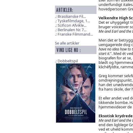
underfundigt itale
hovedpersonen Gre
Brasilianske Fil...
Velkendte High S
Tyskefilmdage, 1...
Det er uhyggeligt ti
Scificon Afvikle...
bruger voiceover s
Berlinalen Nr. 7...
Me and Earl and the 
Franske Filmmand...
Men det er betrygg
Se alle artikler
uengagerede dog c
have no idea how to te
start it.
”. Med ét ved
biografen for at se
Dobbeltspil
blødt og hjemmevant
klichéfyldte, ramme
Greg kommer selvfø
omdrejningspunkt. 
han det unødvendigt
fra hans skole, der
Et eller andet ved 
tikkende bombe. Han
hjemmevideoer de l
Eksotisk krydrede
Me and Earl and the 
end den ligblege Gre
ved et uheld kommer 