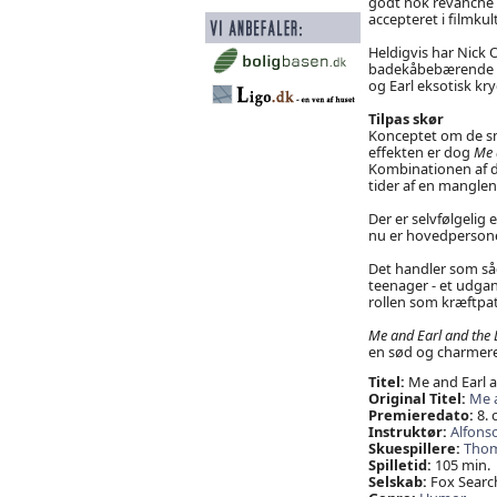
godt nok revanche i
accepteret i filmkul
Heldigvis har Nick 
badekåbebærende fa
og Earl eksotisk kr
Tilpas skør
Konceptet om de sm
effekten er dog
Me 
Kombinationen af d
tider af en manglen
Der er selvfølgelig 
nu er hovedpersone
Det handler som s
teenager - et udgan
rollen som kræftpat
Me and Earl and the 
en sød og charmer
Titel:
Me and Earl a
Original Titel:
Me a
Premieredato:
8. 
Instruktør:
Alfons
Skuespillere:
Tho
Spilletid:
105 min.
Selskab:
Fox Search