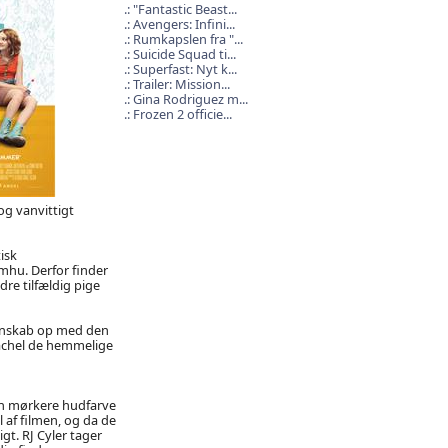
"Fantastic Beast...
Avengers: Infini...
Rumkapslen fra "...
Suicide Squad ti...
Superfast: Nyt k...
Trailer: Mission...
Gina Rodriguez m...
Frozen 2 officie...
og vanvittigt
isk
omhu. Derfor finder
re tilfældig pige
venskab op med den
Rachel de hemmelige
en mørkere hudfarve
l af filmen, og da de
gt. RJ Cyler tager