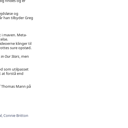
ig findes og er
bejdsløse og
r han tilbyder Greg
 i maven. Meta-
else.
eoerne klinger til
rottes sure opstød.
 in Our Stars
, men
d som utilpasset
 at forstå end
 af Thomas Mann på
l,
Connie Britton