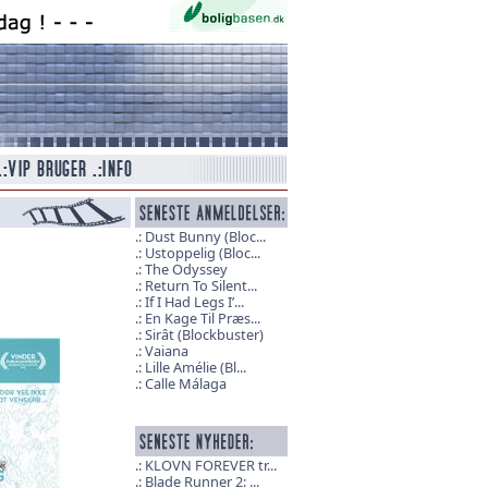
Dust Bunny (Bloc...
Ustoppelig (Bloc...
The Odyssey
Return To Silent...
If I Had Legs I’...
En Kage Til Præs...
Sirât (Blockbuster)
Vaiana
Lille Amélie (Bl...
Calle Málaga
KLOVN FOREVER tr...
Blade Runner 2: ...