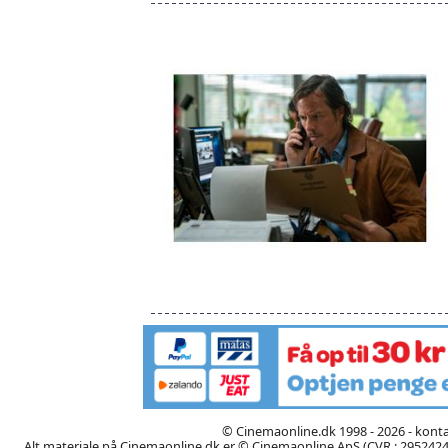
© Cinemaonline.dk 1998 - 2026 - kont
Alt materiale på Cinemaonline.dk er © Cinemaonline ApS (CVR.: 29524246)