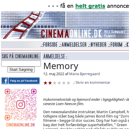
Memory
12. maj 2022 af
Maria Bjerregaard
Skriv en kommentar
Hukommelsestab og lejemord ender i ligegyldighed i d
seneste Liam Neeson film.
Den newzealandske instruktør, Martin Campbell, h
tidligere stået bag både James Bond-film og ”Zorr
filmene – begge til stor succes. Dog har han også 
bag den helt forfærdelige superheltefilm, ” Green
Lantern”, der blev sablet ned af både publikum og