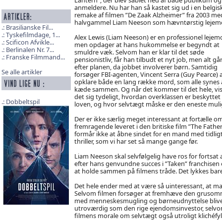
anmeldere. Nu har han så kastet sig ud i en belgis
remake af filmen ”De Zaak Alzheimer” fra 2003 me
halvgammel Liam Neeson som hævntørstig lejemo
Brasilianske Fil...
Tyskefilmdage, 1...
Alex Lewis (Liam Neeson) er en professionel lejemo
Scificon Afvikle...
men opdager at hans hukommelse er begyndt at
Berlinalen Nr. 7...
smuldre væk. Selvom han er klar til det søde
Franske Filmmand...
pensionistliv, får han tilbudt et nyt job, men alt går
efter planen, da jobbet involverer børn. Samtidig
Se alle artikler
forsøger FBI-agenten, Vincent Serra (Guy Pearce) 
opklare både en lang række mord, som alle synes 
kæde sammen. Og når det kommer til det hele, vi
det sig tydeligt, hvordan overklassen er beskyttet 
Dobbeltspil
loven, og hvor selvtægt måske er den eneste mul
Der er ikke særlig meget interessant at fortælle 
fremragende leveret i den britiske film ”The Father
formår ikke at åbne sindet for en mand med tidligt
thriller, som vi har set så mange gange før.
Liam Neeson skal selvfølgelig have ros for fortsat 
efter hans genvundne succes i ”Taken” franchisen 
at holde sammen på filmens tråde. Det lykkes bare 
Det hele ender med at være så uinteressant, at man 
Selvom filmen forsøger at fremhæve den grusom
med menneskesmugling og børneudnyttelse bliver d
utroværdig som den rige ejendomsinvestor, selvom
filmens morale om selvtægt også utroligt klichéfy