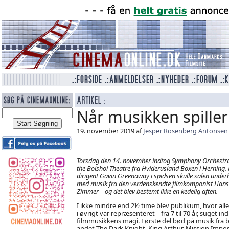
Når musikken spiller
19. november 2019 af
Jesper Rosenberg Antonsen
Torsdag den 14. november indtog Symphony Orchestra
the Bolshoi Theatre fra Hviderusland Boxen i Herning.
dirigent Gavin Greenaway i spidsen skulle salen under
med musik fra den verdenskendte filmkomponist Hans
Zimmer – og det blev bestemt ikke en kedelig aften.
I ikke mindre end 2½ time blev publikum, hvor alle
i øvrigt var repræsenteret – fra 7 til 70 år, suget ind 
filmmusikkens magi. Første del bød på musik fra 
andet The Dark Knight, King Arthur, Mission Impos