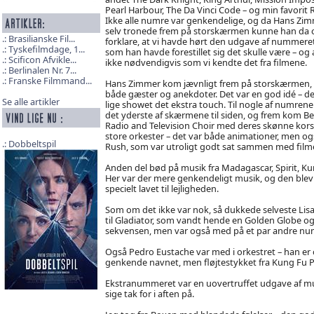
Pearl Harbour, The Da Vinci Code – og min favorit 
Ikke alle numre var genkendelige, og da Hans Zi
selv tronede frem på storskærmen kunne han da 
Brasilianske Fil...
forklare, at vi havde hørt den udgave af nummeret
Tyskefilmdage, 1...
som han havde forestillet sig det skulle være – og 
Scificon Afvikle...
ikke nødvendigvis som vi kendte det fra filmene.
Berlinalen Nr. 7...
Franske Filmmand...
Hans Zimmer kom jævnligt frem på storskærmen,
både gæster og anekdoter. Det var en god idé – d
Se alle artikler
lige showet det ekstra touch. Til nogle af numrene
det yderste af skærmene til siden, og frem kom Be
Radio and Television Choir med deres skønne kors
store orkester – det var både animationer, men og
Dobbeltspil
Rush, som var utroligt godt sat sammen med film
Anden del bød på musik fra Madagascar, Spirit, Ku
Her var der mere genkendeligt musik, og den blev 
specielt lavet til lejligheden.
Som om det ikke var nok, så dukkede selveste Lisa
til Gladiator, som vandt hende en Golden Globe og 
sekvensen, men var også med på et par andre nu
Også Pedro Eustache var med i orkestret – han er
genkende navnet, men fløjtestykket fra Kung Fu P
Ekstranummeret var en uovertruffet udgave af mus
sige tak for i aften på.