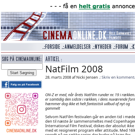
NatFilm 2008
28. marts 2008 af Nicki Jensen
Skriv en komment
ON-Z er med, når årets NatFilm runder nr. 19 i rækken.
er samtidig den sidste i rækken, i dens nuværende for
hæmmer dog ikke et helt fantastisk udbud af nyt og
gammelt
Selvom NatFilm festivalen går en anden tid i møde
den til næste år sammensmeltes med Copenhage
International Film Festival, diskes der absolut ikke
med et resigneret program eller attitude. Med 169 t
spredt på en række serier, der byder på kræs for