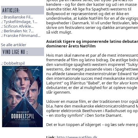
kendere – og for dem der kaster sig ud i en masse 
ukendte titler. Alt lige fra Spaghetti westerns til
Bollywood er repræsenteret og det er ikke en
Brasilianske Fil...
underdrivelse, at kalde NatFilm for en af de vigtig
Tyskefilmdage, 1...
begiveheder i Danmark. Vi vil under festivalen, lø
Scificon Afvikle...
skrive om festivalens serier og dække arrangemen
Berlinalen Nr. 7...
så vidt muligt.
Franske Filmmand...
Asiatisk tigere og imponerende latino debuta
Se alle artikler
dominerer årets NatFilm
Hvis man skal nævne et par af de mest interessan
fremmøde af film og latino bidrag. De østlige bidra
Dobbeltspil
den vanvittige spaghetti western inspireret ”Sukiy
westerns, der meget passende vises i Spaghettiwes
nu afdøde taiwanske mesterinstruktør Edward Yang
den internationale succes med mexikanske instrukt
Labyrint” og Iñárritus ”Babel”, er der for alvor ko
debutanter, er der al mulighed for at opleve nogle 
slår igennem.
Udover en masse film, er der traditionen tror o
bl.a. høre den mexikanske elektronicatroldmand
opfører elektronisk Beethoven i Radiohuset og op
– en storby symfoni” i Den Sorte Diamant.
Det er kun toppen af isbjerget – og læs selv mer
Link:
http://www.natfilm.dk