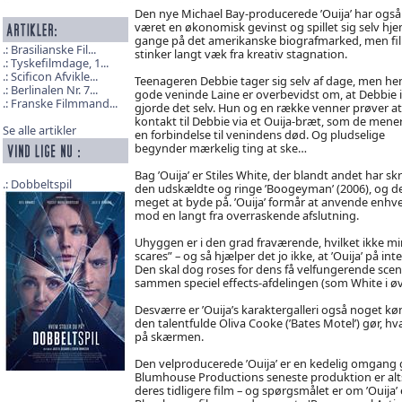
Den nye Michael Bay-producerede ’Ouija’ har også
været en økonomisk gevinst og spillet sig selv hje
gange på det amerikanske biografmarked, men fi
Brasilianske Fil...
stinker langt væk fra kreativ stagnation.
Tyskefilmdage, 1...
Scificon Afvikle...
Teenageren Debbie tager sig selv af dage, men he
Berlinalen Nr. 7...
gode veninde Laine er overbevidst om, at Debbie 
Franske Filmmand...
gjorde det selv. Hun og en række venner prøver at
kontakt til Debbie via et Ouija-bræt, som de mener
Se alle artikler
en forbindelse til venindens død. Og pludselige
begynder mærkelig ting at ske…
Bag ’Ouija’ er Stiles White, der blandt andet har sk
Dobbeltspil
den udskældte og ringe ’Boogeyman’ (2006), og de
meget at byde på. ’Ouija’ formår at anvende enhve
mod en langt fra overraskende afslutning.
Uhyggen er i den grad fraværende, hvilket ikke 
scares” – og så hjælper det jo ikke, at ’Ouija’ på i
Den skal dog roses for dens få velfungerende sc
sammen speciel effects-afdelingen (som White i øv
Desværre er ’Ouija’s karaktergalleri også noget kø
den talentfulde Oliva Cooke (’Bates Motel’) gør, h
på skærmen.
Den velproducerede ’Ouija’ er en kedelig omgang gy
Blumhouse Productions seneste produktion er alts
deres tidligere film – og spørgsmålet er om ’Ouija’