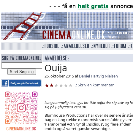
Ouija
26. oktober 2015 af
Daniel Hartvig Nielsen
Skriv en kommentar
Langsommelig teen-gys tør ikke udfordre sig selv og h
sig på (u)hyggens rene sti.
Blumhouse Productions har over de senere år stå
bag en lang række økonomisk succesfulde gysere 
’Paranormal Activity’ til ’Insidious’, og flere af dem
endda også været ganske seværdige.