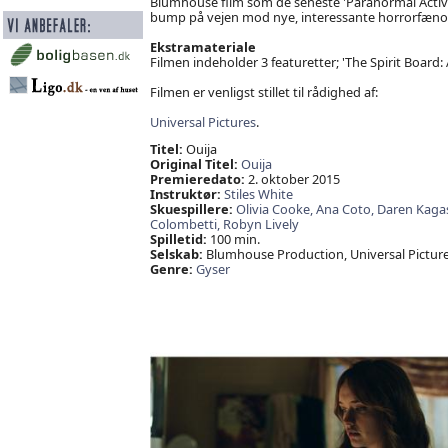
Blumhouse film som de seneste 'Paranormal Activity'-
bump på vejen mod nye, interessante horrorfæn
Ekstramateriale
Filmen indeholder 3 featuretter; 'The Spirit Board:
Filmen er venligst stillet til rådighed af:
Universal Pictures
.
Titel:
Ouija
Original Titel:
Ouija
Premieredato:
2. oktober 2015
Instruktør:
Stiles White
Skuespillere:
Olivia Cooke,
Ana Coto,
Daren Kaga
Colombetti,
Robyn Lively
Spilletid:
100 min.
Selskab:
Blumhouse Production, Universal Picture
Genre:
Gyser