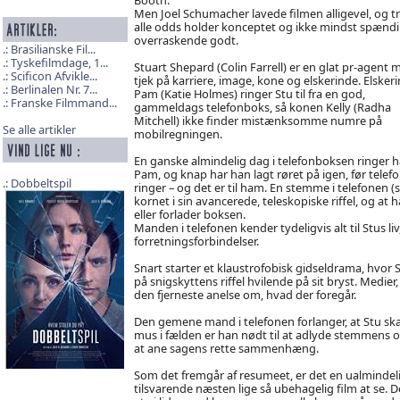
Men Joel Schumacher lavede filmen alligevel, og t
alle odds holder konceptet og ikke mindst spænd
overraskende godt.
Brasilianske Fil...
Tyskefilmdage, 1...
Stuart Shepard (Colin Farrell) er en glat pr-agent 
Scificon Afvikle...
tjek på karriere, image, kone og elskerinde. Elsker
Berlinalen Nr. 7...
Pam (Katie Holmes) ringer Stu til fra en god,
Franske Filmmand...
gammeldags telefonboks, så konen Kelly (Radha
Mitchell) ikke finder mistænksomme numre på
Se alle artikler
mobilregningen.
En ganske almindelig dag i telefonboksen ringer ha
Pam, og knap har han lagt røret på igen, før telef
Dobbeltspil
ringer – og det er til ham. En stemme i telefonen (
kornet i sin avancerede, teleskopiske riffel, og at
eller forlader boksen.
Manden i telefonen kender tydeligvis alt til Stus l
forretningsforbindelser.
Snart starter et klaustrofobisk gidseldrama, hvor S
på snigskyttens riffel hvilende på sit bryst. Medie
den fjerneste anelse om, hvad der foregår.
Den gemene mand i telefonen forlanger, at Stu s
mus i fælden er han nødt til at adlyde stemmens o
at ane sagens rette sammenhæng.
Som det fremgår af resumeet, er det en ualmindelig
tilsvarende næsten lige så ubehagelig film at se. Del