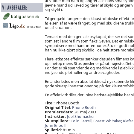
at vi lider med ham og angrer alle hans små-synde
jævne mand ud i sved og tårer af skyld og anger virk
sig skyld i.
Til gengæld fungerer den klaustrofobiske effekt fint
følelsen af at være fanget, og med skuldrene trukk
ud af situation.
Temaet med den geniale psykopat, der ser det som s
som set i andre film som f.eks. Seven. Det er måske
sympatisere med hans intentioner. Stu er godt no
han nu ikke gjort sig skyldig i de helt store mor
Flere letkøbte effekter sænker desuden filmens kval
op, netop mens Stus pinsler er på sit højeste. Det 
For det er så spændende og medrivende i øjeblikket
indlysende plothuller og andre svagheder.
En anderledes men absolut ikke så nyskabende film
gode skuespilpræstationer og på det klaustrofob
En effektiv thriller, der i sine bedste øjeblikke har s
Titel:
Phone Booth
Original Titel:
Phone Booth
Premieredato:
28. maj 2003
Instruktør:
Joel Shumacher
Skuespillere:
Colin Farrell,
Forest Whitaker,
Kiefer
John Enos ll
Spilletid:
81 min.