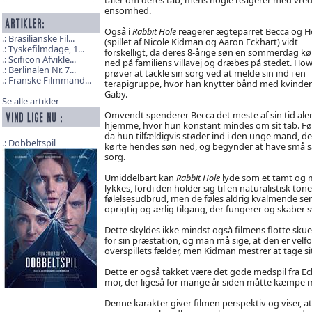
ensomhed.
Også i
Rabbit Hole
reagerer ægteparret Becca og H
Brasilianske Fil...
(spillet af Nicole Kidman og Aaron Eckhart) vidt
Tyskefilmdage, 1...
forskelligt, da deres 8-årige søn en sommerdag kø
Scificon Afvikle...
ned på familiens villavej og dræbes på stedet. How
Berlinalen Nr. 7...
prøver at tackle sin sorg ved at melde sin ind i en
Franske Filmmand...
terapigruppe, hvor han knytter bånd med kvinde
Gaby.
Se alle artikler
Omvendt spenderer Becca det meste af sin tid ale
hjemme, hvor hun konstant mindes om sit tab. Fø
da hun tilfældigvis støder ind i den unge mand, de
Dobbeltspil
kørte hendes søn ned, og begynder at have små 
sorg.
Umiddelbart kan
Rabbit Hole
lyde som et tamt og 
lykkes, fordi den holder sig til en naturalistisk to
følelsesudbrud, men de føles aldrig kvalmende sen
oprigtig og ærlig tilgang, der fungerer og skaber 
Dette skyldes ikke mindst også filmens flotte sk
for sin præstation, og man må sige, at den er velfo
overspillets fælder, men Kidman mestrer at tage sit
Dette er også takket være det gode medspil fra Ec
mor, der ligeså for mange år siden måtte kæmpe m
Denne karakter giver filmen perspektiv og viser, a