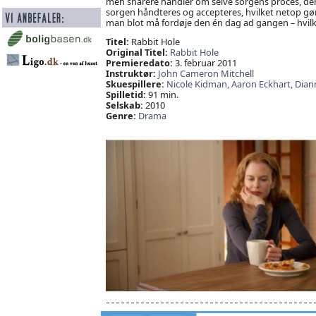
men snarere handler om selve sorgens proces, der k
sorgen håndteres og accepteres, hvilket netop gør
man blot må fordøje den én dag ad gangen – hvil
Titel:
Rabbit Hole
Original Titel:
Rabbit Hole
Premieredato:
3. februar 2011
Instruktør:
John Cameron Mitchell
Skuespillere:
Nicole Kidman,
Aaron Eckhart,
Dian
Spilletid:
91 min.
Selskab:
2010
Genre:
Drama