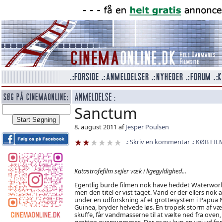
Sanctum
8. august 2011 af
Jesper Poulsen
Skriv en kommentar
KØB FIL
Katastrofefilm sejler væk i ligegyldighed...
Egentlig burde filmen nok have heddet Waterworl
men den titel er vist taget. Vand er der ellers nok af
under en udforskning af et grottesystem i Papua 
Guinea, bryder helvede løs. En tropisk storm af væ
skuffe, får vandmasserne til at vælte ned fra oven,
grotten oversvømmes. Der er nu kun en vej ud for