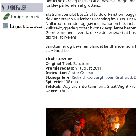
pinslerne ovre og følelsen af at have set noget m
forblev på bunden af grotten...
Ekstra materialet består af to dele. Først om baggr
dokumentaren Nullarbor Dreaming fra 1989. Det var 
Nullarbor-området og gav inspirationen til Sanctum
kulisse-byggede grotter, hvor skuespillerne bestem
George, mener i hvert fald ikke det er svært at hu
gjorde i forvejen!
Sanctum er og bliver en blandet landhandel, som
lave karakter.
Titel:
Sanctum
Original Titel:
Sanctum
Premieredato:
9. august 2011
Instruktør:
Alister Grierson
Skuespillere:
Richard Roxburgh,
Ioan Gruffudd,
D
Spilletid:
108 min.
Selskab:
Wayfare Entertainment, Great Wight Pro
Genre:
Thriller