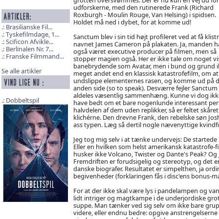
udforskerne, med den rutinerede Frank (Richard
Roxburgh - Moulin Rouge, Van Helsing) i spidsen.
Holdet må ned i dybet, for at komme ud!
Brasilianske Fil...
Tyskefilmdage, 1...
Sanctum blev i sin tid højt profileret ved at få klist
Scificon Afvikle...
navnet James Cameron på plakaten. Ja, manden h
Berlinalen Nr. 7...
også været executive producer på filmen, men så
Franske Filmmand...
stopper magien også. Her er ikke tale om noget vi
banebrydende som Avatar, men i bund og grund i
Se alle artikler
meget andet end en klassisk katastrofefilm, om at
undslippe elementernes rasen, og komme ud på 
anden side (so to speak). Desværre fejler Sanctum 
aldeles væsentlig sammenhæng. Kunne vi dog ikk
Dobbeltspil
have bedt om et bare nogenlunde interessant pers
halvdelen af dem uden replikker, så er feltet skåre
klichérne. Den drevne Frank, den rebelske søn Jos
ass typen. Læg så dertil nogle nævenyttige kvindfolk
Jeg tog mig selv i at tænke undervejs: De startede 7
Eller en hvilken som helst amerikansk katastrofe-
husker ikke Volcano, Twister og Dante's Peak? Og 
Fremdriften er forudsigelig og stereotyp, og det er
danske biografer. Resultatet er simpelthen, ja ordin
begivenheder (forklaringen fås i disc'ens bonus-ma
For at der ikke skal være lys i pandelampen og van
lidt intriger og magtkampe i de underjordiske gro
suppe. Man tænker ved sig selv om ikke bare gru
videre, eller endnu bedre: opgive anstrengelserne o