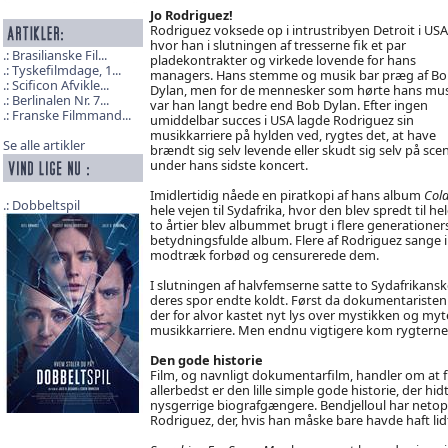
Jo Rodriguez!
Rodriguez voksede op i intrustribyen Detroit i USA
hvor han i slutningen af tresserne fik et par
Brasilianske Fil...
pladekontrakter og virkede lovende for hans
Tyskefilmdage, 1...
managers. Hans stemme og musik bar præg af Bo
Scificon Afvikle...
Dylan, men for de mennesker som hørte hans mus
Berlinalen Nr. 7...
var han langt bedre end Bob Dylan. Efter ingen
Franske Filmmand...
umiddelbar succes i USA lagde Rodriguez sin
musikkarriere på hylden ved, rygtes det, at have
Se alle artikler
brændt sig selv levende eller skudt sig selv på sce
under hans sidste koncert.
Imidlertidig nåede en piratkopi af hans album
Cold
Dobbeltspil
hele vejen til Sydafrika, hvor den blev spredt til 
to årtier blev albummet brugt i flere generatione
betydningsfulde album. Flere af Rodriguez sange i
modtræk forbød og censurerede dem.
I slutningen af halvfemserne satte to Sydafrikansk
deres spor endte koldt. Først da dokumentaristen 
der for alvor kastet nyt lys over mystikken og myte
musikkarriere. Men endnu vigtigere kom rygterne o
Den gode historie
Film, og navnligt dokumentarfilm, handler om at 
allerbedst er den lille simple gode historie, der hid
nysgerrige biografgængere. Bendjelloul har neto
Rodriguez, der, hvis han måske bare havde haft lidt