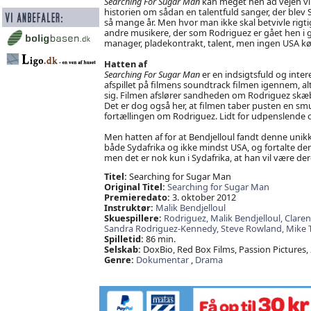
Searching For Sugar Man
kan meget hen ad vejen vir
historien om sådan en talentfuld sanger, der blev 
så mange år. Men hvor man ikke skal betvivle rigti
andre musikere, der som Rodriguez er gået hen i g
manager, pladekontrakt, talent, men ingen USA kø
Hatten af
Searching For Sugar Man
er en indsigtsfuld og inte
afspillet på filmens soundtrack filmen igennem, a
sig. Filmen afslører sandheden om Rodriguez skæb
Det er dog også her, at filmen taber pusten en smul
fortællingen om Rodriguez. Lidt for udpenslende 
Men hatten af for at Bendjelloul fandt denne unik
både Sydafrika og ikke mindst USA, og fortalte den
men det er nok kun i Sydafrika, at han vil være de
Titel:
Searching for Sugar Man
Original Titel:
Searching for Sugar Man
Premieredato:
3. oktober 2012
Instruktør:
Malik Bendjelloul
Skuespillere:
Rodriguez,
Malik Bendjelloul,
Claren
Sandra Rodriguez-Kennedy,
Steve Rowland,
Mike 
Spilletid:
86 min.
Selskab:
DoxBio, Red Box Films, Passion Pictures,
Genre:
Dokumentar
,
Drama