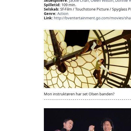
Skuespillere:
Jackie Chan,
Owen Wilson,
Donnie Y
Spilletid:
109 min.
Selskab:
Sf-Film / Touchstone Picture / Spyglass P
Genre:
Action
Link:
http://bventertainment.go.com/movies/sha
Mon instruktøren har set Olsen banden?