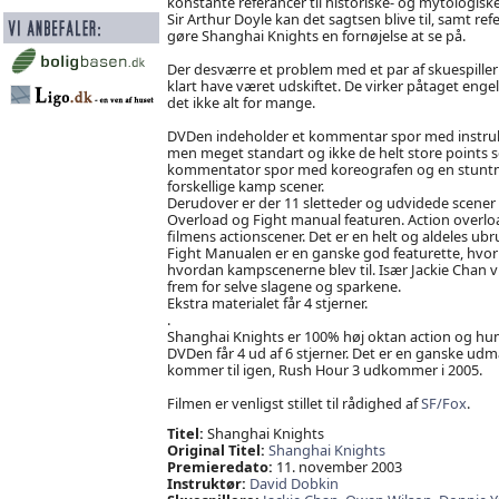
konstante referancer til historiske- og mytologiske p
Sir Arthur Doyle kan det sagtsen blive til, samt ref
gøre Shanghai Knights en fornøjelse at se på.
Der desværre et problem med et par af skuespillern
klart have været udskiftet. De virker påtaget enge
det ikke alt for mange.
DVDen indeholder et kommentar spor med instrukt
men meget standart og ikke de helt store points s
kommentator spor med koreografen og en stuntman
forskellige kamp scener.
Derudover er der 11 sletteder og udvidede scener 
Overload og Fight manual featuren. Action overload
filmens actionscener. Det er en helt og aldeles u
Fight Manualen er en ganske god featurette, hvor
hvordan kampscenerne blev til. Især Jackie Chan vi
frem for selve slagene og sparkene.
Ekstra materialet får 4 stjerner.
.
Shanghai Knights er 100% høj oktan action og humor
DVDen får 4 ud af 6 stjerner. Det er en ganske udm
kommer til igen, Rush Hour 3 udkommer i 2005.
Filmen er venligst stillet til rådighed af
SF/Fox
.
Titel:
Shanghai Knights
Original Titel:
Shanghai Knights
Premieredato:
11. november 2003
Instruktør:
David Dobkin