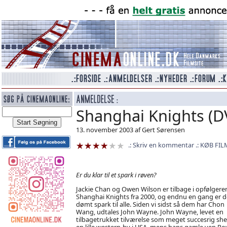
Shanghai Knights (D
13. november 2003 af Gert Sørensen
Skriv en kommentar
KØB FIL
Er du klar til et spark i røven?
Jackie Chan og Owen Wilson er tilbage i opfølgeren 
Shanghai Knights fra 2000, og endnu en gang er d
dømt spark til alle. Siden vi sidst så dem har Chon
Wang, udtales John Wayne. John Wayne, levet en
tilbagetrukket tilværelse som meget succesrig sheri
en lille western-by i USA, mens hans gamle ven Ro