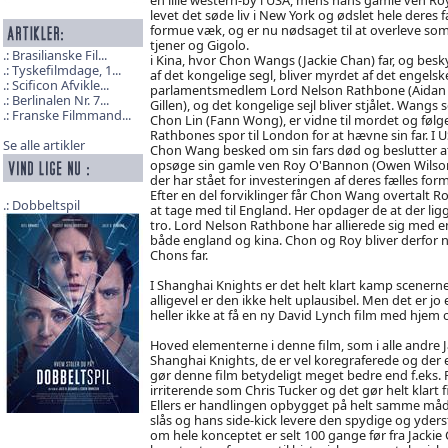
levet det søde liv i New York og ødslet hele deres f
formue væk, og er nu nødsaget til at overleve so
tjener og Gigolo.
Brasilianske Fil...
i Kina, hvor Chon Wangs (Jackie Chan) far, og besk
Tyskefilmdage, 1...
af det kongelige segl, bliver myrdet af det engelsk
Scificon Afvikle...
parlamentsmedlem Lord Nelson Rathbone (Aidan
Berlinalen Nr. 7...
Gillen), og det kongelige sejl bliver stjålet. Wangs s
Franske Filmmand...
Chon Lin (Fann Wong), er vidne til mordet og følg
Rathbones spor til London for at hævne sin far. I U
Se alle artikler
Chon Wang besked om sin fars død og beslutter a
opsøge sin gamle ven Roy O'Bannon (Owen Wilson
der har stået for investeringen af deres fælles for
Efter en del forviklinger får Chon Wang overtalt Roy
Dobbeltspil
at tage med til England. Her opdager de at der lig
tro. Lord Nelson Rathbone har allierede sig med e
både england og kina. Chon og Roy bliver derfor 
Chons far.
I Shanghai Knights er det helt klart kamp scenerne
alligevel er den ikke helt uplausibel. Men det er j
heller ikke at få en ny David Lynch film med hjem
Hoved elementerne i denne film, som i alle andre J
Shanghai Knights, de er vel koregraferede og der er
gør denne film betydeligt meget bedre end f.eks. R
irriterende som Chris Tucker og det gør helt klart
Ellers er handlingen opbygget på helt samme måd
slås og hans side-kick levere den spydige og yder
om hele konceptet er selt 100 gange før fra Jackie C