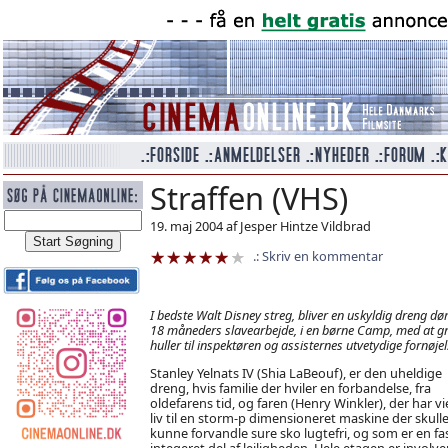
Straffen (VHS)
19. maj 2004 af Jesper Hintze Vildbrad
Skriv en kommentar
I bedste Walt Disney streg, bliver en uskyldig dreng døm
18 måneders slavearbejde, i en børne Camp, med at g
huller til inspektøren og assisternes utvetydige fornøjel
Stanley Yelnats IV (Shia LaBeouf), er den uheldige
dreng, hvis familie der hviler en forbandelse, fra
oldefarens tid, og faren (Henry Winkler), der har vie
liv til en storm-p dimensioneret maskine der skull
kunne forvandle sure sko lugtefri, og som er en fa
integeret del af lejligheden. Hele etagen er involver