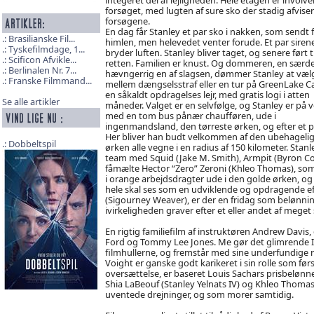
forsøget, med lugten af sure sko der stadig afviser 
forsøgene.
En dag får Stanley et par sko i nakken, som sendt f
Brasilianske Fil...
himlen, men helevedet venter forude. Et par siren
Tyskefilmdage, 1...
bryder luften. Stanley bliver taget, og senere ført ti
Scificon Afvikle...
retten. Familien er knust. Og dommeren, en særde
Berlinalen Nr. 7...
hævngerrig en af slagsen, dømmer Stanley at væl
Franske Filmmand...
mellem dængselsstraf eller en tur på GreenLake 
en såkaldt opdragelses lejr, med gratis logi i atten
Se alle artikler
måneder. Valget er en selvfølge, og Stanley er på v
med en tom bus pånær chaufføren, ude i
ingenmandsland, den tørreste ørken, og efter et pa
Her bliver han budt velkommen af den ubehagelige Mr
Dobbeltspil
ørken alle vegne i en radius af 150 kilometer. Stanle
team med Squid (Jake M. Smith), Armpit (Byron Co
fåmælte Hector “Zero” Zeroni (Khleo Thomas), som 
i orange arbejdsdragter ude i den golde ørken, og 
hele skal ses som en udviklende og opdragende ef
(Sigourney Weaver), er der en fridag som belønnin
ivirkeligheden graver efter et eller andet af meget 
En rigtig familiefilm af instruktøren Andrew Davis
Ford og Tommy Lee Jones. Me gør det glimrende I d
filmhullerne, og fremstår med sine underfundige 
Voight er ganske godt karikeret i sin rolle som fø
oversættelse, er baseret Louis Sachars prisbelønn
Shia LaBeouf (Stanley Yelnats IV) og Khleo Thomas
uventede drejninger, og som morer samtidig.