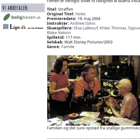
Filmen er venligst stillet til rådighed af Buena Vi
Titel:
Straffen
Original Titel:
Holes
Premieredato:
19. maj 2004
Instruktør:
Andrew Davis
Skuespillere:
Shia LaBeouf,
Khleo Thomas,
Sigou
Blake Nelson
Spilletid:
117 min.
Selskab:
Walt Disney Pictures/2003
Genre:
Familie
Familien og det sure opstød fra utallige gummisk