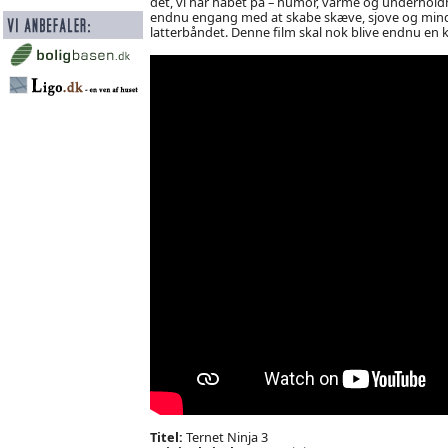
det, vi har håbet på – humor, varme og underholdn
endnu engang med at skabe skæve, sjove og mindev
latterbåndet. Denne film skal nok blive endnu en
Titel:
Ternet Ninja 3