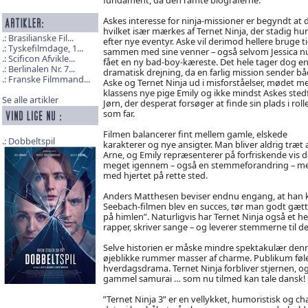
Askes interesse for ninja-missioner er begyndt at d
hvilket især mærkes af Ternet Ninja, der stadig hu
Brasilianske Fil...
efter nye eventyr. Aske vil derimod hellere bruge t
Tyskefilmdage, 1...
sammen med sine venner – også selvom Jessica n
Scificon Afvikle...
fået en ny bad-boy-kæreste. Det hele tager dog e
Berlinalen Nr. 7...
dramatisk drejning, da en farlig mission sender b
Franske Filmmand...
Aske og Ternet Ninja ud i misforståelser, mødet m
klassens nye pige Emily og ikke mindst Askes sted
Se alle artikler
Jørn, der desperat forsøger at finde sin plads i roll
som far.
Filmen balancerer fint mellem gamle, elskede
Dobbeltspil
karakterer og nye ansigter. Man bliver aldrig træt
Arne, og Emily repræsenterer på forfriskende vis 
meget igennem – også en stemmeforandring – men h
med hjertet på rette sted.
Anders Matthesen beviser endnu engang, at han ka
Seebach-filmen blev en succes, tør man godt gætte
på himlen”. Naturligvis har Ternet Ninja også et
rapper, skriver sange – og leverer stemmerne til de 
Selve historien er måske mindre spektakulær denne
øjeblikke rummer masser af charme. Publikum føler 
hverdagsdrama. Ternet Ninja forbliver stjernen, o
gammel samurai … som nu tilmed kan tale dansk!
”Ternet Ninja 3” er en vellykket, humoristisk og ch