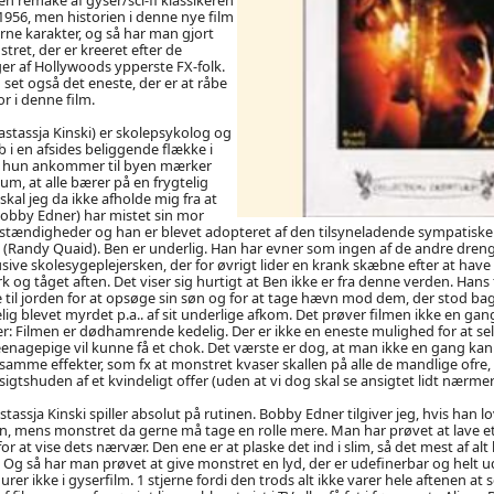
956, men historien i denne nye film
ne karakter, og så har man gjort
tret, der er kreeret efter de
er af Hollywoods ypperste FX-folk.
set også det eneste, der er at råbe
for i denne film.
astassja Kinski) er skolepsykolog og
b i en afsides beliggende flække i
a hun ankommer til byen mærker
m, at alle bærer på en frygtelig
al jeg da ikke afholde mig fra at
Bobby Edner) har mistet sin mor
tændigheder og han er blevet adopteret af den tilsyneladende sympatiske
(Randy Quaid). Ben er underlig. Han har evner som ingen af de andre dreng
usive skolesygeplejersken, der for øvrigt lider en krank skæbne efter at hav
 og tåget aften. Det viser sig hurtigt at Ben ikke er fra denne verden. Hans
 til jorden for at opsøge sin søn og for at tage hævn mod dem, der stod b
lig blevet myrdet p.a.. af sit underlige afkom. Det prøver filmen ikke en gan
: Filmen er dødhamrende kedelig. Der er ikke en eneste mulighed for at se
enagepige vil kunne få et chok. Det værste er dog, at man ikke en gang kan 
mme effekter, som fx at monstret kvaser skallen på alle de mandlige ofre,
igtshuden af et kvindeligt offer (uden at vi dog skal se ansigtet lidt nærmer
ssja Kinski spiller absolut på rutinen. Bobby Edner tilgiver jeg, hvis han love
gen, mens monstret da gerne må tage en rolle mere. Man har prøvet at lave et
 at vise dets nærvær. Den ene er at plaske det ind i slim, så det mest af alt 
Og så har man prøvet at give monstret en lyd, der er udefinerbar og helt 
er ikke i gyserfilm. 1 stjerne fordi den trods alt ikke varer hele aftenen at se.