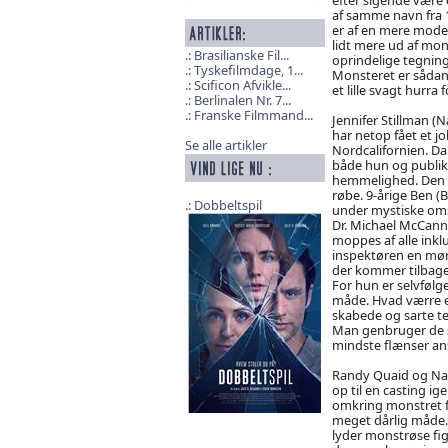
af samme navn fra 1
er af en mere moder
lidt mere ud af mons
Brasilianske Fil...
oprindelige tegning
Tyskefilmdage, 1...
Monsteret er sådan 
Scificon Afvikle...
et lille svagt hurra 
Berlinalen Nr. 7...
Franske Filmmand...
Jennifer Stillman (N
har netop fået et jo
Se alle artikler
Nordcalifornien. D
både hun og publiku
hemmelighed. Den sk
røbe. 9-årige Ben (
Dobbeltspil
under mystiske oms
Dr. Michael McCann 
moppes af alle inkl
inspektøren en mørk
der kommer tilbage
For hun er selvfølge
måde. Hvad værre er
skabede og sarte te
Man genbruger de sa
mindste flænser ans
Randy Quaid og Nasta
op til en casting i
omkring monstret for
meget dårlig måde. 
lyder monstrøse figur