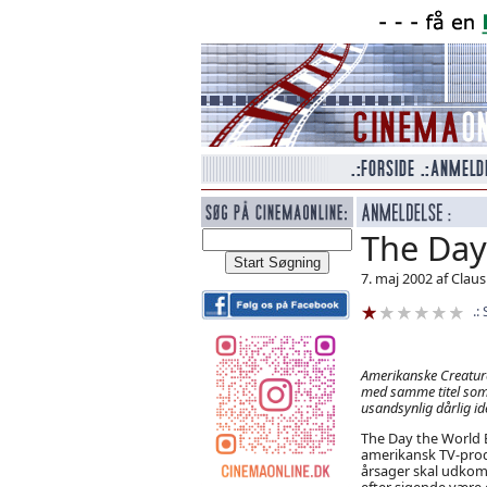
The Day
7. maj 2002 af Clau
Amerikanske Creature 
med samme titel som k
usandsynlig dårlig id
The Day the World 
amerikansk TV-prod
årsager skal udko
efter sigende være 