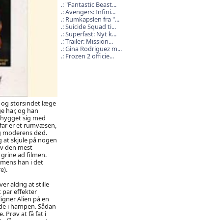
"Fantastic Beast...
Avengers: Infini...
Rumkapslen fra "...
Suicide Squad ti...
Superfast: Nyt k...
Trailer: Mission...
Gina Rodriguez m...
Frozen 2 officie...
 og storsindet læge
e har, og han
e hygget sig med
 far er et rumvæsen,
ag moderens død.
g at skjule på nogen
lv den mest
grine ad filmen.
 mens han i det
e).
r aldrig at stille
 par effekter
ligner Alien på en
ude i hampen. Sådan
 Prøv at få fat i