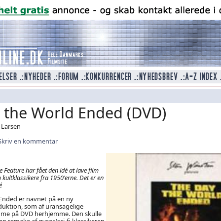
 the World Ended (DVD)
s Larsen
Skriv en kommentar
Feature har fået den idé at lave film
ultklassikere fra 1950'erne. Det er en
é
Ended er navnet på en ny
uktion, som af uransagelige
mme på DVD herhjemme. Den skulle
en remake af gyser/sci-fi klassikeren