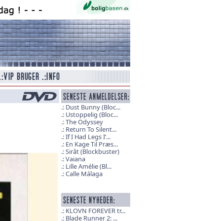
Dust Bunny (Bloc...
Ustoppelig (Bloc...
The Odyssey
Return To Silent...
If I Had Legs I’...
En Kage Til Præs...
Sirât (Blockbuster)
Vaiana
Lille Amélie (Bl...
Calle Málaga
KLOVN FOREVER tr...
Blade Runner 2: ...