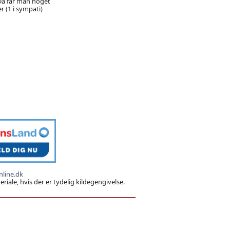
- Da får man noget
r (1 i sympati)
line.dk
iale, hvis der er tydelig kildegengivelse.