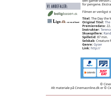
den gamle version af
for pengene. Ekstram
Filmen er venligst s
Titel:
The Day the 
Original Titel:
The
Premieredato:
22.
Instruktør:
Terenc
Skuespillere:
Rand
Spilletid:
87 min.
Selskab:
Creature F
Genre:
Gyser
Link:
http://
© Cinem
Alt materiale på Cinemaonline.dk er © Cin