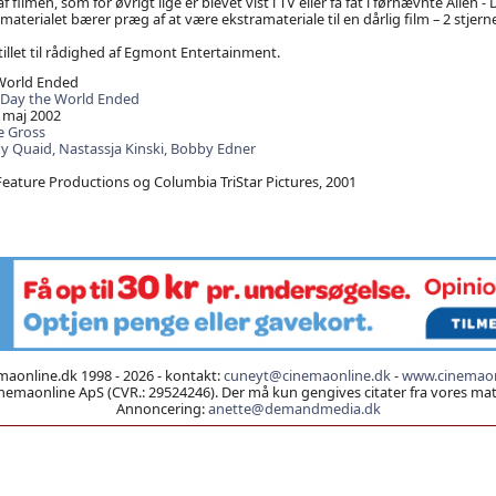
 filmen, som for øvrigt lige er blevet vist i TV eller få fat i førnævnte Alien 
aterialet bærer præg af at være ekstramateriale til en dårlig film – 2 stjerne
tillet til rådighed af Egmont Entertainment.
World Ended
 Day the World Ended
 maj 2002
e Gross
y Quaid,
Nastassja Kinski,
Bobby Edner
eature Productions og Columbia TriStar Pictures, 2001
aonline.dk 1998 - 2026 - kontakt:
cuneyt@cinemaonline.dk
-
www.cinemaon
emaonline ApS (CVR.: 29524246). Der må kun gengives citater fra vores mater
Annoncering:
anette@demandmedia.dk