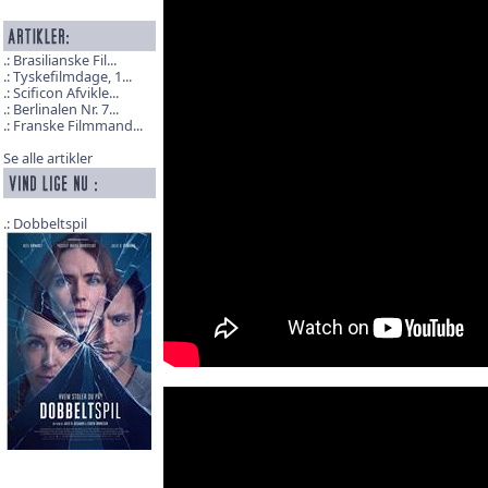
Brasilianske Fil...
Tyskefilmdage, 1...
Scificon Afvikle...
Berlinalen Nr. 7...
Franske Filmmand...
Se alle artikler
Dobbeltspil