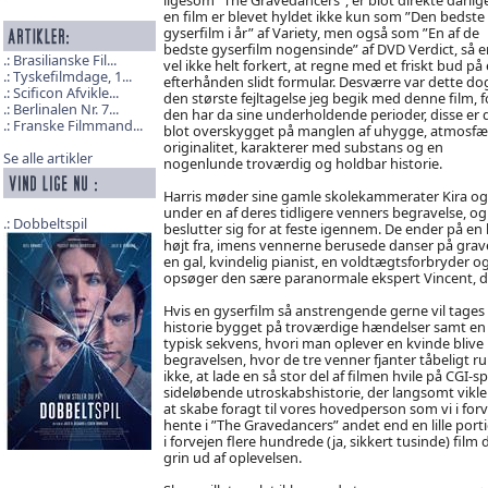
en film er blevet hyldet ikke kun som ”Den bedste
gyserfilm i år” af Variety, men også som ”En af de
bedste gyserfilm nogensinde” af DVD Verdict, så e
Brasilianske Fil...
vel ikke helt forkert, at regne med et friskt bud på
Tyskefilmdage, 1...
efterhånden slidt formular. Desværre var dette do
Scificon Afvikle...
den største fejltagelse jeg begik med denne film, f
Berlinalen Nr. 7...
den har da sine underholdende perioder, disse er
Franske Filmmand...
blot overskygget på manglen af uhygge, atmosfæ
originalitet, karakterer med substans og en
Se alle artikler
nogenlunde troværdig og holdbar historie.
Harris møder sine gamle skolekammerater Kira og
under en af deres tidligere venners begravelse, og
Dobbeltspil
beslutter sig for at feste igennem. De ender på en 
højt fra, imens vennerne berusede danser på graven
en gal, kvindelig pianist, en voldtægtsforbryder o
opsøger den sære paranormale ekspert Vincent, de
Hvis en gyserfilm så anstrengende gerne vil tages
historie bygget på troværdige hændelser samt en
typisk sekvens, hvori man oplever en kvinde blive m
begravelsen, hvor de tre venner fjanter tåbeligt ru
ikke, at lade en så stor del af filmen hvile på CGI-
sideløbende utroskabshistorie, der langsomt vikler
at skabe foragt til vores hovedperson som vi i for
hente i ”The Gravedancers” andet end en lille por
i forvejen flere hundrede (ja, sikkert tusinde) film
grin ud af oplevelsen.