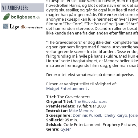
Skuespillet er slet ikke værd at nævne, men nu gør j
hovedrollen Harris, og blot dette navn er nok at sæ
dygtig skuespiller, og går da også kun lige til nød
magter han på ingen måde. Ofte virker det som om,
anonyme skuespil kan lulle nærmest enhver i søvn. 
film som ”The Core”, ”The Patriot” og ”Joan Of Arc”
det hamrende irriterende. De andre roller er besa
ikke kende den ene fra den anden efter filmens afs
”The Gravedancers” er dog ikke den komplette fiasko
og ser igennem fingre med filmens utroværdighed, 
velfungerende scener fra tid til anden. Disse er 
fallitgrundlag må hvile på hans skuldre. Med kun 
Horror” serie i bagkataloget, er Mendez heller ikk
instruerer fremragende film i dag, gider man snar
Der er intet ekstramateriale på denne udgivelse.
Filmen er venligst stillet til rådighed af:
Midget Entertainment
.
Titel:
The Gravedancers
Original Titel:
The Gravedancers
Premieredato:
19. februar 2008
Instruktør:
Mike Mendez
Skuespillere:
Dominic Purcell,
Tchéky Karyo,
Josi
Spilletid:
95 min.
Selskab:
Code Entertainment, Prophecy Pictures,
Genre:
Gyser