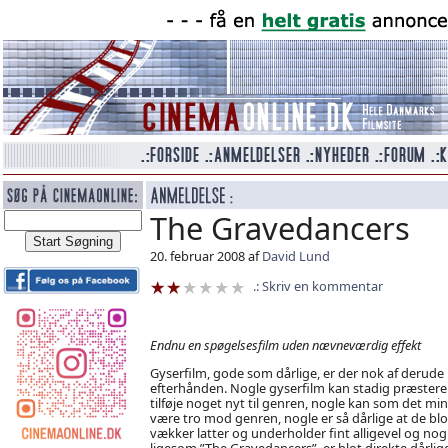
The Gravedancers
20. februar 2008 af
David Lund
Skriv en kommentar
Endnu en spøgelsesfilm uden nævneværdig effekt
Gyserfilm, gode som dårlige, er der nok af derude
efterhånden. Nogle gyserfilm kan stadig præstere
tilføje noget nyt til genren, nogle kan som det mi
være tro mod genren, nogle er så dårlige at de blo
vækker latter og underholder fint alligevel og nogl
ligesom ”The Gravedancers”, er blot direkte dårlig