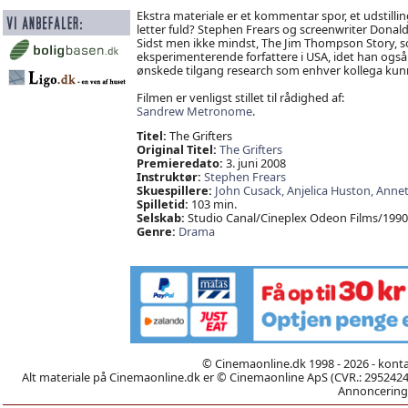
Ekstra materiale er et kommentar spor, et udstilling
letter fuld? Stephen Frears og screenwriter Donal
Sidst men ikke mindst, The Jim Thompson Story, som
eksperimenterende forfattere i USA, idet han også 
ønskede tilgang research som enhver kollega k
Filmen er venligst stillet til rådighed af:
Sandrew Metronome
.
Titel:
The Grifters
Original Titel:
The Grifters
Premieredato:
3. juni 2008
Instruktør:
Stephen Frears
Skuespillere:
John Cusack,
Anjelica Huston,
Annet
Spilletid:
103 min.
Selskab:
Studio Canal/Cineplex Odeon Films/1990
Genre:
Drama
© Cinemaonline.dk 1998 - 2026 - kont
Alt materiale på Cinemaonline.dk er © Cinemaonline ApS (CVR.: 29524246)
Annoncering