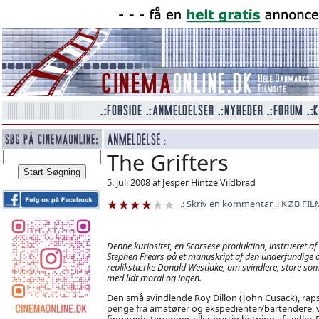
The Grifters
5. juli 2008 af Jesper Hintze Vildbrad
Skriv en kommentar
KØB FIL
Denne kuriositet, en Scorsese produktion, instrueret af
Stephen Frears på et manuskript af den underfundige 
replikstærke Donald Westlake, om svindlere, store so
med lidt moral og ingen.
Den små svindlende Roy Dillon (John Cusack), rap
penge fra amatører og ekspedienter/bartendere, 
fingerede terninger, eller hurtig bytning af sedler. 