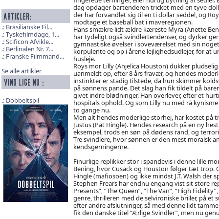
dag opdager bartenderen tricket med en tyve doll
der har forvandlet sig til en ti dollar seddel, og Ro
modtage et baseball bat i maveregionen.
Brasilianske Fil...
Hans smækre lidt ældre kæreste Myra (Anette Ben
Tyskefilmdage, 1...
har tydeligt også svindlertendenser, og dyrker ge
Scificon Afvikle...
gymnastiske øvelser i soveværelset med sin noge
Berlinalen Nr. 7...
korpulente og op i årene lejlighedsudlejer, for at 
Franske Filmmand...
husleje.
Roys mor Lilly (Anjelica Houston) dukker pludselig
Se alle artikler
uanmeldt op, efter 8 års fravær, og hendes moderl
instinkter er stadig tilstede, da hun skimmer kold
på sønnens pande. Det slag han fik tildelt på baren
givet indre blødninger. Han overlever, efter et hurt
Dobbeltspil
hospitals ophold. Og som Lilly nu med rå kynisme
to gange nu.
Men alt hendes moderlige storhej, har kostet på
Justus (Pat Hingle). Hendes research på en ny hes
eksempel, trods en søn på dødens rand, og terroris
Tre svindlere, hvor sønnen er den mest moralsk ang
kendsgerningerne.
Finurlige replikker stor i spandevis i denne lille
Bening, hvor Cusack og Houston følger tæt trop.
Hingle (mafiosoen) og ikke mindst J.T. Walsh der s
Stephen Frears har endnu engang vist sit store re
Presents”, ”The Queen”, ”The Van”, ”High Fidelity”
genre, thrilleren med de selvironiske briller, på et
efter andre afslutninger, så med denne lidt tamme
fik den danske titel ”Ærlige Svindler”, men nu g