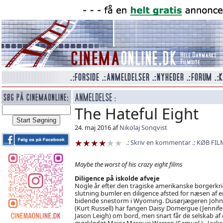
The Hateful Eight
24. maj 2016 af
Nikolaj Sonqvist
Skriv en kommentar
KØB FIL
Maybe the worst of his crazy eight films
Diligence på iskolde afveje
Nogle år efter den tragiske amerikanske borgerkr
slutning bumler en diligence afsted for næsen af e
bidende snestorm i Wyoming. Dusørjægeren John
(Kurt Russell) har fangen Daisy Domergue (Jennife
Jason Leigh) om bord, men snart får de selskab af
mørklødet Major Marquis Warren (Samuel L. Jacks