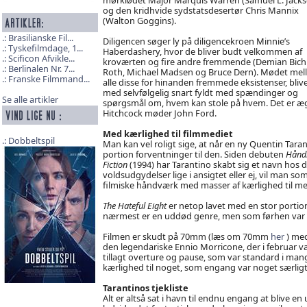
og den kridhvide sydstatsdesertør Chris Mannix
(Walton Goggins).
Brasilianske Fil...
Diligencen søger ly på diligencekroen Minnie’s
Tyskefilmdage, 1...
Haberdashery, hvor de bliver budt velkommen af
Scificon Afvikle...
kroværten og fire andre fremmende (Demian Bichi
Berlinalen Nr. 7...
Roth, Michael Madsen og Bruce Dern). Mødet mel
Franske Filmmand...
alle disse for hinanden fremmede eksistenser, bliv
med selvfølgelig snart fyldt med spændinger og
Se alle artikler
spørgsmål om, hvem kan stole på hvem. Det er æ
Hitchcock møder John Ford.
Med kærlighed til filmmediet
Dobbeltspil
Man kan vel roligt sige, at når en ny Quentin Tara
portion forventninger til den. Siden debuten
Hånd
Fiction
(1994) har Tarantino skabt sig et navn hos 
voldsudgydelser lige i ansigtet eller ej, vil man s
filmiske håndværk med masser af kærlighed til me
The Hateful Eight
er netop lavet med en stor portion
nærmest er en uddød genre, men som førhen var 
Filmen er skudt på 70mm (læs om 70mm
her
) med
den legendariske Ennio Morricone, der i februar va
tillagt overture og pause, som var standard i mang
kærlighed til noget, som engang var noget særligt, k
Tarantinos tjekliste
Alt er altså sat i havn til endnu engang at blive 