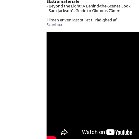
Ekstramateriale
- Beyond the Eight: A Behind-the-Scenes Look
- Sam Jackson’s Guide to Glorious 70mm
Filmen er venligst stillet til rådighed af:
Scanbox
.