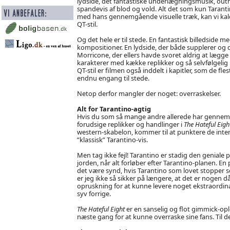
lydside, det fantastiske underlægningsmusik, outr
spandevis af blod og vold. Alt det som kun Tarantin
med hans gennemgående visuelle træk, kan vi kalde
QT-stil.
Og det hele er til stede. En fantastisk billedsid
kompositioner. En lydside, der både supplerer og 
Morricone, der ellers havde svoret aldrig at lægge 
karakterer med kække replikker og så selvfølgelig b
QT-stil er filmen også inddelt i kapitler, som de fle
endnu engang til stede.
Netop derfor mangler der noget: overraskelser.
Alt for Tarantino-agtig
Hvis du som så mange andre allerede har gennemt
forudsige replikker og handlinger i
The Hateful Eigh
western-skabelon, kommer til at punktere de inten
”klassisk” Tarantino-vis.
Men tag ikke fejl! Tarantino er stadig den geniale p
jorden, når alt forløber efter Tarantino-planen. 
det være synd, hvis Tarantino som lovet stopper s
er jeg ikke så sikker på længere, at det er nogen 
opruskning for at kunne levere noget ekstraordinær
syv forrige.
The Hateful Eight
er en sanselig og flot gimmick-ople
næste gang for at kunne overraske sine fans. Til det