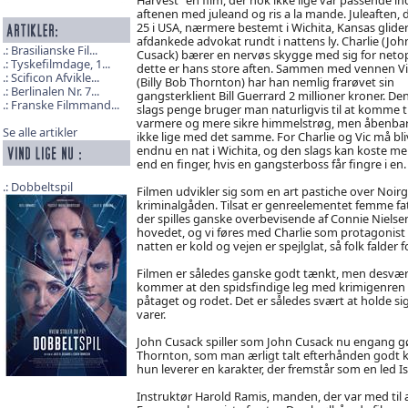
aftenen med juleand og ris a la mande. Juleaften, 
25 i USA, nærmere bestemt i Wichita, Kansas glide
afdankede advokat rundt i nattens ly. Charlie (Joh
Brasilianske Fil...
Cusack) bærer en nervøs skygge med sig for neto
Tyskefilmdage, 1...
dette er hans store aften. Sammen med vennen Vi
Scificon Afvikle...
(Billy Bob Thornton) har han nemlig frarøvet sin
Berlinalen Nr. 7...
gangsterklient Bill Guerrard 2 millioner kroner. De
Franske Filmmand...
slags penge bruger man naturligvis til at komme ti
varmere og mere sikre himmelstrøg, men åbenba
Se alle artikler
ikke lige med det samme. For Charlie og Vic må bli
endnu en nat i Wichita, og den slags kan koste me
end en finger, hvis en gangsterboss får fingre i en.
Dobbeltspil
Filmen udvikler sig som en art pastiche over Noirg
kriminalgåden. Tilsat er genreelementet femme f
der spilles ganske overbevisende af Connie Niels
hovedet, og vi føres med Charlie som protagonist r
natten er kold og vejen er spejlglat, så folk falder f
Filmen er således ganske godt tænkt, men desværr
kommer at den spidsfindige leg med krimigenren o
påtaget og rodet. Det er således svært at holde 
varer.
John Cusack spiller som John Cusack nu engang g
Thornton, som man ærligt talt efterhånden godt ka
hun leverer en karakter, der fremstår som en led I
Instruktør Harold Ramis, manden, der var med til 