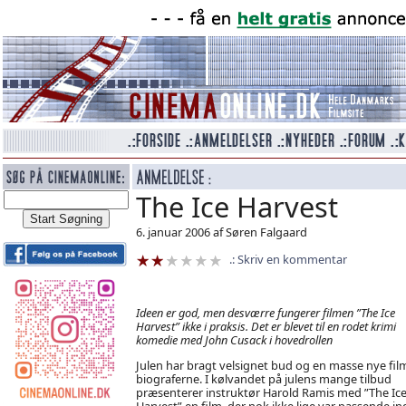
The Ice Harvest
6. januar 2006 af Søren Falgaard
Skriv en kommentar
Ideen er god, men desværre fungerer filmen ”The Ice
Harvest” ikke i praksis. Det er blevet til en rodet krimi
komedie med John Cusack i hovedrollen
Julen har bragt velsignet bud og en masse nye film
biograferne. I kølvandet på julens mange tilbud
præsenterer instruktør Harold Ramis med ”The Ic
Harvest” en film, der nok ikke lige var passende in