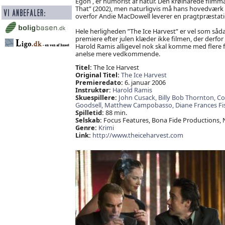
Egon , er humorist af natur. Den krølhårede filmma
That” (2002), men naturligvis må hans hovedværk si
overfor Andie MacDowell leverer en pragtpræstation,
Hele herligheden ”The Ice Harvest” er vel som såda
premiere efter julen klæder ikke filmen, der der
Harold Ramis alligevel nok skal komme med flere 
anelse mere vedkommende.
Titel:
The Ice Harvest
Original Titel:
The Ice Harvest
Premieredato:
6. januar 2006
Instruktør:
Harold Ramis
Skuespillere:
John Cusack,
Billy Bob Thornton,
Co
Goodsell,
Matthew Campobasso,
Diane Frances Fi
Spilletid:
88 min.
Selskab:
Focus Features, Bona Fide Productions, 
Genre:
Krimi
Link:
http://www.theiceharvest.com