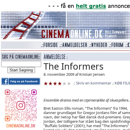
The Informers
8. november 2009 af Kristian Jensen
Skriv en kommentar
KØB FIL
Ensemble-drama med en stjernerække af skuespillere
Bret Easton Ellis roman, ”The Informers” fra 1994,
danner grundlaget for Gregor Jordans film af sa
navn, der netop har fået dansk dvd-premiere. Gre
Jordan, der tidligere har stået bag den spidsfindig
”Buffalo Soldiers” (2001), har med ”The Informers”
kastet sig ud i den nærmest umulige opgave, at sk