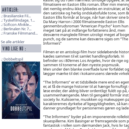
filmatisere en Easton Ellis roman. Efter min menin
det nemlig endnu ikke lykkedes en instruktør, at f
den satiriske og herlig ondskabsfulde tone, som B
Brasilianske Fil...
Easton Ellis formår at bruge, når han skriver sine b
Tyskefilmdage, 1...
Da Mary Harron i 2000 filmatiserede Easton Ellis
Scificon Afvikle...
gennembrudsroman ”American Psycho” kom hun
Berlinalen Nr. 7...
meget tæt på at indfange forfatterens ånd, men
Franske Filmmand...
desværre manglede filmen utroligt meget af bog
punch, og de samme kan desværre siges om ”The
Se alle artikler
Informers”
Filmen er en antologi-film hvor sideløbende histor
kædes sammen til et samlet handlingsforløb. Vi
Dobbeltspil
befinder os i 80’ernes Los Angeles, hvor de rige og
sammen til tonerne af den nyeste popmusik.
Men under den blanke overflade lurer forfaldet o
lægger mærke til det i kokainrusens slørede virkel
”The Informers” er et tidsbillede mere end en egent
er, at få de mange historier til at hænge fornuftig
løse ender, der aldrig bliver ordentligt fuldt op på,
usammenhængende. Men til gengæld formår instru
society liv. Kulisserne, musikken og makeuppen 
karakterernes dyrkelse af ligegyldigheden, så kan 
danner grundlaget for personernes gøren og lade
”The Informers” byder på en imponerende rollelis
skuespillerne. Kim Basinger er fremragende som p
fantastisk i rollen som dørmanden Jack, hvis liv tag