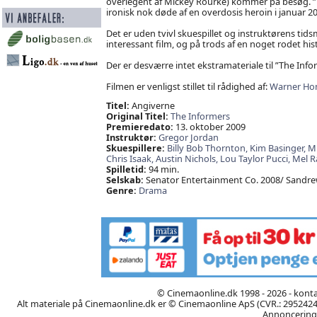
overlegent af Mickey Rourke) kommer på besøg. ”Th
ironisk nok døde af en overdosis heroin i januar 20
Det er uden tvivl skuespillet og instruktørens tids
interessant film, og på trods af en noget rodet hist
Der er desværre intet ekstramateriale til ”The Info
Filmen er venligst stillet til rådighed af:
Warner Ho
Titel:
Angiverne
Original Titel:
The Informers
Premieredato:
13. oktober 2009
Instruktør:
Gregor Jordan
Skuespillere:
Billy Bob Thornton,
Kim Basinger,
Mi
Chris Isaak,
Austin Nichols,
Lou Taylor Pucci,
Mel R
Spilletid:
94 min.
Selskab:
Senator Entertainment Co. 2008/ Sand
Genre:
Drama
© Cinemaonline.dk 1998 - 2026 - kont
Alt materiale på Cinemaonline.dk er © Cinemaonline ApS (CVR.: 29524246)
Annoncering